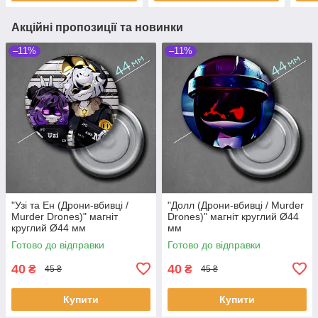
Акційні пропозиції та новинки
–11%
–11%
"Узі та Ен (Дрони-вбивці /
"Долл (Дрони-вбивці / Murder
Murder Drones)" магніт
Drones)" магніт круглий Ø44
круглий Ø44 мм
мм
Готово до відправки
Готово до відправки
40
40
₴
₴
45 ₴
45 ₴
Купити
Купити