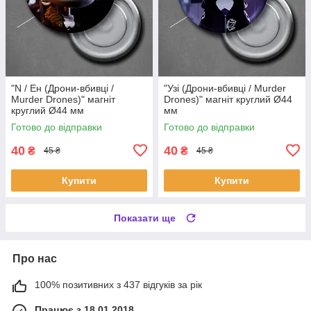
"N / Ен (Дрони-вбивці /
"Узі (Дрони-вбивці / Murder
Murder Drones)" магніт
Drones)" магніт круглий Ø44
круглий Ø44 мм
мм
Готово до відправки
Готово до відправки
40
40
₴
₴
45 ₴
45 ₴
Купити
Купити
Показати ще
Про нас
100% позитивних з 437 відгуків за рік
Працює з 18.01.2018