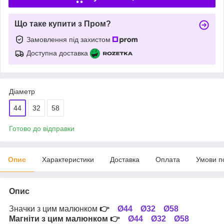
Що таке купити з Пром?
Замовлення під захистом
Доступна доставка
Діаметр
44
32
58
Готово до відправки
Опис
Характеристики
Доставка
Оплата
Умови п
Опис
Значки з цим малюнком
👉
Ø44
Ø32
Ø58
Магніти з цим малюнком
👉
Ø44
Ø32
Ø58