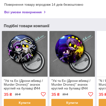
Повернення товару впродовж 14 днів безкоштовно
Всі умови повернення
Подібні товари компанії
"Узі та Ен (Дрони-вбивці /
"Узі та Ен (Дрони-вбивці /
"N /
Murder Drones)" значок
Murder Drones)" значок
Murd
круглий на булавці Ø44
круглий на булавці Ø44
круг
мм
мм
мм
35
35
35
₴
₴
39 ₴
39 ₴
Купити
Купити