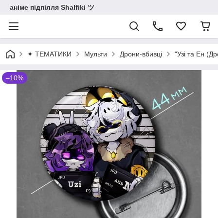
аніме підпілля Shalfiki ツ
✦ ТЕМАТИКИ
Мульти
Дрони-вбивці
"Узі та Ен (Д
–10%