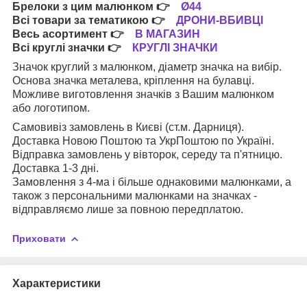
Брелоки з цим малюнком
👉
Ø44
Всі товари за тематикою
👉
ДРОНИ-ВБИВЦІ
Весь асортимент
👉
В МАГАЗИН
Всі круглі значки
👉
КРУГЛІ ЗНАЧКИ
Значок круглий з малюнком, діаметр значка на вибір.
Основа значка металева, кріплення на булавці.
Можливе виготовлення значків з Вашим малюнком
або логотипом.
Самовивіз замовлень в Києві (ст.м. Дарниця).
Доставка Новою Поштою та УкрПоштою по Україні.
Відправка замовлень у вівторок, середу та п'ятницю.
Доставка 1-3 дні.
Замовлення з 4-ма і більше однаковими малюнками, а
також з персональними малюнками на значках -
відправляємо лише за повною передплатою.
Приховати
Характеристики