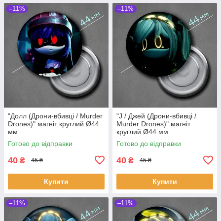
–11%
–11%
"Долл (Дрони-вбивці / Murder
"J / Джей (Дрони-вбивці /
Drones)" магніт круглий Ø44
Murder Drones)" магніт
мм
круглий Ø44 мм
Готово до відправки
Готово до відправки
40
40
₴
₴
45 ₴
45 ₴
Купити
Купити
–11%
–11%