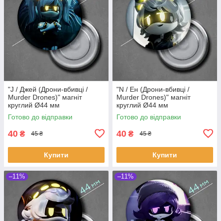
"J / Джей (Дрони-вбивці /
"N / Ен (Дрони-вбивці /
Murder Drones)" магніт
Murder Drones)" магніт
круглий Ø44 мм
круглий Ø44 мм
Готово до відправки
Готово до відправки
40
40
₴
₴
45 ₴
45 ₴
Купити
Купити
–11%
–11%