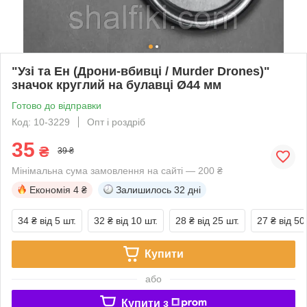
"Узі та Ен (Дрони-вбивці / Murder Drones)"
значок круглий на булавці Ø44 мм
Готово до відправки
Код: 10-3229
Опт і роздріб
35
₴
39 ₴
Мінімальна сума замовлення на сайті — 200 ₴
Економія
4 ₴
Залишилось
32 дні
34 ₴
від 5 шт.
32 ₴
від 10 шт.
28 ₴
від 25 шт.
27 ₴
від 50
Купити
або
Купити з