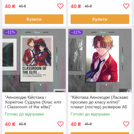
40
40
₴
₴
45 ₴
45 ₴
Купити
Купити
–11%
–11%
"Аянокоджі Кійотака і
"Кійотака Аянокоджі (Ласкаво
Хорікітою Судзуне (Клас еліт
просимо до класу еліти)"
/ Classroom of the elite)"
плакат (постер) розміром А5
плакат (постер) розміром А5
(14х20см)
Готово до відправки
Готово до відправки
(14х20см)
40
40
₴
₴
45 ₴
45 ₴