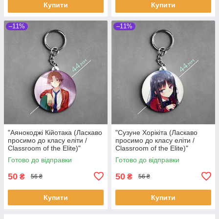
Купити
Купити
–11%
–11%
"Аянокоджі Кійотака (Ласкаво
"Сузуне Хорікіта (Ласкаво
просимо до класу еліти /
просимо до класу еліти /
Classroom of the Elite)"
Classroom of the Elite)"
брелок круглий Ø44 мм
брелок круглий Ø44 мм
Готово до відправки
Готово до відправки
50
50
₴
₴
56 ₴
56 ₴
Купити
Купити