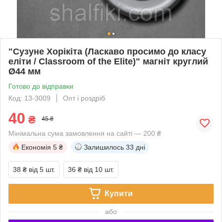
"Сузуне Хорікіта (Ласкаво просимо до класу
еліти / Classroom of the Elite)" магніт круглий
Ø44 мм
Готово до відправки
Код: 13-3009
Опт і роздріб
40
₴
45 ₴
Мінімальна сума замовлення на сайті — 200 ₴
Економія
5 ₴
Залишилось
33 дні
38 ₴
від 5 шт.
36 ₴
від 10 шт.
Купити
або