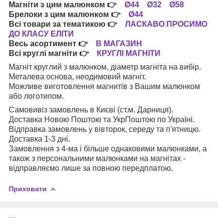
Магніти з цим малюнком
👉
Ø44
Ø32
Ø58
Брелоки з цим малюнком
👉
Ø44
Всі товари за тематикою
👉
ЛАСКАВО ПРОСИМО
ДО КЛАСУ ЕЛІТИ
Весь асортимент
👉
В МАГАЗИН
Всі круглі магніти
👉
КРУГЛІ МАГНІТИ
Магніт круглий з малюнком, діаметр магніта на вибір.
Металева основа, неодимовий магніт.
Можливе виготовлення магнитів з Вашим малюнком
або логотипом.
Самовивіз замовлень в Києві (ст.м. Дарниця).
Доставка Новою Поштою та УкрПоштою по Україні.
Відправка замовлень у вівторок, середу та п'ятницю.
Доставка 1-3 дні.
Замовлення з 4-ма і більше однаковими малюнками, а
також з персональними малюнками на магнітах -
відправляємо лише за повною передплатою.
Приховати