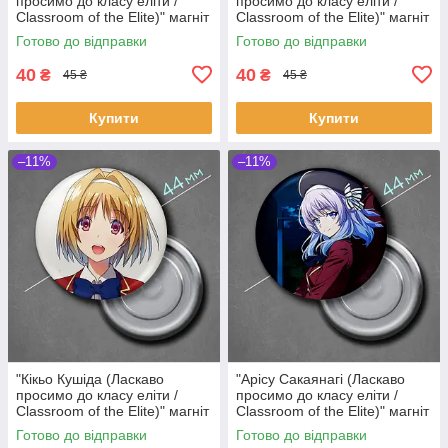
просимо до класу еліти /
просимо до класу еліти /
Classroom of the Elite)" магніт
Classroom of the Elite)" магніт
круглий Ø44 мм
круглий Ø44 мм
Готово до відправки
Готово до відправки
40
40
₴
₴
45 ₴
45 ₴
Купити
Купити
–11%
–11%
"Кікьо Кушіда (Ласкаво
"Арісу Сакаянагі (Ласкаво
просимо до класу еліти /
просимо до класу еліти /
Classroom of the Elite)" магніт
Classroom of the Elite)" магніт
круглий Ø44 мм
круглий Ø44 мм
Готово до відправки
Готово до відправки