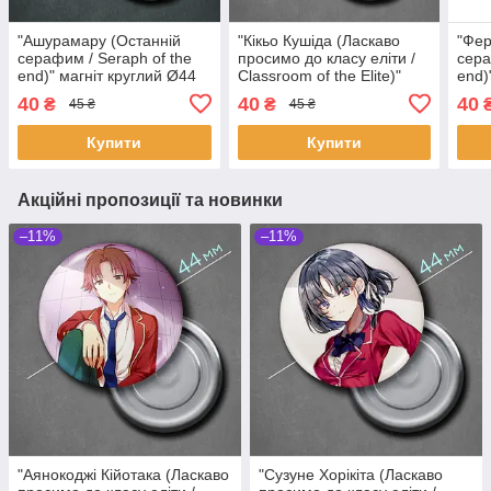
"Ашурамару (Останній
"Кікьо Кушіда (Ласкаво
"Фер
серафим / Seraph of the
просимо до класу еліти /
сера
end)" магніт круглий Ø44
Classroom of the Elite)"
end)
мм
магніт круглий Ø44 мм
мм
40
40
40
₴
₴
45 ₴
45 ₴
Купити
Купити
Акційні пропозиції та новинки
–11%
–11%
"Аянокоджі Кійотака (Ласкаво
"Сузуне Хорікіта (Ласкаво