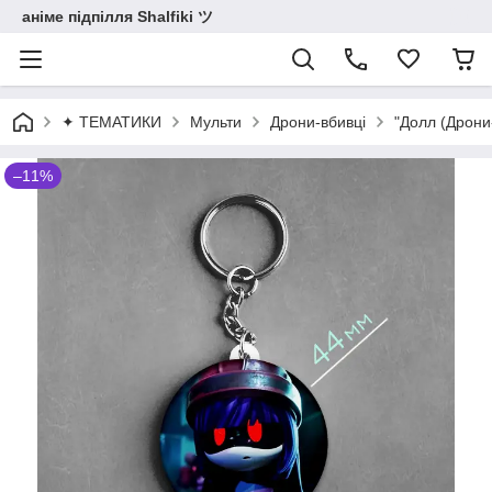
аніме підпілля Shalfiki ツ
✦ ТЕМАТИКИ
Мульти
Дрони-вбивці
"Долл (Дрони
–11%