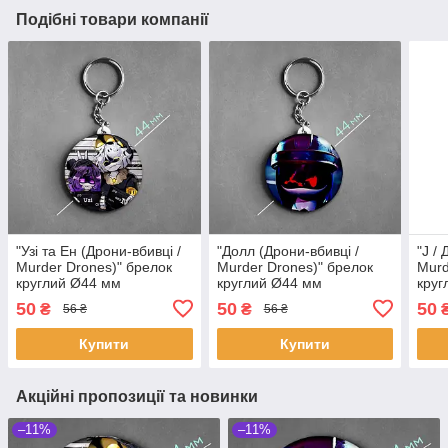
Подібні товари компанії
"Узі та Ен (Дрони-вбивці /
"Долл (Дрони-вбивці /
"J /
Murder Drones)" брелок
Murder Drones)" брелок
Murd
круглий Ø44 мм
круглий Ø44 мм
круг
50
50
50
₴
₴
56 ₴
56 ₴
Купити
Купити
Акційні пропозиції та новинки
–11%
–11%