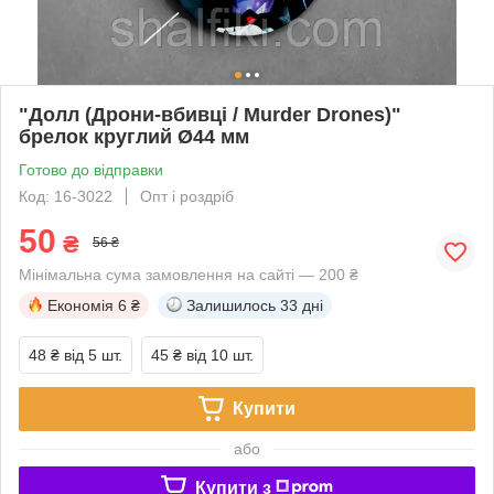
"Долл (Дрони-вбивці / Murder Drones)"
брелок круглий Ø44 мм
Готово до відправки
Код: 16-3022
Опт і роздріб
50
₴
56 ₴
Мінімальна сума замовлення на сайті — 200 ₴
Економія
6 ₴
Залишилось
33 дні
48 ₴
від 5 шт.
45 ₴
від 10 шт.
Купити
або
Купити з