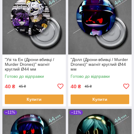
"Узі та Ен (Дрони-вбивці /
"Долл (Дрони-вбивці / Murder
Murder Drones)" магніт
Drones)" магніт круглий Ø44
круглий Ø44 мм
мм
Готово до відправки
Готово до відправки
40
40
₴
₴
45 ₴
45 ₴
Купити
Купити
–11%
–11%