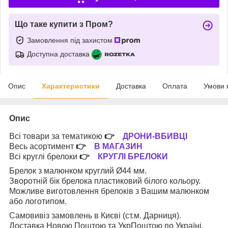
Що таке купити з Пром?
Замовлення під захистом
Доступна доставка
Опис
Характеристики
Доставка
Оплата
Умови 
Опис
Всі товари за тематикою
👉
ДРОНИ-ВБИВЦІ
Весь асортимент
👉
В МАГАЗИН
Всі круглі брелоки
👉
КРУГЛІ БРЕЛОКИ
Брелок з малюнком круглий Ø44 мм.
Зворотній бік брелока пластиковий білого кольору.
Можливе виготовлення брелоків з Вашим малюнком
або логотипом.
Самовивіз замовлень в Києві (ст.м. Дарниця).
Доставка Новою Поштою та УкрПоштою по Україні.