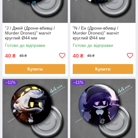
"J / Джей (Дрони-вбивці /
"N / Ен (Дрони-вбивці /
Murder Drones)" магніт
Murder Drones)" магніт
круглий Ø44 мм
круглий Ø44 мм
Готово до відправки
Готово до відправки
40
40
₴
₴
45 ₴
45 ₴
Купити
Купити
–11%
–11%