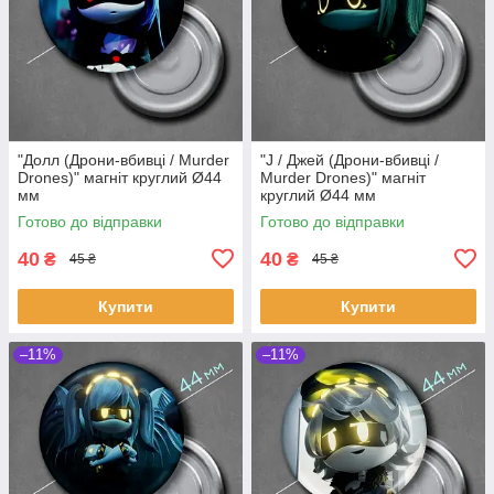
"Долл (Дрони-вбивці / Murder
"J / Джей (Дрони-вбивці /
Drones)" магніт круглий Ø44
Murder Drones)" магніт
мм
круглий Ø44 мм
Готово до відправки
Готово до відправки
40
40
₴
₴
45 ₴
45 ₴
Купити
Купити
–11%
–11%