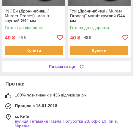
"N / Ен (Дрони-вбивці /
"Узі (Дрони-вбивці / Murder
Murder Drones)" магніт
Drones)" магніт круглий Ø44
круглий Ø44 мм
мм
Готово до відправки
Готово до відправки
40
40
₴
₴
45 ₴
45 ₴
Купити
Купити
Показати ще
Про нас
100% позитивних з 436 відгуків за рік
Працює з 18.01.2018
м. Київ
вулиця Гетьмана Павла Полуботка 28, офіс 19, Київ,
Україна