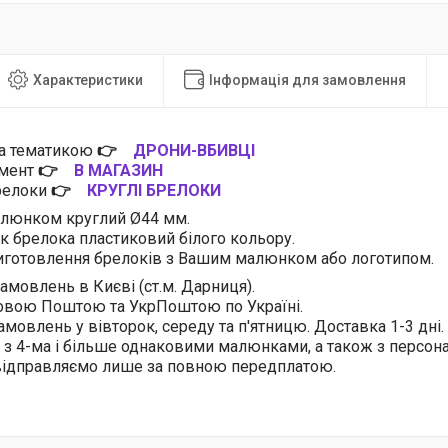
Характеристики
Інформація для замовлення
за тематикою
👉
ДРОНИ-ВБИВЦІ
имент
👉
В МАГАЗИН
брелоки
👉
КРУГЛІ БРЕЛОКИ
алюнком круглий Ø44 мм.
ік брелока пластиковий білого кольору.
готовлення брелоків з Вашим малюнком або логотипом.
амовлень в Києві (ст.м. Дарниця).
овою Поштою та УкрПоштою по Україні.
амовлень у вівторок, середу та п'ятницю. Доставка 1-3 дні.
 з 4-ма і більше однаковими малюнками, а також з персо
 відправляємо лише за повною передплатою.