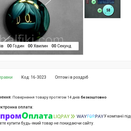
ів
0
0
Годин
0
0
Хвилин
0
0
Секунд
дправки
Код:
16-3023
Оптом і в роздріб
повернення товару протягом 14 днів
безкоштовно
У компанії пі
ете купити будь-який товар не покидаючи сайту.