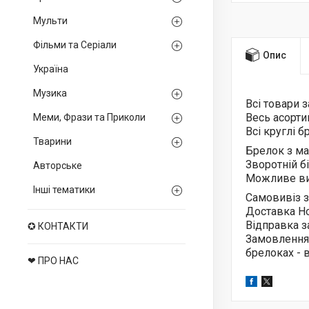
Мульти
Фільми та Серіали
Опис
Україна
Музика
Всі товари 
Весь асорт
Меми, Фрази та Приколи
Всі круглі 
Тварини
Брелок з м
Зворотній б
Авторське
Можливе ви
Інші тематики
Самовивіз з
Доставка Н
Відправка з
✪ КОНТАКТИ
Замовлення
брелоках -
❤ ПРО НАС