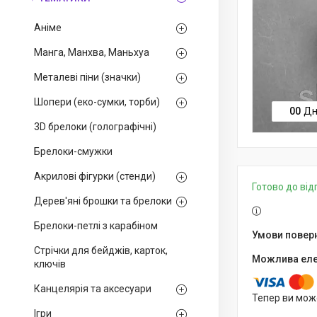
Аніме
Манга, Манхва, Маньхуа
Металеві піни (значки)
Шопери (еко-сумки, торби)
0
0
Дн
3D брелоки (голографічні)
Брелоки-смужки
Акрилові фігурки (стенди)
Готово до ві
Дерев'яні брошки та брелоки
Брелоки-петлі з карабіном
Стрічки для бейджів, карток,
ключів
Канцелярія та аксесуари
Тепер ви мож
Ігри