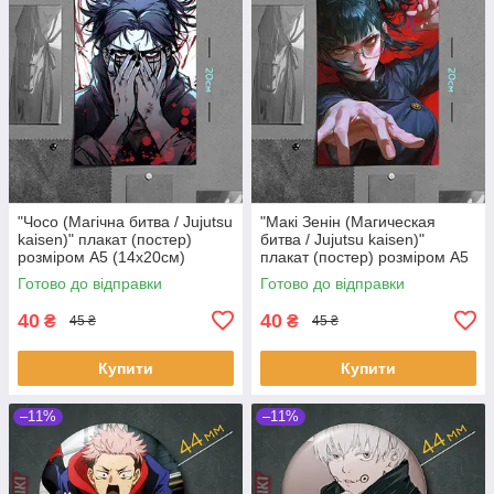
"Чосо (Магічна битва / Jujutsu
"Макі Зенін (Магическая
kaisen)" плакат (постер)
битва / Jujutsu kaisen)"
розміром А5 (14х20см)
плакат (постер) розміром А5
(14х20см)
Готово до відправки
Готово до відправки
40
40
₴
₴
45 ₴
45 ₴
Купити
Купити
–11%
–11%