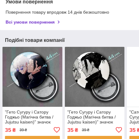
Умови повернення
Повернення товару впродовж 14 днів безкоштовно
Всі умови повернення
Подібні товари компанії
"Гето Сугуру і Сатору
"Гето Сугуру і Сатору
"Сат
Годжьо (Магічна битва /
Годжьо (Магічна битва /
Сугу
Jujutsu kaisen)" значок
Jujutsu kaisen)" значок
Juju
круглий на булавці Ø44
круглий на булавці Ø44
круг
35
35
35
₴
₴
39 ₴
39 ₴
мм
мм
мм