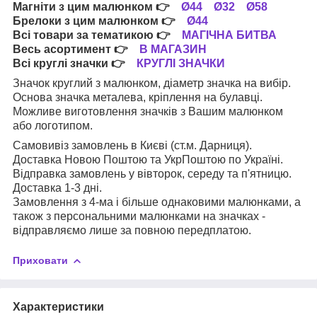
Магніти з цим малюнком
👉
Ø44
Ø32
Ø58
Брелоки з цим малюнком
👉
Ø44
Всі товари за тематикою
👉
МАГІЧНА БИТВА
Весь асортимент
👉
В МАГАЗИН
Всі круглі значки
👉
КРУГЛІ ЗНАЧКИ
Значок круглий з малюнком, діаметр значка на вибір.
Основа значка металева, кріплення на булавці.
Можливе виготовлення значків з Вашим малюнком
або логотипом.
Самовивіз замовлень в Києві (ст.м. Дарниця).
Доставка Новою Поштою та УкрПоштою по Україні.
Відправка замовлень у вівторок, середу та п'ятницю.
Доставка 1-3 дні.
Замовлення з 4-ма і більше однаковими малюнками, а
також з персональними малюнками на значках -
відправляємо лише за повною передплатою.
Приховати
Характеристики