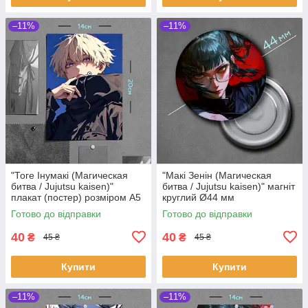
–11%
–11%
"Тоге Інумакі (Магическая
"Макі Зенін (Магическая
битва / Jujutsu kaisen)"
битва / Jujutsu kaisen)" магніт
плакат (постер) розміром А5
круглий Ø44 мм
(14х20см)
Готово до відправки
Готово до відправки
40
40
₴
₴
45 ₴
45 ₴
Купити
Купити
–11%
–11%