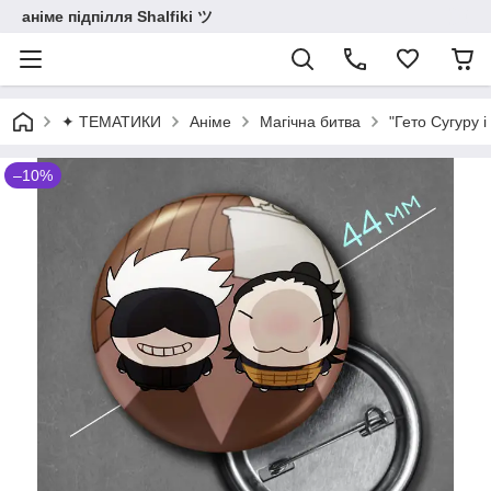
аніме підпілля Shalfiki ツ
✦ ТЕМАТИКИ
Аніме
Магічна битва
"Гето Сугуру 
–10%