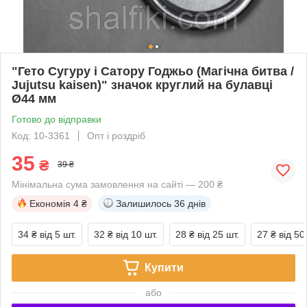
"Гето Сугуру і Сатору Годжьо (Магічна битва /
Jujutsu kaisen)" значок круглий на булавці
Ø44 мм
Готово до відправки
Код: 10-3361
Опт і роздріб
35
₴
39 ₴
Мінімальна сума замовлення на сайті — 200 ₴
Економія
4 ₴
Залишилось
36 днів
34 ₴
від 5 шт.
32 ₴
від 10 шт.
28 ₴
від 25 шт.
27 ₴
від 50
Купити
або