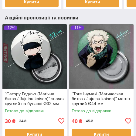
Купити
Купити
Акційні пропозиції та новинки
–12%
–11%
"Сатору Годжьо (Магічна
"Тоге Інумакі (Магическая
битва / Jujutsu kaisen)" значок
битва / Jujutsu kaisen)" магніт
круглий на булавці Ø32 мм
круглий Ø44 мм
Готово до відправки
Готово до відправки
30
40
₴
₴
34 ₴
45 ₴
Купити
Купити