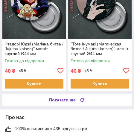
"Ітадорі Юджі (Магічна битва /
"Тоге Інумакі (Магическая
Jujutsu kaisen)" магніт
битва / Jujutsu kaisen)" магніт
круглий Ø44 мм
круглий Ø44 мм
Готово до відправки
Готово до відправки
40
40
₴
₴
45 ₴
45 ₴
Купити
Купити
Показати ще
Про нас
100% позитивних з 435 відгуків за рік