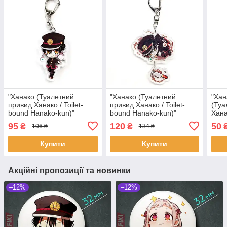
"Ханако (Туалетний
"Ханако (Туалетний
"Хан
привид Ханако / Toilet-
привид Ханако / Toilet-
(Туа
bound Hanako-kun)"
bound Hanako-kun)"
Хана
брелок акриловий
брелок акриловий
Hana
95
120
50
₴
₴
106 ₴
134 ₴
двосторонній з уф-друком
двосторонній з уф-друком
круг
Купити
Купити
Акційні пропозиції та новинки
–12%
–12%