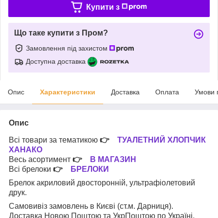
Купити з
Що таке купити з Пром?
Замовлення під захистом
Доступна доставка
Опис
Характеристики
Доставка
Оплата
Умови 
Опис
Всі товари за тематикою
👉
ТУАЛЕТНИЙ ХЛОПЧИК
ХАНАКО
Весь асортимент
👉
В МАГАЗИН
Всі брелоки
👉
БРЕЛОКИ
Брелок акриловий двосторонній, ультрафіолетовий
друк.
Самовивіз замовлень в Києві (ст.м. Дарниця).
Доставка Новою Поштою та УкрПоштою по Україні.