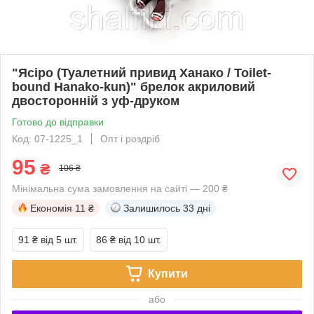
"Ясіро (Туалетний привид Ханако / Toilet-
bound Hanako-kun)" брелок акриловий
двосторонній з уф-друком
Готово до відправки
Код: 07-1225_1
Опт і роздріб
95
₴
106 ₴
Мінімальна сума замовлення на сайті — 200 ₴
Економія
11 ₴
Залишилось
33 дні
91 ₴
від 5 шт.
86 ₴
від 10 шт.
Купити
або