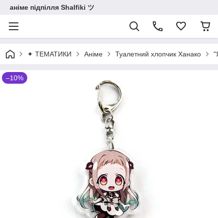
аніме підпілля Shalfiki ツ
✦ ТЕМАТИКИ
Аніме
Туалетний хлопчик Ханако
"
–10%