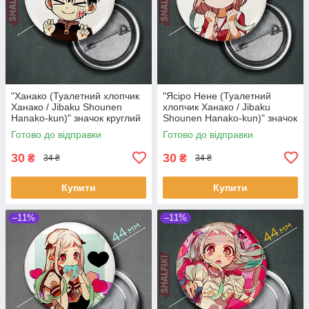
"Ханако (Туалетний хлопчик
"Ясіро Нене (Туалетний
Ханако / Jibaku Shounen
хлопчик Ханако / Jibaku
Hanako-kun)" значок круглий
Shounen Hanako-kun)" значок
на булавці Ø32 мм
круглий на булавці Ø32 мм
Готово до відправки
Готово до відправки
30
30
₴
₴
34 ₴
34 ₴
Купити
Купити
–11%
–11%