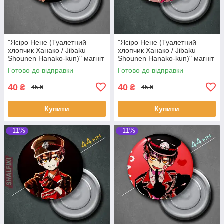
"Ясіро Нене (Туалетний
"Ясіро Нене (Туалетний
хлопчик Ханако / Jibaku
хлопчик Ханако / Jibaku
Shounen Hanako-kun)" магніт
Shounen Hanako-kun)" магніт
круглий Ø44 мм
круглий Ø44 мм
Готово до відправки
Готово до відправки
40
40
₴
₴
45 ₴
45 ₴
Купити
Купити
–11%
–11%