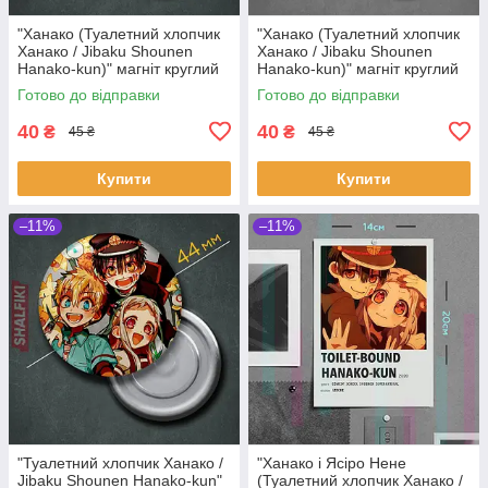
"Ханако (Туалетний хлопчик
"Ханако (Туалетний хлопчик
Ханако / Jibaku Shounen
Ханако / Jibaku Shounen
Hanako-kun)" магніт круглий
Hanako-kun)" магніт круглий
Ø44 мм
Ø44 мм
Готово до відправки
Готово до відправки
40
40
₴
₴
45 ₴
45 ₴
Купити
Купити
–11%
–11%
"Туалетний хлопчик Ханако /
"Ханако і Ясіро Нене
Jibaku Shounen Hanako-kun"
(Туалетний хлопчик Ханако /