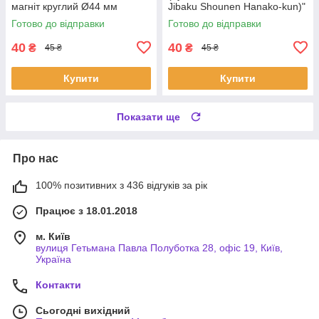
магніт круглий Ø44 мм
Jibaku Shounen Hanako-kun)"
плакат (постер) розміром А5
Готово до відправки
Готово до відправки
(14х20см)
40
40
₴
₴
45 ₴
45 ₴
Купити
Купити
Показати ще
Про нас
100% позитивних з 436 відгуків за рік
Працює з 18.01.2018
м. Київ
вулиця Гетьмана Павла Полуботка 28, офіс 19, Київ,
Україна
Контакти
Сьогодні вихідний