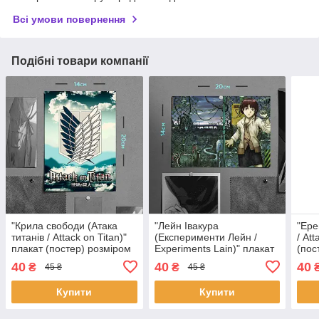
Всі умови повернення
Подібні товари компанії
"Крила свободи (Атака
"Лейн Івакура
"Ере
титанів / Attack on Titan)"
(Експерименти Лейн /
/ At
плакат (постер) розміром
Experiments Lain)" плакат
(пос
А5 (14х20см)
(постер) розміром А5
(14х
40
40
40
₴
₴
45 ₴
45 ₴
(20х14см)
Купити
Купити