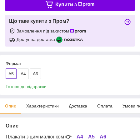
Купити з
Що таке купити з Пром?
Замовлення під захистом
Доступна доставка
Формат
A5
A4
А6
Готово до відправки
Опис
Характеристики
Доставка
Оплата
Умови п
Опис
Плакати з цим малюнком
👉
А4
А5
А6