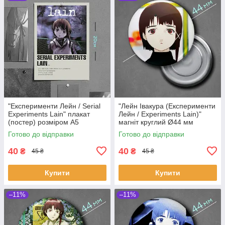
"Експерименти Лейн / Serial
"Лейн Івакура (Експерименти
Experiments Lain" плакат
Лейн / Experiments Lain)"
(постер) розміром А5
магніт круглий Ø44 мм
(14х20см)
Готово до відправки
Готово до відправки
40
40
₴
₴
45 ₴
45 ₴
Купити
Купити
–11%
–11%