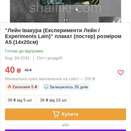
"Лейн Івакура (Експерименти Лейн /
Experiments Lain)" плакат (постер) розміром
А5 (14х20см)
Готово до відправки
Код: 04-2191
Опт і роздріб
40
₴
45 ₴
Мінімальна сума замовлення на сайті — 200 ₴
Економія
5 ₴
Залишилось
35 днів
38 ₴
від 5 шт.
36 ₴
від 10 шт.
Купити
або