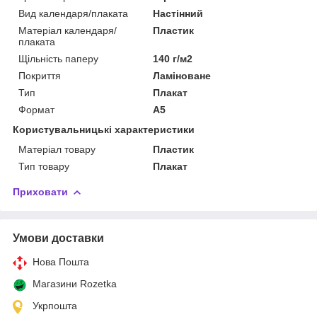
Вид календаря/плаката
Настінний
Матеріал календаря/
Пластик
плаката
Щільність паперу
140 г/м2
Покриття
Ламіноване
Тип
Плакат
Формат
A5
Користувальницькі характеристики
Матеріал товару
Пластик
Тип товару
Плакат
Приховати
Умови доставки
Нова Пошта
Магазини Rozetka
Укрпошта