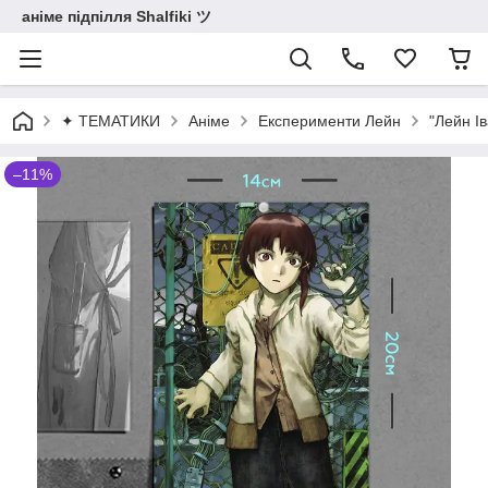
аніме підпілля Shalfiki ツ
✦ ТЕМАТИКИ
Аніме
Експерименти Лейн
"Лейн І
–11%