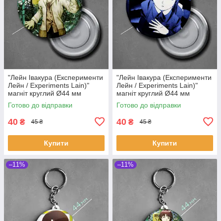
"Лейн Івакура (Експерименти
"Лейн Івакура (Експерименти
Лейн / Experiments Lain)"
Лейн / Experiments Lain)"
магніт круглий Ø44 мм
магніт круглий Ø44 мм
Готово до відправки
Готово до відправки
40
40
₴
₴
45 ₴
45 ₴
Купити
Купити
–11%
–11%