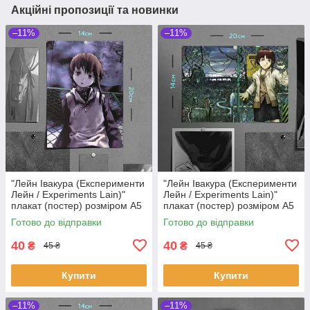
Акційні пропозиції та новинки
–11%
–11%
"Лейн Івакура (Експерименти
"Лейн Івакура (Експерименти
Лейн / Experiments Lain)"
Лейн / Experiments Lain)"
плакат (постер) розміром А5
плакат (постер) розміром А5
(14х20см)
(20х14см)
Готово до відправки
Готово до відправки
40
40
₴
₴
45 ₴
45 ₴
Купити
Купити
–11%
–11%