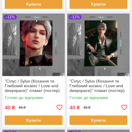
Купити
Купити
–11%
–11%
"Сілус / Sylus (Кохання та
"Сілус / Sylus (Кохання та
Глибокий космос / Love and
Глибокий космос / Love and
deepspace)" плакат (постер)
deepspace)" плакат (постер)
розміром А5 (14х20см)
розміром А5 (14х20см)
Готово до відправки
Готово до відправки
40
40
₴
₴
45 ₴
45 ₴
Купити
Купити