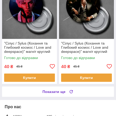
"Сілус / Sylus (Кохання та
"Сілус / Sylus (Кохання та
Глибокий космос / Love and
Глибокий космос / Love and
deepspace)" магніт круглий
deepspace)" магніт круглий
Ø44 мм
Ø44 мм
Готово до відправки
Готово до відправки
40
40
₴
₴
45 ₴
45 ₴
Купити
Купити
Показати ще
Про нас