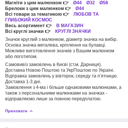
Магніти з цим малюнком
👉
Ø44
Ø32
Ø58
Брелоки з цим малюнком
👉
Ø44
Всі товари за тематикою
👉
ЛЮБОВ ТА
ГЛИБОКИЙ КОСМОС
Весь асортимент
👉
В МАГАЗИН
Всі круглі значки
👉
КРУГЛІ ЗНАЧКИ
Значок круглий з малюнком, діаметр значка на вибір.
Основа значка металева, кріплення на булавці.
Можливе виготовлення значків з Вашим малюнком
або логотипом.
Самовивіз замовлень в Києві (ст.м. Дарниця).
Доставка Новою Поштою та УкрПоштою по Україні.
Відправка замовлень у вівторок, середу та п'ятницю.
Доставка 1-3 дні.
Замовлення з 4-ма і більше однаковими малюнками, а
також з персональними малюнками на значках -
відправляємо лише за повною передплатою.
Приховати