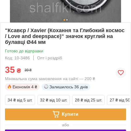
"Ксавєр / Xavier (Кохання та Глибокий космос
/ Love and deepspace)" значок круглий на
булавці Ø44 мм
Готово до відправки
Код: 10-3486
Опт і роздріб
35
₴
39 ₴
Мінімальна сума замовлення на сайті — 200 ₴
Економія
4 ₴
Залишилось
36 днів
34 ₴
від 5 шт.
32 ₴
від 10 шт.
28 ₴
від 25 шт.
27 ₴
від 50
Купити
або