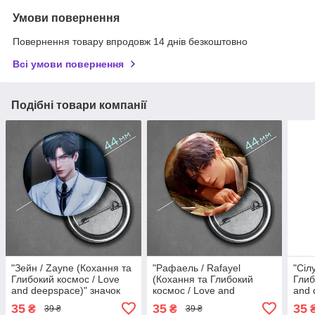
Умови повернення
Повернення товару впродовж 14 днів безкоштовно
Всі умови повернення
Подібні товари компанії
"Зейн / Zayne (Кохання та
"Рафаель / Rafayel
"Сіл
Глибокий космос / Love
(Кохання та Глибокий
Глиб
and deepspace)" значок
космос / Love and
and 
круглий на булавці Ø44
deepspace)" значок
круг
35
35
35
₴
₴
39 ₴
39 ₴
мм
круглий на булавці Ø44
мм