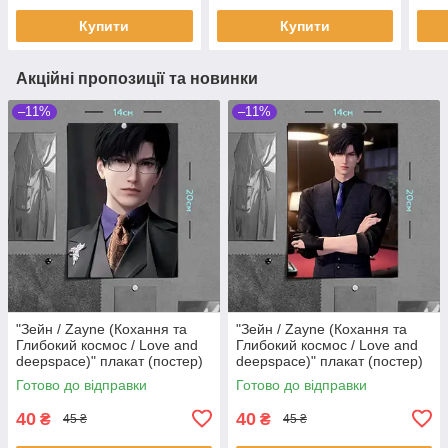
мм
Купити
Купити
Акційні пропозиції та новинки
–11%
–11%
"Зейн / Zayne (Кохання та
"Зейн / Zayne (Кохання та
Глибокий космос / Love and
Глибокий космос / Love and
deepspace)" плакат (постер)
deepspace)" плакат (постер)
розміром А5 (14х20см)
розміром А5 (14х20см)
Готово до відправки
Готово до відправки
40
40
₴
₴
45 ₴
45 ₴