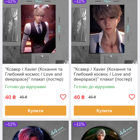
–11%
–11%
"Ксавєр / Xavier (Кохання та
"Ксавєр / Xavier (Кохання та
Глибокий космос / Love and
Глибокий космос / Love and
deepspace)" плакат (постер)
deepspace)" плакат (постер)
розміром А5 (14х20см)
розміром А5 (14х20см)
Готово до відправки
Готово до відправки
40
40
₴
₴
45 ₴
45 ₴
Купити
Купити
–11%
–11%