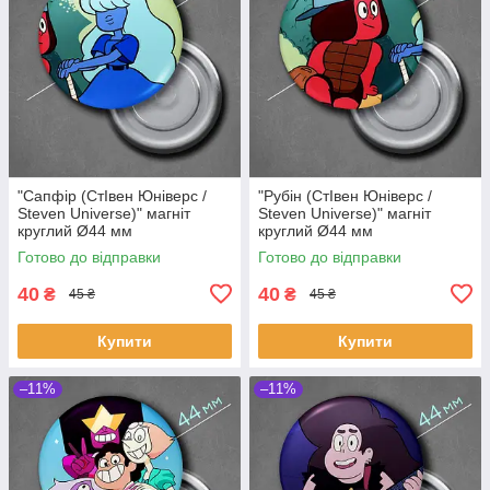
"Сапфір (СтІвен Юніверс /
"Рубін (СтІвен Юніверс /
Steven Universe)" магніт
Steven Universe)" магніт
круглий Ø44 мм
круглий Ø44 мм
Готово до відправки
Готово до відправки
40
40
₴
₴
45 ₴
45 ₴
Купити
Купити
–11%
–11%