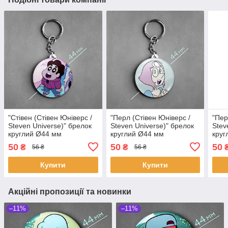
"Стівен (Стівен Юніверс /
"Перл (Стівен Юніверс /
"Пер
Steven Universe)" брелок
Steven Universe)" брелок
Stev
круглий Ø44 мм
круглий Ø44 мм
круг
50
50
50
₴
₴
56 ₴
56 ₴
Купити
Купити
Акційні пропозиції та новинки
–11%
–11%