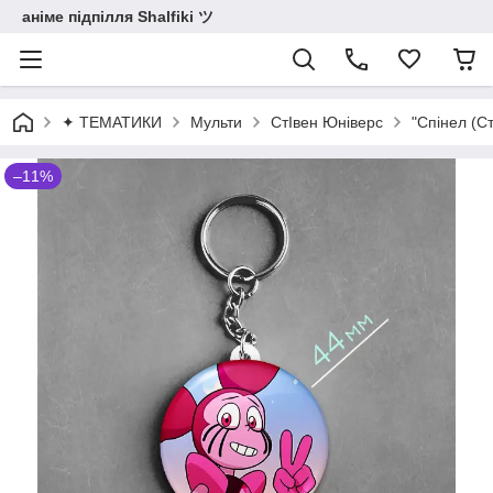
аніме підпілля Shalfiki ツ
✦ ТЕМАТИКИ
Мульти
СтІвен Юніверс
"Спінел (С
–11%