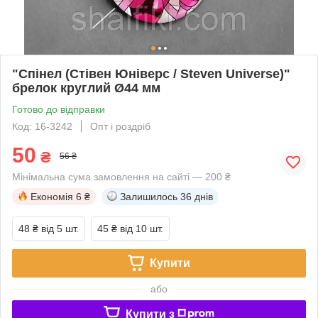
"Спінел (Стівен Юніверс / Steven Universe)"
брелок круглий Ø44 мм
Готово до відправки
Код: 16-3242
Опт і роздріб
50
₴
56 ₴
Мінімальна сума замовлення на сайті — 200 ₴
Економія
6 ₴
Залишилось
36 днів
48 ₴
від 5 шт.
45 ₴
від 10 шт.
Купити
або
Купити з