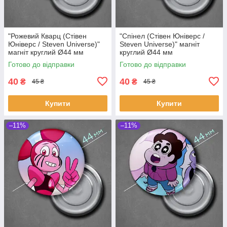
"Рожевий Кварц (Стівен
"Спінел (Стівен Юніверс /
Юніверс / Steven Universe)"
Steven Universe)" магніт
магніт круглий Ø44 мм
круглий Ø44 мм
Готово до відправки
Готово до відправки
40
40
₴
₴
45 ₴
45 ₴
Купити
Купити
–11%
–11%