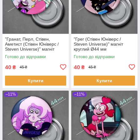
"Гранат, Перл, Стівен,
"Грег (Стівен Юніверс /
Аметист (Стівен Юніверс /
Steven Universe)" магніт
Steven Universe)" магніт
круглий Ø44 мм
круглий Ø44 мм
Готово до відправки
Готово до відправки
40
40
₴
₴
45 ₴
45 ₴
Купити
Купити
–11%
–11%