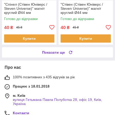
"Спінел (Стівен Юніверс /
"Стівен (Стівен Юніверс /
Steven Universe)" магніт
Steven Universe)" магніт
круглий Ø44 мм
круглий Ø44 мм
Готово до відправки
Готово до відправки
40
40
₴
₴
45 ₴
45 ₴
Купити
Купити
Показати ще
Про нас
100% позитивних з 435 відгуків за рік
Працює з 18.01.2018
м. Київ
вулиця Гетьмана Павла Полуботка 28, офіс 19, Київ,
Україна
Контакти