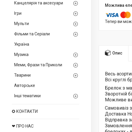
Канцелярія та аксесуари
Ігри
Тепер ви мож
Мульти
Фільми та Серіали
Україна
Опис
Музика
Меми, Фрази та Приколи
Весь асорт
Тварини
Всі круглі 
Авторське
Брелок з м
Зворотній б
Інші тематики
Можливе ви
Самовивіз з
✪ КОНТАКТИ
Доставка Н
Відправка з
Замовлення
❤ ПРО НАС
брелоках -