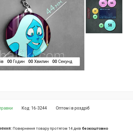
ів
0
0
Годин
0
0
Хвилин
0
0
Секунд
дправки
Код:
16-3244
Оптом і в роздріб
повернення товару протягом 14 днів
безкоштовно