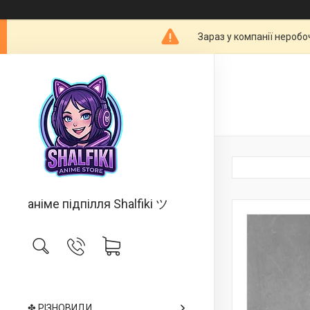
Зараз у компанії неробо
аніме підпілля Shalfiki ツ
✤ РІЗНОВИДИ