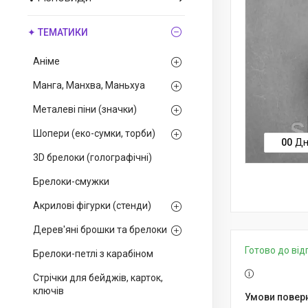
✦ ТЕМАТИКИ
Аніме
Манга, Манхва, Маньхуа
Металеві піни (значки)
Шопери (еко-сумки, торби)
0
0
Дн
3D брелоки (голографічні)
Брелоки-смужки
Акрилові фігурки (стенди)
Дерев'яні брошки та брелоки
Готово до ві
Брелоки-петлі з карабіном
Стрічки для бейджів, карток,
ключів