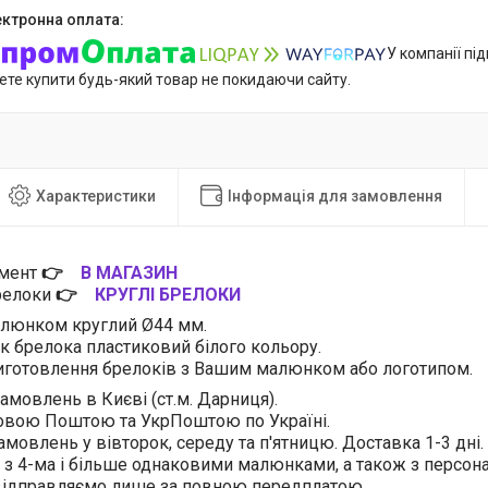
У компанії пі
ете купити будь-який товар не покидаючи сайту.
Характеристики
Інформація для замовлення
имент
👉
В МАГАЗИН
брелоки
👉
КРУГЛІ БРЕЛОКИ
алюнком круглий Ø44 мм.
ік брелока пластиковий білого кольору.
готовлення брелоків з Вашим малюнком або логотипом.
амовлень в Києві (ст.м. Дарниця).
овою Поштою та УкрПоштою по Україні.
амовлень у вівторок, середу та п'ятницю. Доставка 1-3 дні.
 з 4-ма і більше однаковими малюнками, а також з персо
 відправляємо лише за повною передплатою.