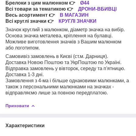
Брелоки з цим малюнком
👉
Ø44
Всі товари за тематикою
👉
ДРОНИ-ВБИВЦІ
Весь асортимент
👉
В МАГАЗИН
Всі круглі значки
👉
КРУГЛІ ЗНАЧКИ
Значок круглий з малюнком, діаметр значка на вибір.
Основа значка металева, кріплення на булавці.
Можливе виготовлення значків з Вашим малюнком
або логотипом.
Самовивіз замовлень в Києві (ст.м. Дарниця).
Доставка Новою Поштою та УкрПоштою по Україні.
Відправка замовлень у вівторок, середу та п'ятницю.
Доставка 1-3 дні.
Замовлення з 4-ма і більше однаковими малюнками, а
також з персональними малюнками на значках -
відправляємо лише за повною передплатою.
Приховати
Характеристики