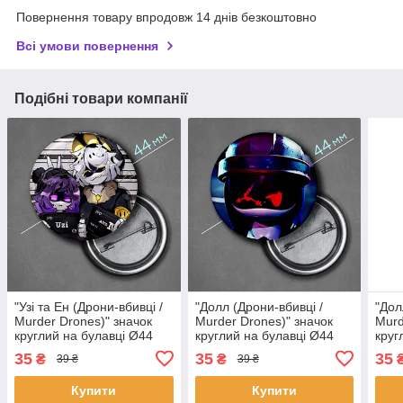
Повернення товару впродовж 14 днів безкоштовно
Всі умови повернення
Подібні товари компанії
"Узі та Ен (Дрони-вбивці /
"Долл (Дрони-вбивці /
"Дол
Murder Drones)" значок
Murder Drones)" значок
Murd
круглий на булавці Ø44
круглий на булавці Ø44
круг
мм
мм
мм
35
35
35
₴
₴
39 ₴
39 ₴
Купити
Купити