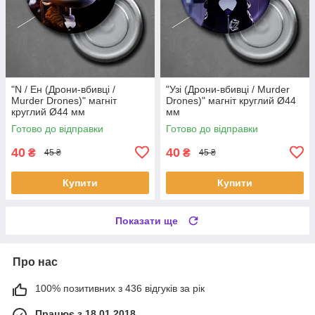
"N / Ен (Дрони-вбивці /
"Узі (Дрони-вбивці / Murder
Murder Drones)" магніт
Drones)" магніт круглий Ø44
круглий Ø44 мм
мм
Готово до відправки
Готово до відправки
40
40
₴
₴
45 ₴
45 ₴
Купити
Купити
Показати ще
Про нас
100% позитивних з 436 відгуків за рік
Працює з 18.01.2018