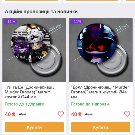
Акційні пропозиції та новинки
–11%
–11%
"Узі та Ен (Дрони-вбивці /
"Долл (Дрони-вбивці / Murder
Murder Drones)" магніт
Drones)" магніт круглий Ø44
круглий Ø44 мм
мм
Готово до відправки
Готово до відправки
40
40
₴
₴
45 ₴
45 ₴
Купити
Купити