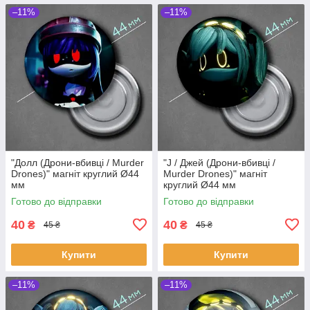
–11%
–11%
"Долл (Дрони-вбивці / Murder
"J / Джей (Дрони-вбивці /
Drones)" магніт круглий Ø44
Murder Drones)" магніт
мм
круглий Ø44 мм
Готово до відправки
Готово до відправки
40
40
₴
₴
45 ₴
45 ₴
Купити
Купити
–11%
–11%