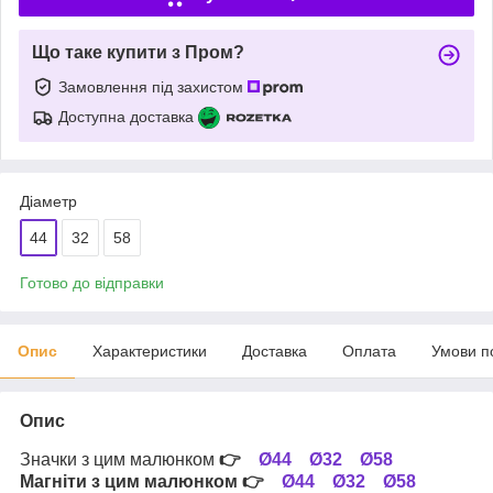
Що таке купити з Пром?
Замовлення під захистом
Доступна доставка
Діаметр
44
32
58
Готово до відправки
Опис
Характеристики
Доставка
Оплата
Умови п
Опис
Значки з цим малюнком
👉
Ø44
Ø32
Ø58
Магніти з цим малюнком
👉
Ø44
Ø32
Ø58