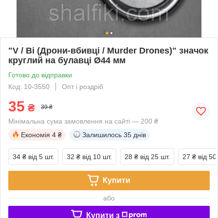
"V / Ві (Дрони-вбивці / Murder Drones)" значок
круглий на булавці Ø44 мм
Готово до відправки
Код: 10-3550
Опт і роздріб
35
₴
39 ₴
Мінімальна сума замовлення на сайті — 200 ₴
Економія
4 ₴
Залишилось
35 днів
34 ₴
від 5 шт.
32 ₴
від 10 шт.
28 ₴
від 25 шт.
27 ₴
від 50
Купити
або
Купити з