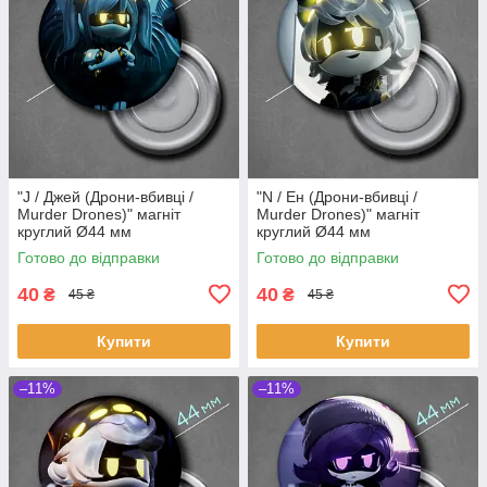
"J / Джей (Дрони-вбивці /
"N / Ен (Дрони-вбивці /
Murder Drones)" магніт
Murder Drones)" магніт
круглий Ø44 мм
круглий Ø44 мм
Готово до відправки
Готово до відправки
40
40
₴
₴
45 ₴
45 ₴
Купити
Купити
–11%
–11%