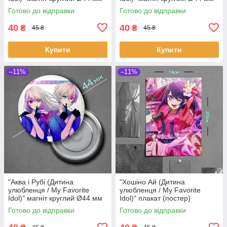
Готово до відправки
Готово до відправки
40
40
₴
₴
45 ₴
45 ₴
Купити
Купити
–11%
–11%
"Аква і Рубі (Дитина
"Хошіно Ай (Дитина
улюбленця / My Favorite
улюбленця / My Favorite
Idol)" магніт круглий Ø44 мм
Idol)" плакат (постер)
розміром А5 (14х20см)
Готово до відправки
Готово до відправки