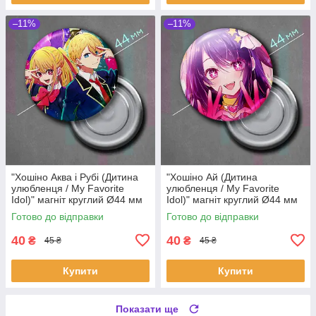
–11%
–11%
"Хошіно Аква і Рубі (Дитина
"Хошіно Ай (Дитина
улюбленця / My Favorite
улюбленця / My Favorite
Idol)" магніт круглий Ø44 мм
Idol)" магніт круглий Ø44 мм
Готово до відправки
Готово до відправки
40
40
₴
₴
45 ₴
45 ₴
Купити
Купити
Показати ще