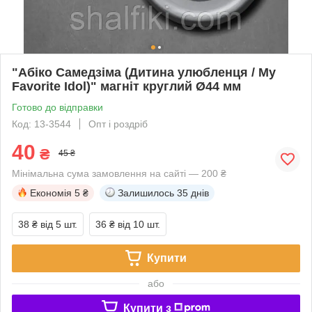
"Абіко Самедзіма (Дитина улюбленця / My
Favorite Idol)" магніт круглий Ø44 мм
Готово до відправки
Код: 13-3544
Опт і роздріб
40
₴
45 ₴
Мінімальна сума замовлення на сайті — 200 ₴
Економія
5 ₴
Залишилось
35 днів
38 ₴
від 5 шт.
36 ₴
від 10 шт.
Купити
або
Купити з