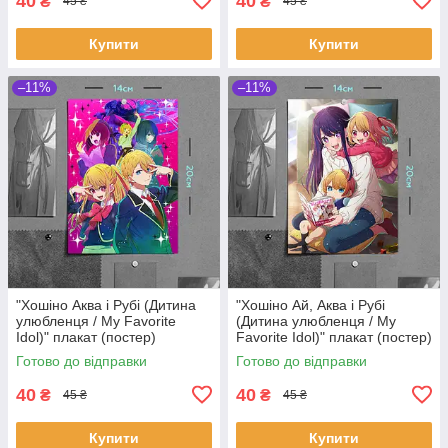
40
40
₴
₴
45 ₴
45 ₴
Купити
Купити
–11%
–11%
"Хошіно Аква і Рубі (Дитина
"Хошіно Ай, Аква і Рубі
улюбленця / My Favorite
(Дитина улюбленця / My
Idol)" плакат (постер)
Favorite Idol)" плакат (постер)
розміром А5 (14х20см)
розміром А5 (14х20см)
Готово до відправки
Готово до відправки
40
40
₴
₴
45 ₴
45 ₴
Купити
Купити