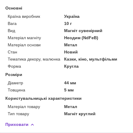
Основні
Країна виробник
Україна
Вага
10 г
Вид
Магніт сувенірний
Матеріал магніту
Неодим (NdFeB)
Матеріал основи
Метал
Стан
Новий
Тематика декору, малюнка
Казки, кіно, мультфільми
Форма
Кругла
Розміри
Діаметр
44 мм
Товщина
5 мм
Користувальницькі характеристики
Матеріал товару
Метал
Тип товару
Магніт круглий
Приховати