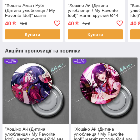
"Хошіно Аква і Рубі
"Хошіно Ай (Дитина
"Кан
(Дитина улюбленця / My
улюбленця / My Favorite
улюб
Favorite Idol)" магніт
Idol)" магніт круглий Ø44
Idol
круглий Ø44 мм
мм
мм
40
40
40
₴
₴
45 ₴
45 ₴
Купити
Купити
Акційні пропозиції та новинки
–11%
–11%
"Хошіно Ай (Дитина
"Хошіно Ай (Дитина
улюбленця / My Favorite
улюбленця / My Favorite
Idol)" магніт круглий Ø44 мм
Idol)" магніт круглий Ø44 мм