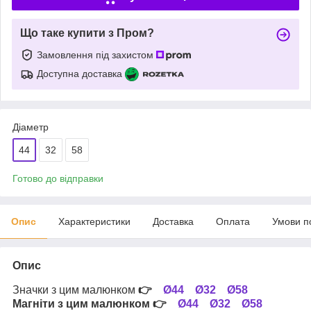
Що таке купити з Пром?
Замовлення під захистом
Доступна доставка
Діаметр
44
32
58
Готово до відправки
Опис
Характеристики
Доставка
Оплата
Умови п
Опис
Значки з цим малюнком
👉
Ø44
Ø32
Ø58
Магніти з цим малюнком
👉
Ø44
Ø32
Ø58