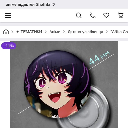
аніме підпілля Shalfiki ツ
✦ ТЕМАТИКИ
Аніме
Дитина улюбленця
"Абіко С
–11%