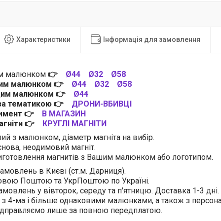
Характеристики
Інформація для замовлення
им малюнком
👉
Ø44
Ø32
Ø58
цим малюнком
👉
Ø44
Ø32
Ø58
 цим малюнком
👉
Ø44
 за тематикою
👉
ДРОНИ-ВБИВЦІ
тимент
👉
В МАГАЗИН
магніти
👉
КРУГЛІ МАГНІТИ
лий з малюнком, діаметр магніта на вибір.
нова, неодимовий магніт.
готовлення магнитів з Вашим малюнком або логотипом.
амовлень в Києві (ст.м. Дарниця).
овою Поштою та УкрПоштою по Україні.
амовлень у вівторок, середу та п'ятницю. Доставка 1-3 дні.
 з 4-ма і більше однаковими малюнками, а також з персо
відправляємо лише за повною передплатою.