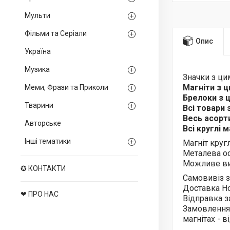
Мульти
Фільми та Серіали
Опис
Україна
Музика
Значки з ц
Магніти з 
Меми, Фрази та Приколи
Брелоки з
Тварини
Всі товари
Весь асор
Авторське
Всі круглі 
Інші тематики
Магніт круг
Металева ос
Можливе ви
✪ КОНТАКТИ
Самовивіз з
Доставка Н
❤ ПРО НАС
Відправка з
Замовлення
магнітах - 