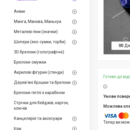
Аніме
Манга, Манхва, Маньхуа
Металеві піни (значки)
Шопери (еко-сумки, торби)
0
0
Дн
3D брелоки (голографічні)
Брелоки-смужки
Акрилові фігурки (стенди)
Готово до ві
Дерев'яні брошки та брелоки
Брелоки-петлі з карабіном
Стрічки для бейджів, карток,
ключів
Канцелярія та аксесуари
Тепер ви мож
Ігри