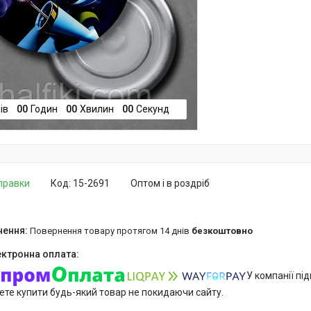
ів
0
0
Годин
0
0
Хвилин
0
0
Секунд
дправки
Код:
15-2691
Оптом і в роздріб
повернення товару протягом 14 днів
безкоштовно
У компанії пі
ете купити будь-який товар не покидаючи сайту.