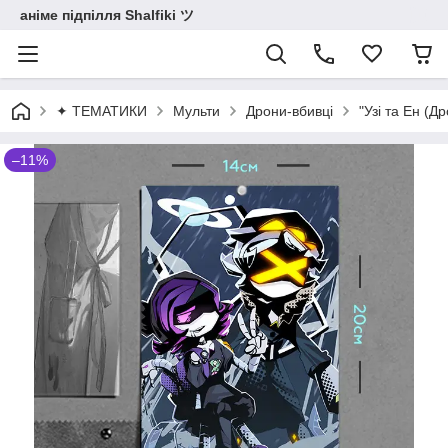
аніме підпілля Shalfiki ツ
✦ ТЕМАТИКИ
Мульти
Дрони-вбивці
"Узі та Ен (Д
–11%