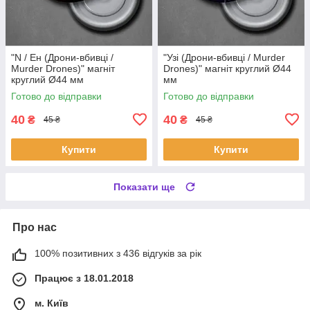
"N / Ен (Дрони-вбивці /
"Узі (Дрони-вбивці / Murder
Murder Drones)" магніт
Drones)" магніт круглий Ø44
круглий Ø44 мм
мм
Готово до відправки
Готово до відправки
40
40
₴
₴
45 ₴
45 ₴
Купити
Купити
Показати ще
Про нас
100% позитивних з 436 відгуків за рік
Працює з 18.01.2018
м. Київ