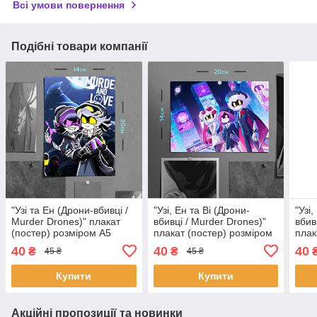
Всі умови повернення
Подібні товари компанії
"Узі та Ен (Дрони-вбивці /
"Узі, Ен та Ві (Дрони-
"Узі
Murder Drones)" плакат
вбивці / Murder Drones)"
вбив
(постер) розміром А5
плакат (постер) розміром
плак
(14х20см)
А5 (20х14см)
А5 (
40
40
40
₴
₴
45 ₴
45 ₴
Купити
Купити
Акційні пропозиції та новинки