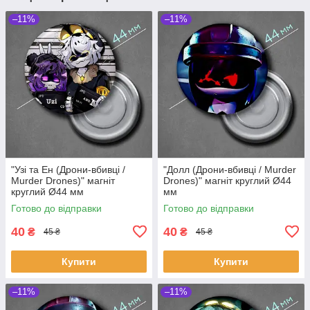
–11%
–11%
"Узі та Ен (Дрони-вбивці /
"Долл (Дрони-вбивці / Murder
Murder Drones)" магніт
Drones)" магніт круглий Ø44
круглий Ø44 мм
мм
Готово до відправки
Готово до відправки
40
40
₴
₴
45 ₴
45 ₴
Купити
Купити
–11%
–11%