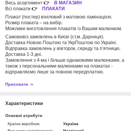
Весь асортимент
👉
В МАГАЗИН
Всі плакати
👉
ПЛАКАТИ
Плакат (постер) вініловий з матовою ламінацією.
Розмір плаката – на вибір.
Можливе виготовлення плакатів із Вашим малюнком.
Самовивіз замовлень в Києві (ст.м. Дарниця).
Доставка Новою Поштою та УкрПоштою по Україні.
Відправка замовлень у вівторок, середу та п'ятницю.
Доставка 1-3 дні.
Замовлення з 4-ма і більше однаковими малюнками, а
також з персональними малюнками на плакатах -
відправляємо лише за повною передплатою.
Приховати
Характеристики
Основні атрибути
Країна виробник
Україна
Вид календаря/плаката
Настінний