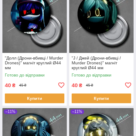
"Долл (Дрони-вбивці / Murder
"J / Джей (Дрони-вбивці /
Drones)" магніт круглий Ø44
Murder Drones)" магніт
мм
круглий Ø44 мм
Готово до відправки
Готово до відправки
40
40
₴
₴
45 ₴
45 ₴
Купити
Купити
–11%
–11%