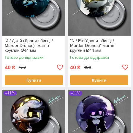
"J / Джей (Дрони-вбивці /
"N / Ен (Дрони-вбивці /
Murder Drones)" магніт
Murder Drones)" магніт
круглий Ø44 мм
круглий Ø44 мм
Готово до відправки
Готово до відправки
40
40
₴
₴
45 ₴
45 ₴
Купити
Купити
–11%
–11%