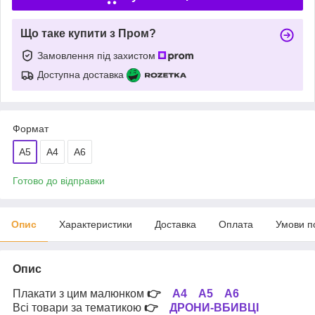
Що таке купити з Пром?
Замовлення під захистом
Доступна доставка
Формат
A5
A4
А6
Готово до відправки
Опис
Характеристики
Доставка
Оплата
Умови п
Опис
Плакати з цим малюнком
👉
А4
А5
А6
Всі товари за тематикою
👉
ДРОНИ-ВБИВЦІ