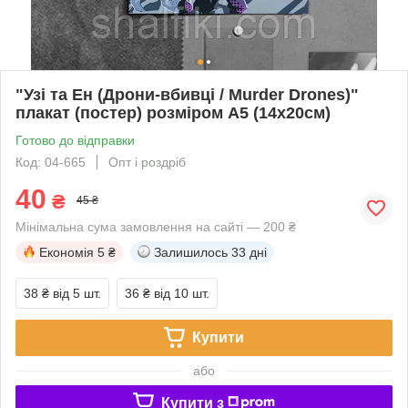
"Узі та Ен (Дрони-вбивці / Murder Drones)"
плакат (постер) розміром А5 (14х20см)
Готово до відправки
Код: 04-665
Опт і роздріб
40
₴
45 ₴
Мінімальна сума замовлення на сайті — 200 ₴
Економія
5 ₴
Залишилось
33 дні
38 ₴
від 5 шт.
36 ₴
від 10 шт.
Купити
або
Купити з