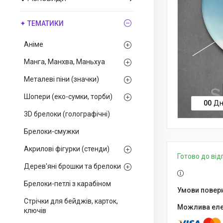
✦ ТЕМАТИКИ
Аніме
Манга, Манхва, Маньхуа
Металеві піни (значки)
Шопери (еко-сумки, торби)
0
0
Дн
3D брелоки (голографічні)
Брелоки-смужки
Акрилові фігурки (стенди)
Готово до ві
Дерев'яні брошки та брелоки
Брелоки-петлі з карабіном
Стрічки для бейджів, карток,
ключів