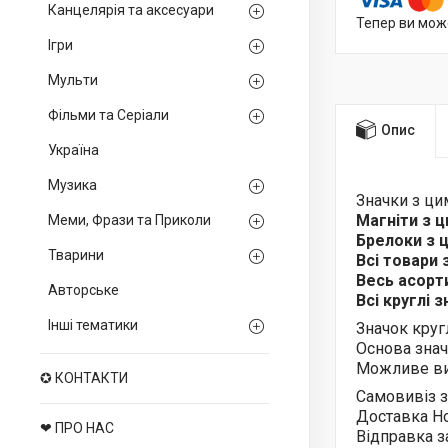
Канцелярія та аксесуари
Тепер ви мож
Ігри
Мульти
Фільми та Серіали
Опис
Україна
Музика
Значки з ц
Магніти з 
Меми, Фрази та Приколи
Брелоки з
Тварини
Всі товари
Весь асор
Авторське
Всі круглі 
Інші тематики
Значок круг
Основа знач
Можливе ви
✪ КОНТАКТИ
Самовивіз з
Доставка Н
❤ ПРО НАС
Відправка з