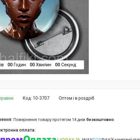
ів
0
0
Годин
0
0
Хвилин
0
0
Секунд
дправки
Код:
10-3707
Оптом і в роздріб
повернення товару протягом 14 днів
безкоштовно
У компанії пі