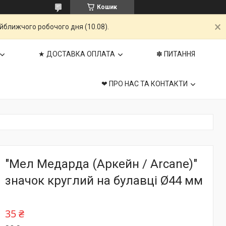
Кошик
айближчого робочого дня (10.08).
★ ДОСТАВКА ОПЛАТА
✽ ПИТАННЯ
❤ ПРО НАС ТА КОНТАКТИ
"Мел Медарда (Аркейн / Arcane)"
значок круглий на булавці Ø44 мм
35 ₴