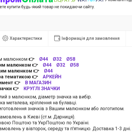
ете купити будь-який товар не покидаючи сайту.
Характеристики
Інформація для замовлення
им малюнком
👉
Ø44
Ø32
Ø58
цим малюнком
👉
Ø44
Ø32
Ø58
 цим малюнком
👉
Ø44
 за тематикою
👉
АРКЕЙН
тимент
👉
В МАГАЗИН
значки
👉
КРУГЛІ ЗНАЧКИ
лий з малюнком, діаметр значка на вибір.
ка металева, кріплення на булавці.
готовлення значків з Вашим малюнком або логотипом.
амовлень в Києві (ст.м. Дарниця).
овою Поштою та УкрПоштою по Україні.
амовлень у вівторок, середу та п'ятницю. Доставка 1-3 дні.