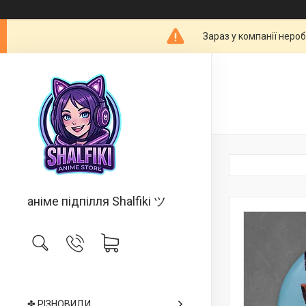
Зараз у компанії неро
аніме підпілля Shalfiki ツ
✤ РІЗНОВИДИ