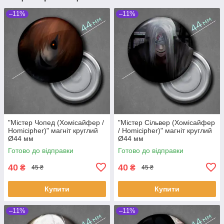
–11%
–11%
"Містер Чопед (Хомісайфер /
"Містер Сільвер (Хомісайфер
Homicipher)" магніт круглий
/ Homicipher)" магніт круглий
Ø44 мм
Ø44 мм
Готово до відправки
Готово до відправки
40
40
₴
₴
45 ₴
45 ₴
Купити
Купити
–11%
–11%