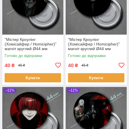
"Містер Кроулінг
"Містер Кроулінг
(Хомісайфер / Homicipher)"
(Хомісайфер / Homicipher)"
магніт круглий Ø44 мм
магніт круглий Ø44 мм
Готово до відправки
Готово до відправки
40
40
₴
₴
45 ₴
45 ₴
Купити
Купити
–11%
–11%