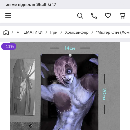
аніме підпілля Shalfiki ツ
✦ ТЕМАТИКИ
Ігри
Хомісайфер
"Містер Стіч (Хом
–11%