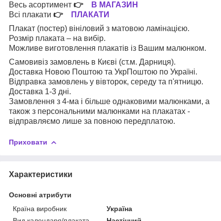
Весь асортимент
👉
В МАГАЗИН
Всі плакати
👉
ПЛАКАТИ
Плакат (постер) вініловий з матовою ламінацією.
Розмір плаката – на вибір.
Можливе виготовлення плакатів із Вашим малюнком.
Самовивіз замовлень в Києві (ст.м. Дарниця).
Доставка Новою Поштою та УкрПоштою по Україні.
Відправка замовлень у вівторок, середу та п'ятницю.
Доставка 1-3 дні.
Замовлення з 4-ма і більше однаковими малюнками, а
також з персональними малюнками на плакатах -
відправляємо лише за повною передплатою.
Приховати
Характеристики
Основні атрибути
Країна виробник
Україна
Вид календаря/плаката
Настінний