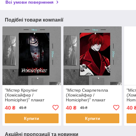
Всі умови повернення
Подібні товари компанії
"Містер Кроулінг
"Містер Скарлетелла
"Міс
(Хомісайфер /
(Хомісайфер /
(Хом
Homicipher)" плакат
Homicipher)" плакат
Homi
(постер) розміром А5
(постер) розміром А5
(пос
40
40
40
₴
₴
45 ₴
45 ₴
(14х20см)
(14х20см)
(14х
Купити
Купити
Акційні пропозиції та новинки