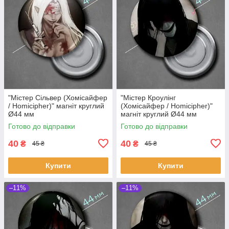
"Містер Сільвер (Хомісайфер
"Містер Кроулінг
/ Homicipher)" магніт круглий
(Хомісайфер / Homicipher)"
Ø44 мм
магніт круглий Ø44 мм
Готово до відправки
Готово до відправки
40
40
₴
₴
45 ₴
45 ₴
Купити
Купити
–11%
–11%