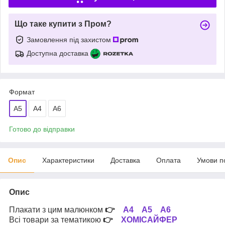
Що таке купити з Пром?
Замовлення під захистом
Доступна доставка
Формат
A5
A4
А6
Готово до відправки
Опис
Характеристики
Доставка
Оплата
Умови п
Опис
Плакати з цим малюнком
👉
А4
А5
А6
Всі товари за тематикою
👉
ХОМІСАЙФЕР