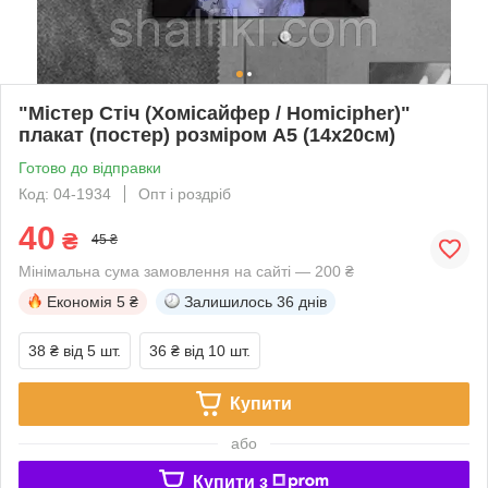
"Містер Стіч (Хомісайфер / Homicipher)"
плакат (постер) розміром А5 (14х20см)
Готово до відправки
Код: 04-1934
Опт і роздріб
40
₴
45 ₴
Мінімальна сума замовлення на сайті — 200 ₴
Економія
5 ₴
Залишилось
36 днів
38 ₴
від 5 шт.
36 ₴
від 10 шт.
Купити
або
Купити з