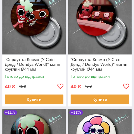
"Спраут та Космо (У Світі
"Спраут та Космо (У Світі
Денді / Dendys World)" магніт
Денді / Dendys World)" магніт
круглий Ø44 мм
круглий Ø44 мм
Готово до відправки
Готово до відправки
40
40
₴
₴
45 ₴
45 ₴
Купити
Купити
–11%
–11%