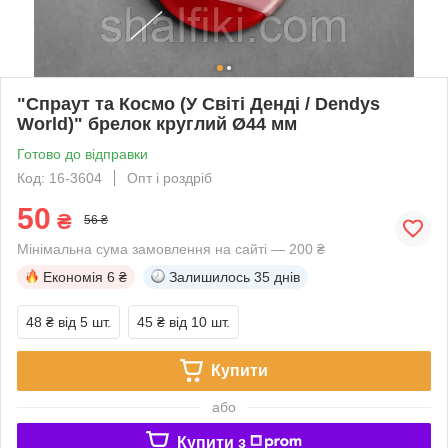
"Спраут та Космо (У Світі Денді / Dendys
World)" брелок круглий Ø44 мм
Готово до відправки
Код: 16-3604
Опт і роздріб
50
₴
56 ₴
Мінімальна сума замовлення на сайті — 200 ₴
Економія
6 ₴
Залишилось
35 днів
48 ₴
від 5 шт.
45 ₴
від 10 шт.
Купити
або
Купити з