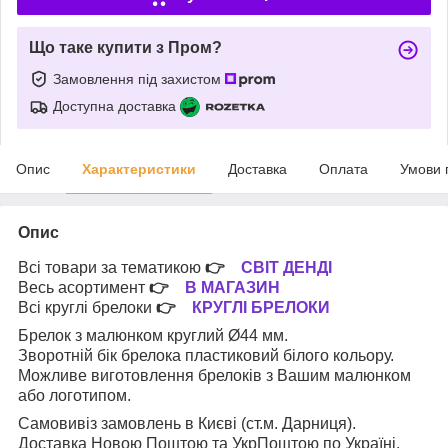
Що таке купити з Пром?
Замовлення під захистом
Доступна доставка
Опис
Характеристики
Доставка
Оплата
Умови 
Опис
Всі товари за тематикою
👉
СВІТ ДЕНДІ
Весь асортимент
👉
В МАГАЗИН
Всі круглі брелоки
👉
КРУГЛІ БРЕЛОКИ
Брелок з малюнком круглий Ø44 мм.
Зворотній бік брелока пластиковий білого кольору.
Можливе виготовлення брелоків з Вашим малюнком
або логотипом.
Самовивіз замовлень в Києві (ст.м. Дарниця).
Доставка Новою Поштою та УкрПоштою по Україні.