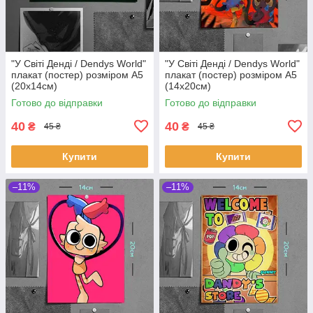
"У Світі Денді / Dendys World"
"У Світі Денді / Dendys World"
плакат (постер) розміром А5
плакат (постер) розміром А5
(20х14см)
(14х20см)
Готово до відправки
Готово до відправки
40
40
₴
₴
45 ₴
45 ₴
Купити
Купити
–11%
–11%