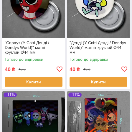
"Спраут (У Світі Денді /
"Денді (У Світі Денді / Dendys
Dendys World)" магніт
World)" магніт круглий Ø44
круглий Ø44 мм
мм
Готово до відправки
Готово до відправки
40
40
₴
₴
45 ₴
45 ₴
Купити
Купити
–11%
–11%