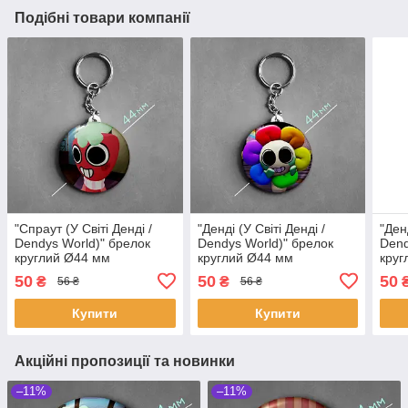
Подібні товари компанії
"Спраут (У Світі Денді /
"Денді (У Світі Денді /
"Денд
Dendys World)" брелок
Dendys World)" брелок
Dend
круглий Ø44 мм
круглий Ø44 мм
круг
50
50
50
₴
₴
56 ₴
56 ₴
Купити
Купити
Акційні пропозиції та новинки
–11%
–11%