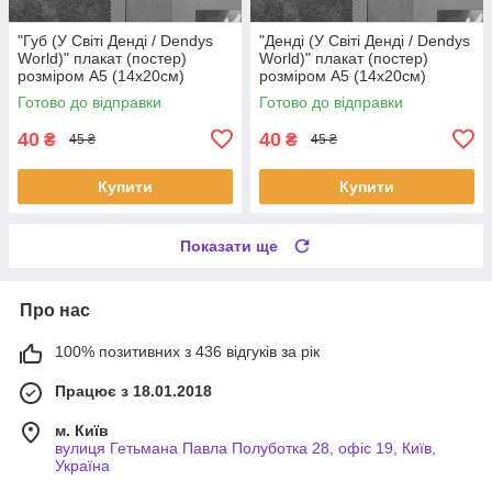
"Губ (У Світі Денді / Dendys
"Денді (У Світі Денді / Dendys
World)" плакат (постер)
World)" плакат (постер)
розміром А5 (14х20см)
розміром А5 (14х20см)
Готово до відправки
Готово до відправки
40
40
₴
₴
45 ₴
45 ₴
Купити
Купити
Показати ще
Про нас
100% позитивних з 436 відгуків за рік
Працює з 18.01.2018
м. Київ
вулиця Гетьмана Павла Полуботка 28, офіс 19, Київ,
Україна