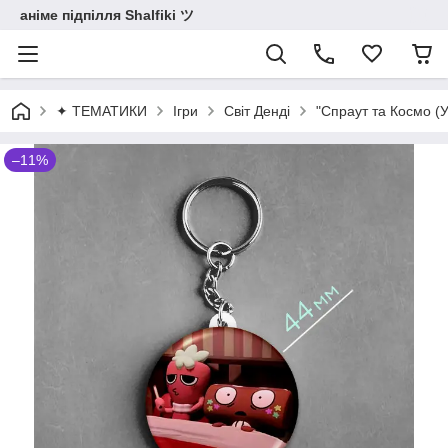
аніме підпілля Shalfiki ツ
✦ ТЕМАТИКИ
Ігри
Світ Денді
"Спраут та Космо (У
–11%