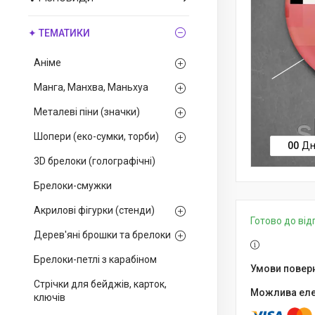
✦ ТЕМАТИКИ
Аніме
Манга, Манхва, Маньхуа
Металеві піни (значки)
Шопери (еко-сумки, торби)
0
0
Дн
3D брелоки (голографічні)
Брелоки-смужки
Акрилові фігурки (стенди)
Готово до ві
Дерев'яні брошки та брелоки
Брелоки-петлі з карабіном
Стрічки для бейджів, карток,
ключів