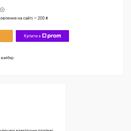
овлення на сайті — 200 ₴
Купити з
/ вайбер
дключені електронні платежі.