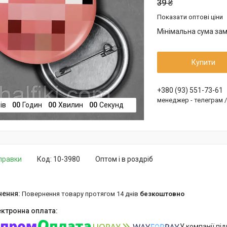
39 ₴
Показати оптові ціни
Мінімальна сума зам
Купити
+380 (93) 551-73-61
менеджер - телеграм 
ів
0
0
Годин
0
0
Хвилин
0
0
Секунд
дправки
Код:
10-3980
Оптом і в роздріб
повернення товару протягом 14 днів
безкоштовно
У компанії пі