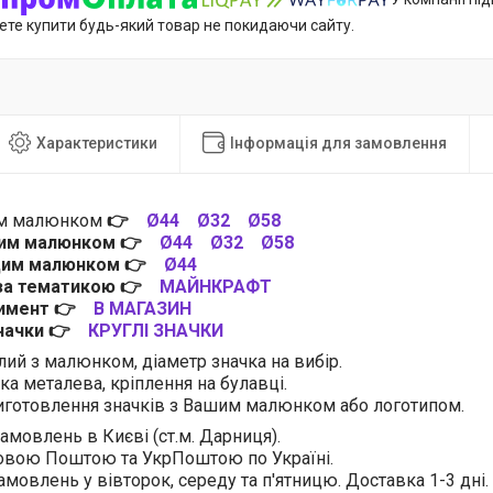
ете купити будь-який товар не покидаючи сайту.
Характеристики
Інформація для замовлення
им малюнком
👉
Ø44
Ø32
Ø58
цим малюнком
👉
Ø44
Ø32
Ø58
 цим малюнком
👉
Ø44
 за тематикою
👉
МАЙНКРАФТ
тимент
👉
В МАГАЗИН
значки
👉
КРУГЛІ ЗНАЧКИ
лий з малюнком, діаметр значка на вибір.
ка металева, кріплення на булавці.
готовлення значків з Вашим малюнком або логотипом.
амовлень в Києві (ст.м. Дарниця).
овою Поштою та УкрПоштою по Україні.
амовлень у вівторок, середу та п'ятницю. Доставка 1-3 дні.