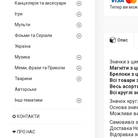
Канцелярія та аксесуари
Тепер ви мож
Ігри
Мульти
Фільми та Серіали
Опис
Україна
Музика
Значки з ц
Магніти з 
Меми, Фрази та Приколи
Брелоки з
Тварини
Всі товари
Весь асор
Авторське
Всі круглі 
Інші тематики
Значок круг
Основа знач
Можливе ви
✪ КОНТАКТИ
Самовивіз з
Доставка Н
❤ ПРО НАС
Відправка з