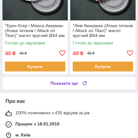
"Ерен Єгер і Мікаса Акерман
"Леві Аккерман (Атака титанів
(Атака титанів / Attack on
/ Attack on Titan)" магніт
Titan)" магніт круглий Ø44 мм
круглий Ø44 мм
Готово до відправки
Готово до відправки
40
40
₴
₴
45 ₴
45 ₴
Купити
Купити
Показати ще
Про нас
100% позитивних з 435 відгуків за рік
Працює з 18.01.2018
м. Київ