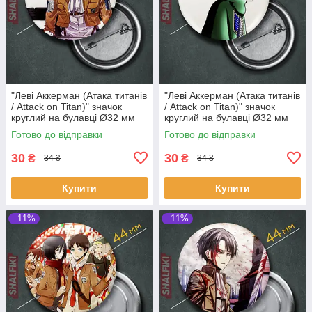
"Леві Аккерман (Атака титанів
"Леві Аккерман (Атака титанів
/ Attack on Titan)" значок
/ Attack on Titan)" значок
круглий на булавці Ø32 мм
круглий на булавці Ø32 мм
Готово до відправки
Готово до відправки
30
30
₴
₴
34 ₴
34 ₴
Купити
Купити
–11%
–11%