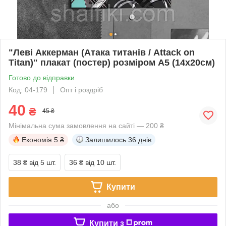
"Леві Аккерман (Атака титанів / Attack on
Titan)" плакат (постер) розміром А5 (14х20см)
Готово до відправки
Код: 04-179
Опт і роздріб
40
₴
45 ₴
Мінімальна сума замовлення на сайті — 200 ₴
Економія
5 ₴
Залишилось
36 днів
38 ₴
від 5 шт.
36 ₴
від 10 шт.
Купити
або
Купити з