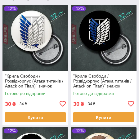
–12%
–12%
"Крила Свободи /
"Крила Свободи /
Розвідкорпус (Атака титанів /
Розвідкорпус (Атака титанів /
Attack on Titan)" значок
Attack on Titan)" значок
круглий на булавці Ø32 мм
круглий на булавці Ø32 мм
Готово до відправки
Готово до відправки
30
30
₴
₴
34 ₴
34 ₴
Купити
Купити
–12%
–12%