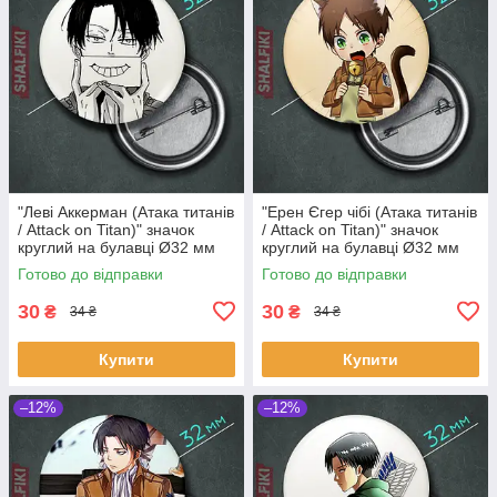
"Леві Аккерман (Атака титанів
"Ерен Єгер чібі (Атака титанів
/ Attack on Titan)" значок
/ Attack on Titan)" значок
круглий на булавці Ø32 мм
круглий на булавці Ø32 мм
Готово до відправки
Готово до відправки
30
30
₴
₴
34 ₴
34 ₴
Купити
Купити
–12%
–12%