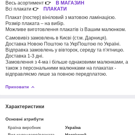
Весь асортимент
👉
В МАГАЗИН
Всі плакати
👉
ПЛАКАТИ
Плакат (постер) вініловий з матовою ламінацією.
Розмір плаката – на вибір.
Можливе виготовлення плакатів із Вашим малюнком.
Самовивіз замовлень в Києві (ст.м. Дарниця).
Доставка Новою Поштою та УкрПоштою по Україні.
Відправка замовлень у вівторок, середу та п'ятницю.
Доставка 1-3 дні.
Замовлення з 4-ма і більше однаковими малюнками, а
також з персональними малюнками на плакатах -
відправляємо лише за повною передплатою.
Приховати
Характеристики
Основні атрибути
Країна виробник
Україна
Вид календаря/плаката
Настінний