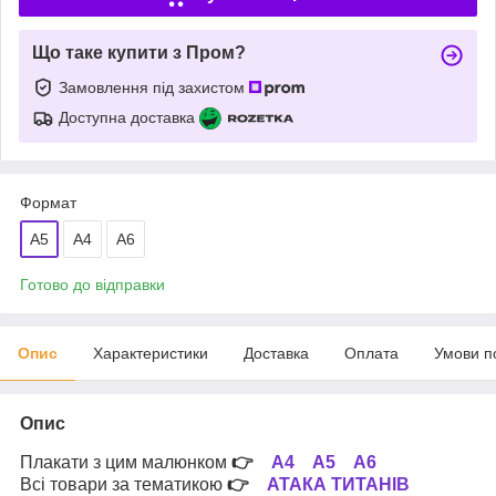
Що таке купити з Пром?
Замовлення під захистом
Доступна доставка
Формат
A5
A4
А6
Готово до відправки
Опис
Характеристики
Доставка
Оплата
Умови п
Опис
Плакати з цим малюнком
👉
А4
А5
А6
Всі товари за тематикою
👉
АТАКА ТИТАНІВ