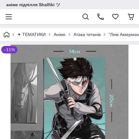
аніме підпілля Shalfiki ツ
✦ ТЕМАТИКИ
Аніме
Атака титанів
"Леві Аккерман
–11%