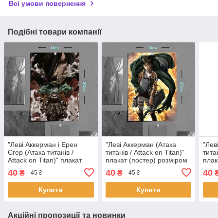
Всі умови повернення
Подібні товари компанії
"Леві Аккерман і Ерен
"Леві Аккерман (Атака
"Лев
Єгер (Атака титанів /
титанів / Attack on Titan)"
титан
Attack on Titan)" плакат
плакат (постер) розміром
плак
(постер) розміром А5
А5 (14х20см)
А5 (
40
40
40
₴
₴
45 ₴
45 ₴
(14х20см)
Купити
Купити
Акційні пропозиції та новинки