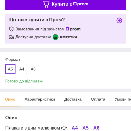
Купити з
Що таке купити з Пром?
Замовлення під захистом
Доступна доставка
Формат
A5
A4
А6
Готово до відправки
Опис
Характеристики
Доставка
Оплата
Умови п
Опис
Плакати з цим малюнком
👉
А4
А5
А6