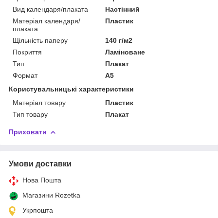
Вид календаря/плаката
Настінний
Матеріал календаря/
Пластик
плаката
Щільність паперу
140 г/м2
Покриття
Ламіноване
Тип
Плакат
Формат
A5
Користувальницькі характеристики
Матеріал товару
Пластик
Тип товару
Плакат
Приховати
Умови доставки
Нова Пошта
Магазини Rozetka
Укрпошта