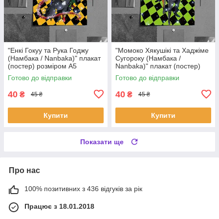
"Енкі Гокуу та Рука Годжу
"Момоко Хякушікі та Хаджіме
(Намбака / Nanbaka)" плакат
Сугороку (Намбака /
(постер) розміром А5
Nanbaka)" плакат (постер)
(14х20см)
розміром А5 (14х20см)
Готово до відправки
Готово до відправки
40
40
₴
₴
45 ₴
45 ₴
Купити
Купити
Показати ще
Про нас
100% позитивних з 436 відгуків за рік
Працює з 18.01.2018