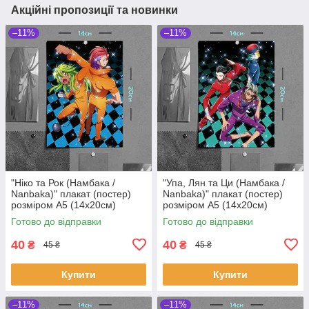
Акційні пропозиції та новинки
–11%
–11%
"Ніко та Рок (Намбака /
"Упа, Лян та Ци (Намбака /
Nanbaka)" плакат (постер)
Nanbaka)" плакат (постер)
розміром А5 (14х20см)
розміром А5 (14х20см)
Готово до відправки
Готово до відправки
40
40
₴
₴
45 ₴
45 ₴
Купити
Купити
–11%
–11%