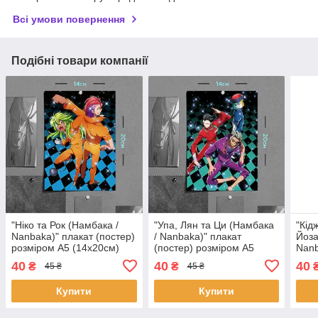
Всі умови повернення
Подібні товари компанії
"Ніко та Рок (Намбака /
"Упа, Лян та Ци (Намбака
"Кід
Nanbaka)" плакат (постер)
/ Nanbaka)" плакат
Йоза
розміром А5 (14х20см)
(постер) розміром А5
Nanb
(14х20см)
розм
40
40
40
₴
₴
45 ₴
45 ₴
Купити
Купити