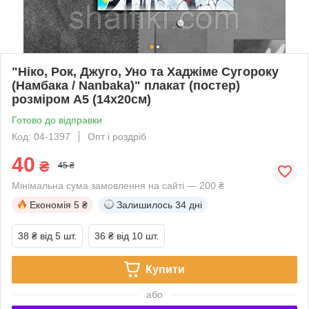
"Ніко, Рок, Джуго, Уно та Хаджіме Сугороку
(Намбака / Nanbaka)" плакат (постер)
розміром А5 (14х20см)
Готово до відправки
Код: 04-1397
Опт і роздріб
40
₴
45 ₴
Мінімальна сума замовлення на сайті — 200 ₴
Економія
5 ₴
Залишилось
34 дні
38 ₴
від 5 шт.
36 ₴
від 10 шт.
Купити
або