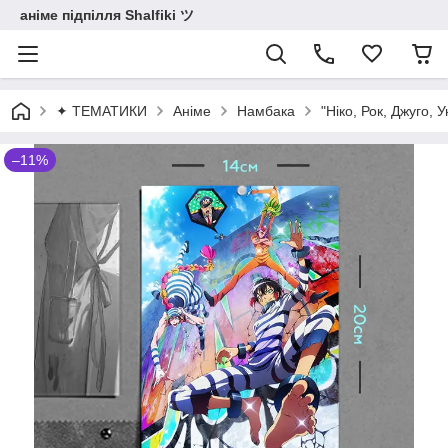
аніме підпілля Shalfiki ツ
✦ ТЕМАТИКИ
Аніме
Намбака
"Ніко, Рок, Джуго,
–11%