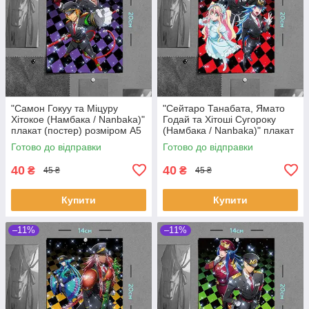
"Самон Гокуу та Міцуру
"Сейтаро Танабата, Ямато
Хітокое (Намбака / Nanbaka)"
Годай та Хітоші Сугороку
плакат (постер) розміром А5
(Намбака / Nanbaka)" плакат
(14х20см)
(постер) розміром А5
Готово до відправки
Готово до відправки
(14х20см)
40
40
₴
₴
45 ₴
45 ₴
Купити
Купити
–11%
–11%