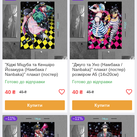
"Кіджі Міцуба та Кеншіро
"Джуго та Уно (Намбака /
Йозакура (Намбака /
Nanbaka)" плакат (постер)
Nanbaka)" плакат (постер)
розміром А5 (14х20см)
розміром А5 (14х20см)
Готово до відправки
Готово до відправки
40
40
₴
₴
45 ₴
45 ₴
Купити
Купити
–11%
–11%