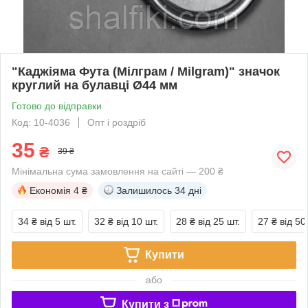
"Каджіяма Фута (Мілграм / Milgram)" значок
круглий на булавці Ø44 мм
Готово до відправки
Код: 10-4036
Опт і роздріб
35
₴
39 ₴
Мінімальна сума замовлення на сайті — 200 ₴
Економія
4 ₴
Залишилось
34 дні
34 ₴
від 5 шт.
32 ₴
від 10 шт.
28 ₴
від 25 шт.
27 ₴
від 50
Купити
або
Купити з