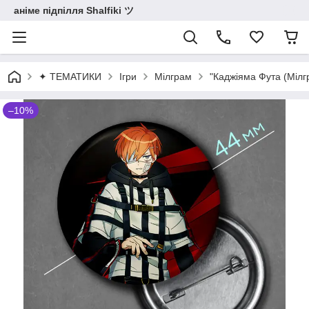
аніме підпілля Shalfiki ツ
✦ ТЕМАТИКИ
Ігри
Мілграм
"Каджіяма Фута (Мілг
–10%