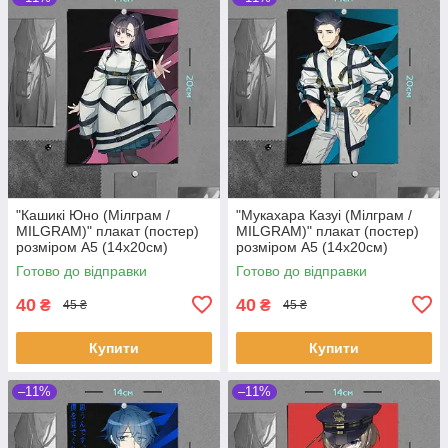
"Кашикі Юно (Мілграм /
"Мукахара Казуі (Мілграм /
MILGRAM)" плакат (постер)
MILGRAM)" плакат (постер)
розміром А5 (14х20см)
розміром А5 (14х20см)
Готово до відправки
Готово до відправки
40
40
₴
₴
45 ₴
45 ₴
Купити
Купити
–11%
–11%