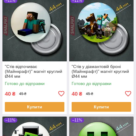
–11%
–11%
"Стів відпочиває
"Стів у діамантовій броні
(Майнкрафт)" магніт круглий
(Майнкрафт)" магніт круглий
Ø44 мм
Ø44 мм
Готово до відправки
Готово до відправки
40
40
₴
₴
45 ₴
45 ₴
Купити
Купити
–11%
–11%