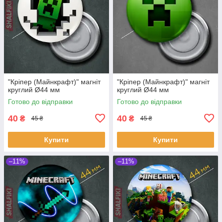
"Кріпер (Майнкрафт)" магніт
"Кріпер (Майнкрафт)" магніт
круглий Ø44 мм
круглий Ø44 мм
Готово до відправки
Готово до відправки
40
40
₴
₴
45 ₴
45 ₴
Купити
Купити
–11%
–11%