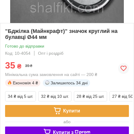
"Бджілка (Майнкрафт)" значок круглий на
булавці Ø44 мм
Готово до відправки
Код: 10-4054
Опт і роздріб
35
₴
39 ₴
Мінімальна сума замовлення на сайті — 200 ₴
Економія
4 ₴
Залишилось
34 дні
34 ₴
від 5 шт.
32 ₴
від 10 шт.
28 ₴
від 25 шт.
27 ₴
від 50
Купити
або
Купити з