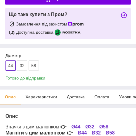
Що таке купити з Пром?
Замовлення під захистом
Доступна доставка
Діаметр
44
32
58
Готово до відправки
Опис
Характеристики
Доставка
Оплата
Умови п
Опис
Значки з цим малюнком
👉
Ø44
Ø32
Ø58
Магніти з цим малюнком
👉
Ø44
Ø32
Ø58