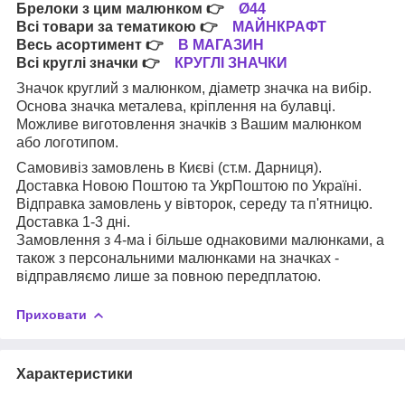
Брелоки з цим малюнком
👉
Ø44
Всі товари за тематикою
👉
МАЙНКРАФТ
Весь асортимент
👉
В МАГАЗИН
Всі круглі значки
👉
КРУГЛІ ЗНАЧКИ
Значок круглий з малюнком, діаметр значка на вибір.
Основа значка металева, кріплення на булавці.
Можливе виготовлення значків з Вашим малюнком
або логотипом.
Самовивіз замовлень в Києві (ст.м. Дарниця).
Доставка Новою Поштою та УкрПоштою по Україні.
Відправка замовлень у вівторок, середу та п'ятницю.
Доставка 1-3 дні.
Замовлення з 4-ма і більше однаковими малюнками, а
також з персональними малюнками на значках -
відправляємо лише за повною передплатою.
Приховати
Характеристики