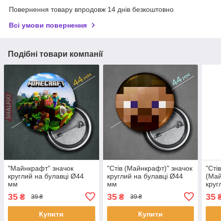
Повернення товару впродовж 14 днів безкоштовно
Всі умови повернення
Подібні товари компанії
"Майнкрафт" значок
"Стів (Майнкрафт)" значок
"Сті
круглий на булавці Ø44
круглий на булавці Ø44
(Май
мм
мм
круг
мм
35
35
35
₴
₴
39 ₴
39 ₴
Купити
Купити