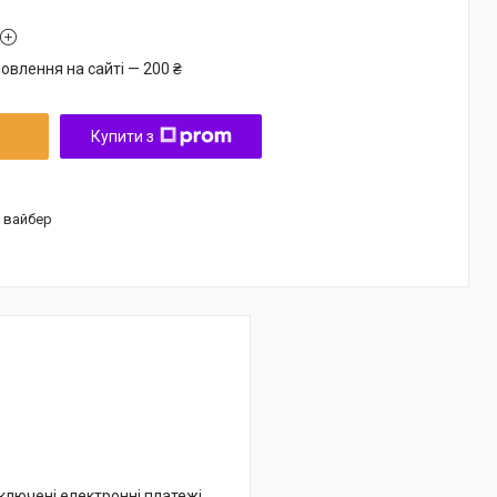
овлення на сайті — 200 ₴
Купити з
/ вайбер
дключені електронні платежі.