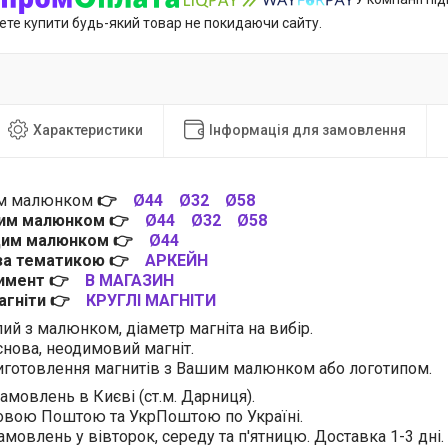
ете купити будь-який товар не покидаючи сайту.
Характеристики
Інформація для замовлення
им малюнком
👉
Ø44
Ø32
Ø58
цим малюнком
👉
Ø44
Ø32
Ø58
 цим малюнком
👉
Ø44
 за тематикою
👉
АРКЕЙН
тимент
👉
В МАГАЗИН
магніти
👉
КРУГЛІ МАГНІТИ
лий з малюнком, діаметр магніта на вибір.
нова, неодимовий магніт.
готовлення магнитів з Вашим малюнком або логотипом.
амовлень в Києві (ст.м. Дарниця).
овою Поштою та УкрПоштою по Україні.
амовлень у вівторок, середу та п'ятницю. Доставка 1-3 дні.