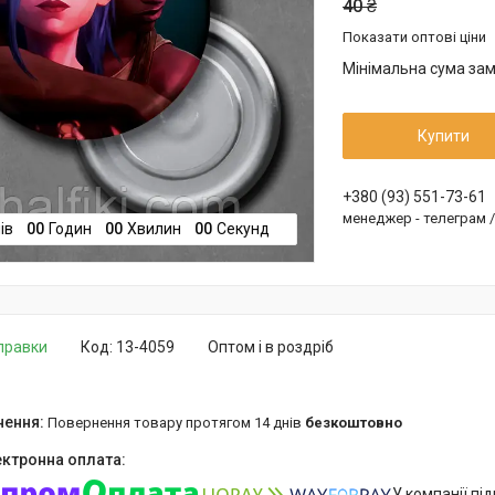
40 ₴
Показати оптові ціни
Мінімальна сума зам
Купити
+380 (93) 551-73-61
менеджер - телеграм 
ів
0
0
Годин
0
0
Хвилин
0
0
Секунд
дправки
Код:
13-4059
Оптом і в роздріб
повернення товару протягом 14 днів
безкоштовно
У компанії пі