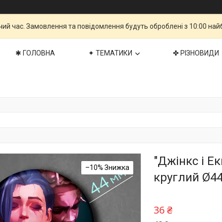
чий час. Замовлення та повідомлення будуть оброблені з 10:00 най
✱ ГОЛОВНА
✦ ТЕМАТИКИ
✤ РІЗНОВИДИ
"Джінкс і Ек
–10%
круглий Ø4
36 ₴