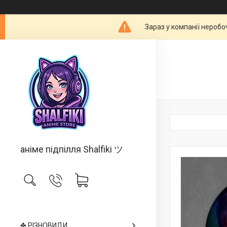
Зараз у компанії неробо
аніме підпілля Shalfiki ツ
✤ РІЗНОВИДИ