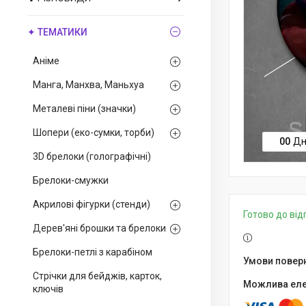
✦ ТЕМАТИКИ
Аніме
Манга, Манхва, Маньхуа
Металеві піни (значки)
Шопери (еко-сумки, торби)
0
0
Дн
3D брелоки (голографічні)
Брелоки-смужки
Акрилові фігурки (стенди)
Готово до ві
Дерев'яні брошки та брелоки
Брелоки-петлі з карабіном
Стрічки для бейджів, карток,
ключів