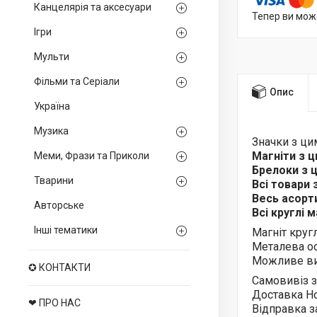
Канцелярія та аксесуари
Тепер ви мож
Ігри
Мульти
Фільми та Серіали
Опис
Україна
Музика
Значки з ц
Магніти з 
Меми, Фрази та Приколи
Брелоки з
Тварини
Всі товари
Весь асор
Авторське
Всі круглі 
Інші тематики
Магніт круг
Металева ос
Можливе ви
✪ КОНТАКТИ
Самовивіз з
Доставка Н
❤ ПРО НАС
Відправка з