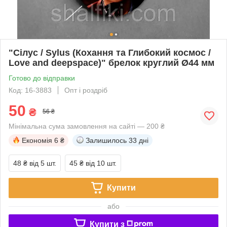
"Сілус / Sylus (Кохання та Глибокий космос /
Love and deepspace)" брелок круглий Ø44 мм
Готово до відправки
Код: 16-3883
Опт і роздріб
50
₴
56 ₴
Мінімальна сума замовлення на сайті — 200 ₴
Економія
6 ₴
Залишилось
33 дні
48 ₴
від 5 шт.
45 ₴
від 10 шт.
Купити
або
Купити з