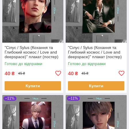
"Сілус / Sylus (Кохання та
"Сілус / Sylus (Кохання та
Глибокий космос / Love and
Глибокий космос / Love and
deepspace)" плакат (постер)
deepspace)" плакат (постер)
розміром А5 (14х20см)
розміром А5 (14х20см)
Готово до відправки
Готово до відправки
40
40
₴
₴
45 ₴
45 ₴
Купити
Купити
–11%
–11%