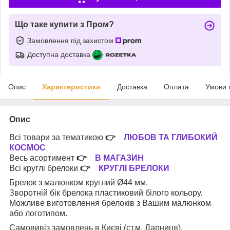
Що таке купити з Пром?
Замовлення під захистом
Доступна доставка
Опис
Характеристики
Доставка
Оплата
Умови 
Опис
Всі товари за тематикою
👉
ЛЮБОВ ТА ГЛИБОКИЙ
КОСМОС
Весь асортимент
👉
В МАГАЗИН
Всі круглі брелоки
👉
КРУГЛІ БРЕЛОКИ
Брелок з малюнком круглий Ø44 мм.
Зворотній бік брелока пластиковий білого кольору.
Можливе виготовлення брелоків з Вашим малюнком
або логотипом.
Самовивіз замовлень в Києві (ст.м. Дарниця).