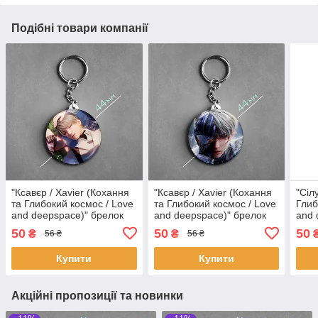
Подібні товари компанії
"Ксавєр / Xavier (Кохання
"Ксавєр / Xavier (Кохання
"Сіл
та Глибокий космос / Love
та Глибокий космос / Love
Глиб
and deepspace)" брелок
and deepspace)" брелок
and 
круглий Ø44 мм
круглий Ø44 мм
круг
50
50
50
₴
₴
56 ₴
56 ₴
Купити
Купити
Акційні пропозиції та новинки