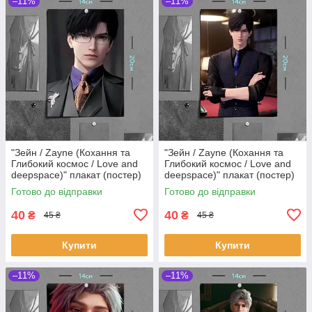
–11%
–11%
"Зейн / Zayne (Кохання та
"Зейн / Zayne (Кохання та
Глибокий космос / Love and
Глибокий космос / Love and
deepspace)" плакат (постер)
deepspace)" плакат (постер)
розміром А5 (14х20см)
розміром А5 (14х20см)
Готово до відправки
Готово до відправки
40
40
₴
₴
45 ₴
45 ₴
Купити
Купити
–11%
–11%