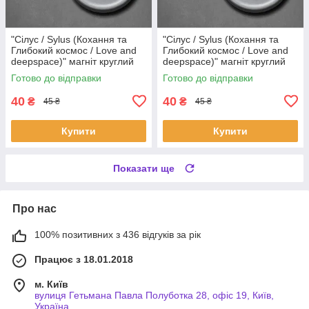
"Сілус / Sylus (Кохання та
"Сілус / Sylus (Кохання та
Глибокий космос / Love and
Глибокий космос / Love and
deepspace)" магніт круглий
deepspace)" магніт круглий
Ø44 мм
Ø44 мм
Готово до відправки
Готово до відправки
40
40
₴
₴
45 ₴
45 ₴
Купити
Купити
Показати ще
Про нас
100% позитивних з 436 відгуків за рік
Працює з 18.01.2018
м. Київ
вулиця Гетьмана Павла Полуботка 28, офіс 19, Київ,
Україна