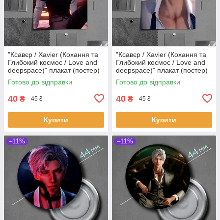
"Ксавєр / Xavier (Кохання та
"Ксавєр / Xavier (Кохання та
Глибокий космос / Love and
Глибокий космос / Love and
deepspace)" плакат (постер)
deepspace)" плакат (постер)
розміром А5 (14х20см)
розміром А5 (14х20см)
Готово до відправки
Готово до відправки
40
40
₴
₴
45 ₴
45 ₴
Купити
Купити
–11%
–11%