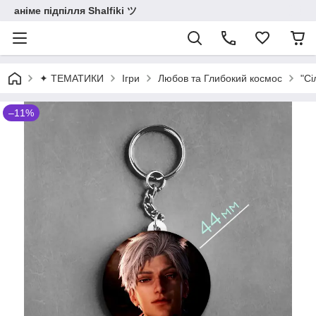
аніме підпілля Shalfiki ツ
✦ ТЕМАТИКИ
Ігри
Любов та Глибокий космос
"Сі
–11%