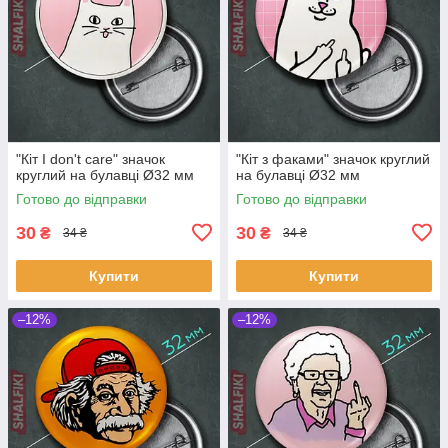
"Кіт I don't care" значок
"Кіт з факами" значок круглий
круглий на булавці Ø32 мм
на булавці Ø32 мм
Готово до відправки
Готово до відправки
30
30
₴
₴
34 ₴
34 ₴
Купити
Купити
–12%
–12%