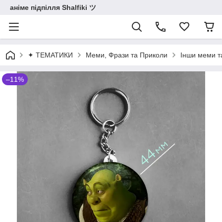
аніме підпілля Shalfiki ツ
✦ ТЕМАТИКИ
Меми, Фрази та Приколи
Інши меми т
–11%