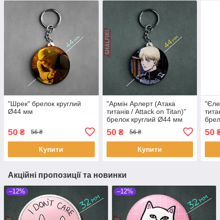
"Шрек" брелок круглий
"Армін Арлерт (Атака
"Єле
Ø44 мм
титанів / Attack on Titan)"
титан
брелок круглий Ø44 мм
брел
50
50
50
₴
₴
56 ₴
56 ₴
Купити
Купити
Акційні пропозиції та новинки
–12%
–12%