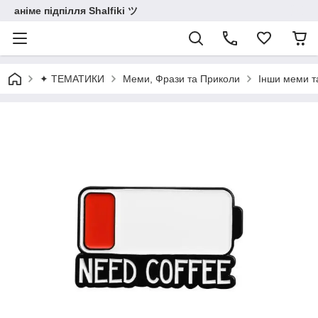
аніме підпілля Shalfiki ツ
✦ ТЕМАТИКИ
Меми, Фрази та Приколи
Інши меми т