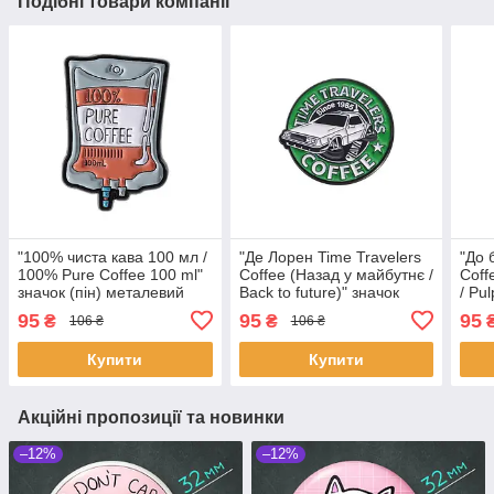
Подібні товари компанії
"100% чиста кава 100 мл /
"Де Лорен Time Travelers
"До 
100% Pure Coffee 100 ml"
Coffee (Назад у майбутнє /
Coff
значок (пін) металевий
Back to future)" значок
/ Pul
(пін) металевий
мет
95
95
95
₴
₴
106 ₴
106 ₴
Купити
Купити
Акційні пропозиції та новинки
–12%
–12%