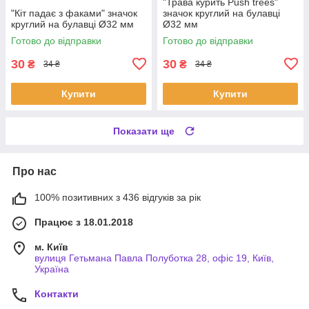
"Трава курить Push trees"
"Кіт падає з факами" значок
значок круглий на булавці
круглий на булавці Ø32 мм
Ø32 мм
Готово до відправки
Готово до відправки
30
30
₴
₴
34 ₴
34 ₴
Купити
Купити
Показати ще
Про нас
100% позитивних з 436 відгуків за рік
Працює з 18.01.2018
м. Київ
вулиця Гетьмана Павла Полуботка 28, офіс 19, Київ,
Україна
Контакти