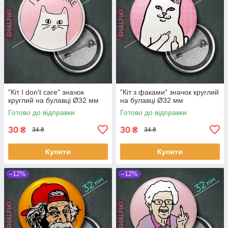
"Кіт I don't care" значок
"Кіт з факами" значок круглий
круглий на булавці Ø32 мм
на булавці Ø32 мм
Готово до відправки
Готово до відправки
30
30
₴
₴
34 ₴
34 ₴
Купити
Купити
–12%
–12%