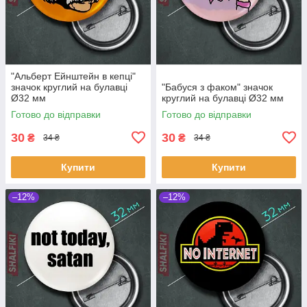
"Альберт Ейнштейн в кепці"
значок круглий на булавці
"Бабуся з факом" значок
Ø32 мм
круглий на булавці Ø32 мм
Готово до відправки
Готово до відправки
30
30
₴
₴
34 ₴
34 ₴
Купити
Купити
–12%
–12%