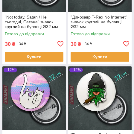
"Not today, Satan / Не
"Динозавр T-Rex No Internet"
сьогодні, Сатана" значок
значок круглий на булавці
круглий на булавці Ø32 мм
Ø32 мм
Готово до відправки
Готово до відправки
30
30
₴
₴
34 ₴
34 ₴
Купити
Купити
–12%
–12%