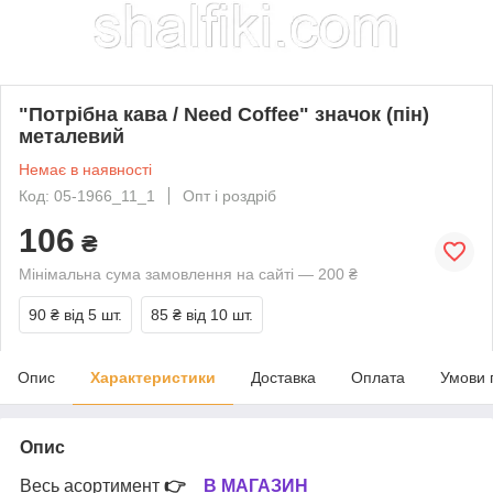
"Потрібна кава / Need Coffee" значок (пін)
металевий
Немає в наявності
Код: 05-1966_11_1
Опт і роздріб
106
₴
Мінімальна сума замовлення на сайті — 200 ₴
90 ₴
від 5 шт.
85 ₴
від 10 шт.
Опис
Характеристики
Доставка
Оплата
Умови 
Опис
Весь асортимент
👉
В МАГАЗИН