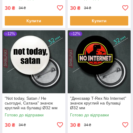
30
30
₴
₴
34 ₴
34 ₴
Купити
Купити
–12%
–12%
"Not today, Satan / Не
"Динозавр T-Rex No Internet"
сьогодні, Сатана" значок
значок круглий на булавці
круглий на булавці Ø32 мм
Ø32 мм
Готово до відправки
Готово до відправки
30
30
₴
₴
34 ₴
34 ₴