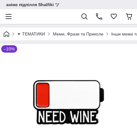
аніме підпілля Shalfiki ツ
✦ ТЕМАТИКИ
Меми, Фрази та Приколи
Інши меми т
–10%