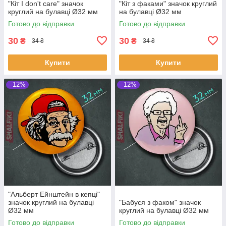
"Кіт I don't care" значок
"Кіт з факами" значок круглий
круглий на булавці Ø32 мм
на булавці Ø32 мм
Готово до відправки
Готово до відправки
30
30
₴
₴
34 ₴
34 ₴
Купити
Купити
–12%
–12%
"Альберт Ейнштейн в кепці"
значок круглий на булавці
"Бабуся з факом" значок
Ø32 мм
круглий на булавці Ø32 мм
Готово до відправки
Готово до відправки