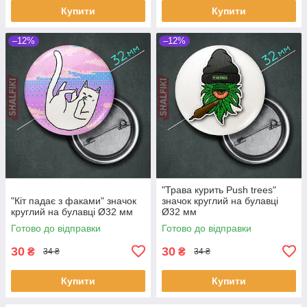
Купити
Купити
–12%
–12%
"Трава курить Push trees"
"Кіт падає з факами" значок
значок круглий на булавці
круглий на булавці Ø32 мм
Ø32 мм
Готово до відправки
Готово до відправки
30
30
₴
₴
34 ₴
34 ₴
Купити
Купити