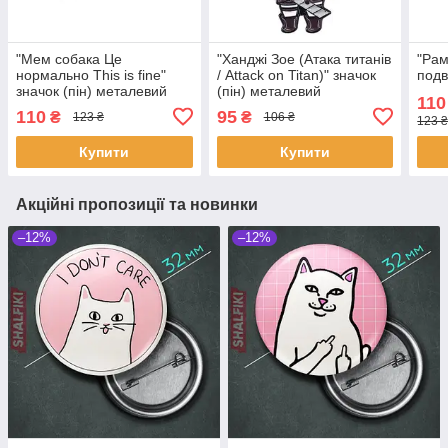
"Мем собака Це
"Ханджі Зое (Атака титанів
"Рам
нормально This is fine"
/ Attack on Titan)" значок
подв
значок (пін) металевий
(пін) металевий
110
110
95
₴
₴
123 ₴
106 ₴
123 ₴
Купити
Купити
Акційні пропозиції та новинки
–12%
–12%