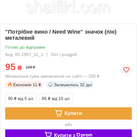
"Потрібне вино / Need Wine" значок (пін)
металевий
Готово до відправки
Код: 05-1967_11_1
Опт і роздріб
95
₴
106 ₴
Мінімальна сума замовлення на сайті — 200 ₴
Економія
11 ₴
Залишилось
32 дні
90 ₴
від 5 шт.
85 ₴
від 10 шт.
Купити
або
Купити з