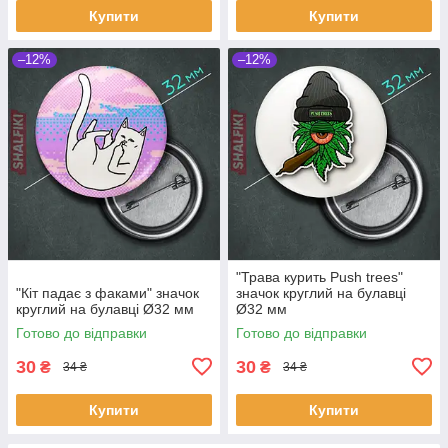
Купити
Купити
–12%
–12%
"Трава курить Push trees"
"Кіт падає з факами" значок
значок круглий на булавці
круглий на булавці Ø32 мм
Ø32 мм
Готово до відправки
Готово до відправки
30
30
₴
₴
34 ₴
34 ₴
Купити
Купити