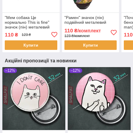
"Мем собака Це
"Рамен" значок (пін)
"Поч
нормально This is fine"
подвійний металевий
бенз
значок (пін) металевий
man)
110
₴/комплект
мет
110
110
₴
123 ₴
123 ₴/комплект
Купити
Купити
Акційні пропозиції та новинки
–12%
–12%