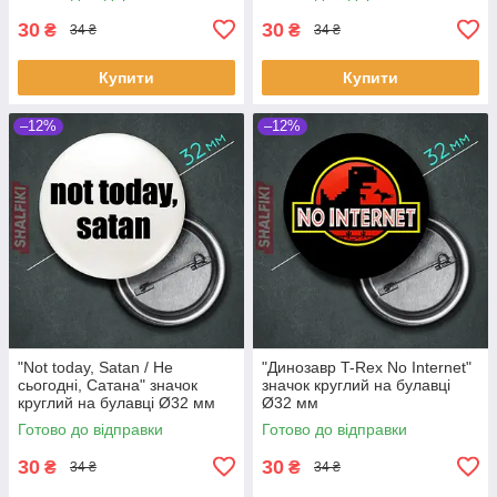
30
30
₴
₴
34 ₴
34 ₴
Купити
Купити
–12%
–12%
"Not today, Satan / Не
"Динозавр T-Rex No Internet"
сьогодні, Сатана" значок
значок круглий на булавці
круглий на булавці Ø32 мм
Ø32 мм
Готово до відправки
Готово до відправки
30
30
₴
₴
34 ₴
34 ₴