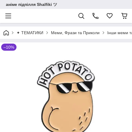
аніме підпілля Shalfiki ツ
✦ ТЕМАТИКИ
Меми, Фрази та Приколи
Інши меми т
–10%