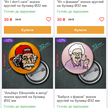
"Кіт I don't care" значок
"Кіт з факами" значок круглий
круглий на булавці Ø32 мм
на булавці Ø32 мм
Готово до відправки
Готово до відправки
30
30
₴
₴
34 ₴
34 ₴
Купити
Купити
–12%
–12%
"Альберт Ейнштейн в кепці"
значок круглий на булавці
"Бабуся з факом" значок
Ø32 мм
круглий на булавці Ø32 мм
Готово до відправки
Готово до відправки