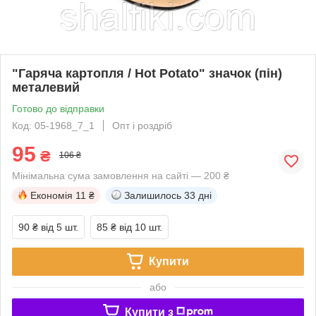
"Гаряча картопля / Hot Potato" значок (пін)
металевий
Готово до відправки
Код: 05-1968_7_1
Опт і роздріб
95
₴
106 ₴
Мінімальна сума замовлення на сайті — 200 ₴
Економія
11 ₴
Залишилось
33 дні
90 ₴
від 5 шт.
85 ₴
від 10 шт.
Купити
або
Купити з