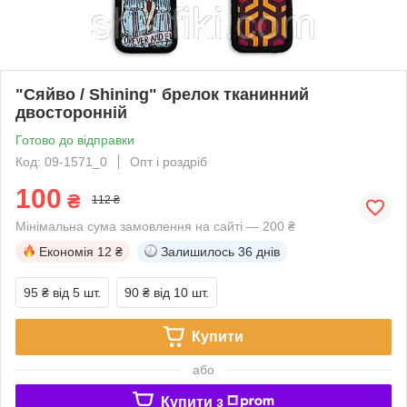
"Сяйво / Shining" брелок тканинний
двосторонній
Готово до відправки
Код: 09-1571_0
Опт і роздріб
100
₴
112 ₴
Мінімальна сума замовлення на сайті — 200 ₴
Економія
12 ₴
Залишилось
36 днів
95 ₴
від 5 шт.
90 ₴
від 10 шт.
Купити
або
Купити з