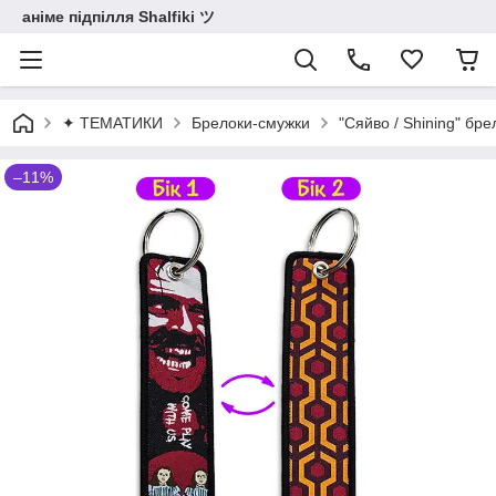
аніме підпілля Shalfiki ツ
✦ ТЕМАТИКИ
Брелоки-смужки
"Сяйво / Shining" бр
–11%