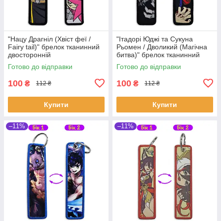
"Нацу Драгніл (Хвіст феї /
"Ітадорі Юджі та Сукуна
Fairy tail)" брелок тканинний
Рьомен / Дволикий (Магічна
двосторонній
битва)" брелок тканинний
двосторонній
Готово до відправки
Готово до відправки
100
100
₴
₴
112 ₴
112 ₴
Купити
Купити
–11%
–11%