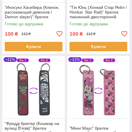
"Иносукэ Хасибира (Клинок,
"Тін Юнь (Хонкай Стар Рейл /
рассекающий демонов /
Honkai: Star Rail)" брелок
Demon slayer)" брелок
тканинний двосторонній
тканинний двосторонній
Готово до відправки
Готово до відправки
100
100
₴
₴
112 ₴
112 ₴
Купити
Купити
–11%
–11%
"Фредді Крюгер (Кошмар на
вулиці В'язів)" брелок
"Мінні Маус" брелок