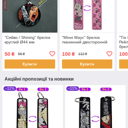
"Сяйво / Shining" брелок
"Мінні Маус" брелок
"Тін
круглий Ø44 мм
тканинний двосторонній
Рейл
брел
двос
50
100
100
₴
₴
56 ₴
112 ₴
Купити
Купити
Акційні пропозиції та новинки
–11%
–11%