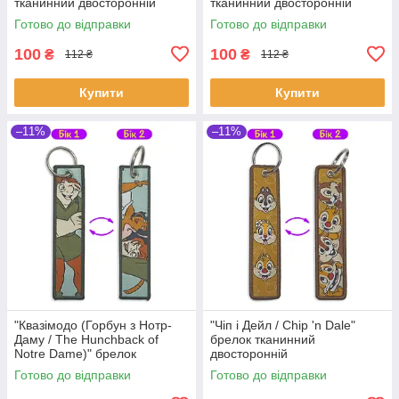
тканинний двосторонній
тканинний двосторонній
Готово до відправки
Готово до відправки
100
100
₴
₴
112 ₴
112 ₴
Купити
Купити
–11%
–11%
"Квазімодо (Горбун з Нотр-
"Чіп і Дейл / Chip 'n Dale"
Даму / The Hunchback of
брелок тканинний
Notre Dame)" брелок
двосторонній
тканинний двосторонній
Готово до відправки
Готово до відправки