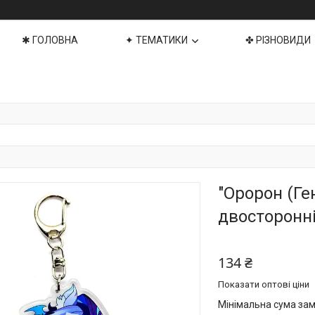
✱ ГОЛОВНА
✦ ТЕМАТИКИ
✤ РІЗНОВИДИ
"Оророн (Ге
двосторонні
134 ₴
Показати оптові ціни
Мінімальна сума зам