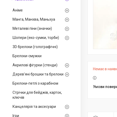
Аніме
Манга, Манхва, Маньхуа
Металеві піни (значки)
Шопери (еко-сумки, торби)
3D брелоки (голографічні)
Брелоки-смужки
Акрилові фігурки (стенди)
Немає в наяв
Дерев'яні брошки та брелоки
Брелоки-петлі з карабіном
Стрічки для бейджів, карток,
ключів
Канцелярія та аксесуари
Ігри