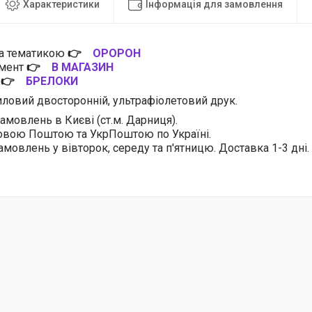
Характеристики
Інформація для замовлення
за тематикою
👉
ОРОРОН
имент
👉
В МАГАЗИН
и
👉
БРЕЛОКИ
ловий двосторонній, ультрафіолетовий друк.
амовлень в Києві (ст.м. Дарниця).
овою Поштою та УкрПоштою по Україні.
амовлень у вівторок, середу та п'ятницю. Доставка 1-3 дні.