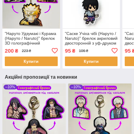
"Наруто Удзумакі і Курама
"Саске Учіха чібі (Наруто /
"Сас
(Наруто / Naruto)" брелок
Naruto)" брелок акриловий
Naru
3D голографічний
двосторонній з уф-друком
двос
двосторонній
200
95
95
₴
₴
223 ₴
106 ₴
Купити
Купити
Акційні пропозиції та новинки
–10%
–10%