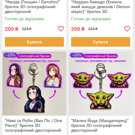
"Нахіда (Геншин / Genshin)"
"Недзуко Камадо (Клинок,
брелок 3D голографічний
який знищує демонів / Demon
двосторонній
slayer)" брелок 3D
голографічний двосторонній
Готово до відправки
Готово до відправки
200
200
₴
₴
223 ₴
223 ₴
Купити
Купити
–10%
–10%
"Намі та Робін (Ван Піс / One
"Малюк Йода (Мандалорец)"
Piece)" брелок 3D
брелок 3D голографічний
голографічний двосторонній
двосторонній