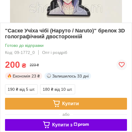
"Саске Учіха чібі (Наруто / Naruto)" брелок 3D
голографічний двосторонній
Готово до відправки
Код: 09-1772_0
Опт і роздріб
200
₴
223 ₴
Економія
23 ₴
Залишилось
33 дні
190 ₴
від 5 шт.
180 ₴
від 10 шт.
Купити
або
Купити з