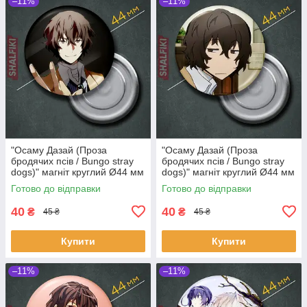
–11%
–11%
"Осаму Дазай (Проза
"Осаму Дазай (Проза
бродячих псів / Bungo stray
бродячих псів / Bungo stray
dogs)" магніт круглий Ø44 мм
dogs)" магніт круглий Ø44 мм
Готово до відправки
Готово до відправки
40
40
₴
₴
45 ₴
45 ₴
Купити
Купити
–11%
–11%