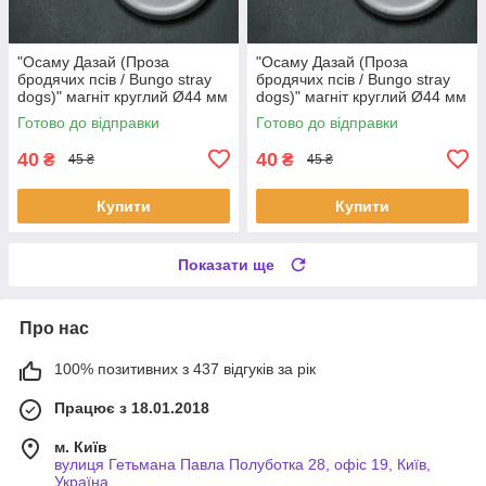
"Осаму Дазай (Проза
"Осаму Дазай (Проза
бродячих псів / Bungo stray
бродячих псів / Bungo stray
dogs)" магніт круглий Ø44 мм
dogs)" магніт круглий Ø44 мм
Готово до відправки
Готово до відправки
40
40
₴
₴
45 ₴
45 ₴
Купити
Купити
Показати ще
Про нас
100% позитивних з 437 відгуків за рік
Працює з 18.01.2018
м. Київ
вулиця Гетьмана Павла Полуботка 28, офіс 19, Київ,
Україна