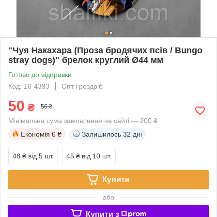
"Чуя Накахара (Проза бродячих псів / Bungo
stray dogs)" брелок круглий Ø44 мм
Готово до відправки
Код: 16-4393
Опт і роздріб
50
₴
56 ₴
Мінімальна сума замовлення на сайті — 200 ₴
Економія
6 ₴
Залишилось
32 дні
48 ₴
від 5 шт.
45 ₴
від 10 шт.
Купити
або
Купити з