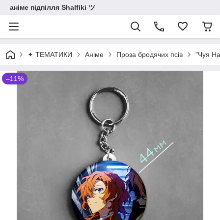
аніме підпілля Shalfiki ツ
✦ ТЕМАТИКИ
Аніме
Проза бродячих псів
"Чуя На
–11%