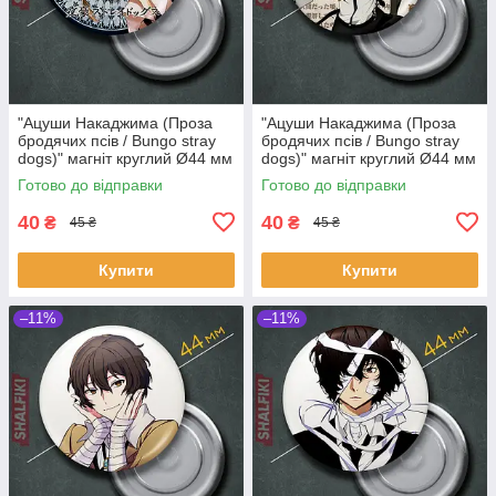
"Ацуши Накаджима (Проза
"Ацуши Накаджима (Проза
бродячих псів / Bungo stray
бродячих псів / Bungo stray
dogs)" магніт круглий Ø44 мм
dogs)" магніт круглий Ø44 мм
Готово до відправки
Готово до відправки
40
40
₴
₴
45 ₴
45 ₴
Купити
Купити
–11%
–11%