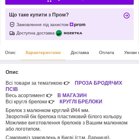
Що таке купити з Пром?
Замовлення під захистом
Доступна доставка
Опис
Характеристики
Доставка
Оплата
Умови 
Опис
Всі товари за тематикою
👉
ПРОЗА БРОДЯЧИХ
ПСІВ
Весь асортимент
👉
В МАГАЗИН
Всі круглі брелоки
👉
КРУГЛІ БРЕЛОКИ
Брелок з малюнком круглий Ø44 мм.
Зворотній бік брелока пластиковий білого кольору.
Можливе виготовлення брелоків з Вашим малюнком
або логотипом.
Самовивіз замовлень в Києві (ст.м. Дарниця).