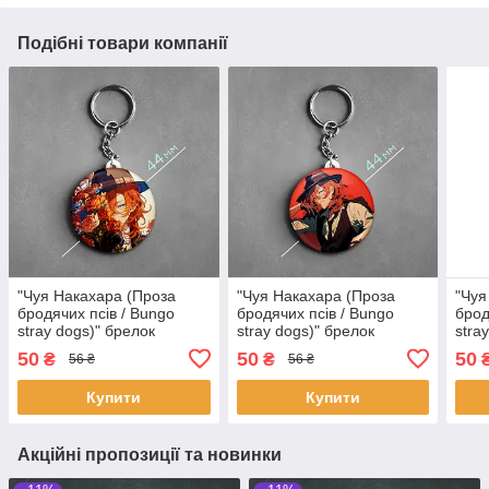
Подібні товари компанії
"Чуя Накахара (Проза
"Чуя Накахара (Проза
"Чуя
бродячих псів / Bungo
бродячих псів / Bungo
брод
stray dogs)" брелок
stray dogs)" брелок
stra
круглий Ø44 мм
круглий Ø44 мм
круг
50
50
50
₴
₴
56 ₴
56 ₴
Купити
Купити
Акційні пропозиції та новинки