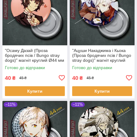
"Осаму Дазай (Проза
"Ацуши Накаджима і Кьока
бродячих псів / Bungo stray
(Проза бродячих псів / Bungo
dogs)" магніт круглий Ø44 мм
stray dogs)" магніт круглий
Ø44 мм
Готово до відправки
Готово до відправки
40
40
₴
₴
45 ₴
45 ₴
Купити
Купити
–11%
–11%