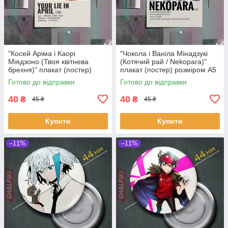
"Косей Аріма і Каорі
"Чокола і Ваніла Мінадзукі
Міядзоно (Твоя квітнева
(Котячий рай / Nekopara)"
брехня)" плакат (постер)
плакат (постер) розміром А5
розміром А5 (14х20см)
(14х20см)
Готово до відправки
Готово до відправки
40
40
₴
₴
45 ₴
45 ₴
Купити
Купити
–11%
–11%