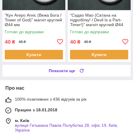
"Кун Агеро Агніс (Вежа Бога /
"Садао Мао (Сатана на
Tower of God)" магніт круглий
підробітку! / Devil Is a Part-
Ø44 мм
Timer!)" магніт круглий Ø44
мм
Готово до відправки
Готово до відправки
40
40
₴
₴
45 ₴
45 ₴
Купити
Купити
Показати ще
Про нас
100% позитивних з 436 відгуків за рік
Працює з 18.01.2018
м. Київ
вулиця Гетьмана Павла Полуботка 28, офіс 19, Київ,
Україна