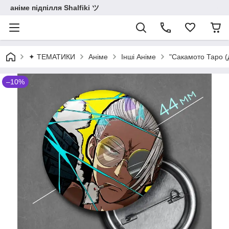
аніме підпілля Shalfiki ツ
✦ ТЕМАТИКИ
Аніме
Інші Аніме
"Сакамото Таро (
–10%