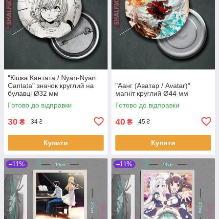
"Кішка Кантата / Nyan-Nyan
Cantata" значок круглий на
"Аанг (Аватар / Avatar)"
булавці Ø32 мм
магніт круглий Ø44 мм
Готово до відправки
Готово до відправки
30
40
₴
₴
34 ₴
45 ₴
Купити
Купити
–11%
–11%