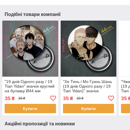
Подібні товари компанії
"19 днів Одного разу / 19
"Хе Тянь і Мо Гуань Шань
"Чжа
Tian Yidan" значок круглий
(19 днів Одного разу / 19
(19 
на булавці Ø44 мм
Tian Yidan)" значок
Tian
круглий на булавці Ø44
круг
35
35
35
₴
₴
39 ₴
39 ₴
мм
мм
Купити
Купити
Акційні пропозиції та новинки