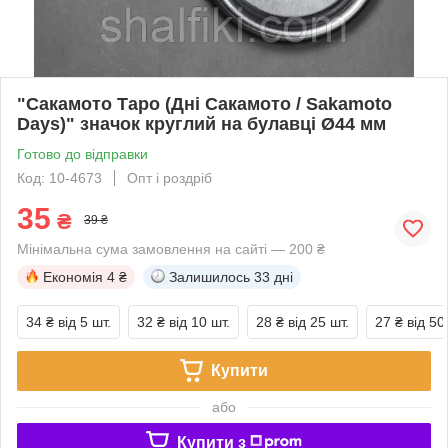
"Сакамото Таро (Дні Сакамото / Sakamoto
Days)" значок круглий на булавці Ø44 мм
Готово до відправки
Код: 10-4673
Опт і роздріб
35
₴
39 ₴
Мінімальна сума замовлення на сайті — 200 ₴
Економія
4 ₴
Залишилось
33 дні
34 ₴
від 5 шт.
32 ₴
від 10 шт.
28 ₴
від 25 шт.
27 ₴
від 50
Купити
або
Купити з