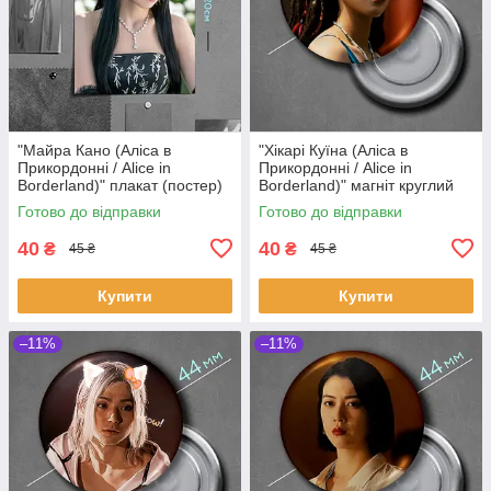
"Майра Кано (Аліса в
"Хікарі Куїна (Аліса в
Прикордонні / Alice in
Прикордонні / Alice in
Borderland)" плакат (постер)
Borderland)" магніт круглий
розміром А5 (14х20см)
Ø44 мм
Готово до відправки
Готово до відправки
40
40
₴
₴
45 ₴
45 ₴
Купити
Купити
–11%
–11%