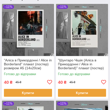
–11%
–11%
"Аліса в Прикордонні / Alice in
"Шунтаро Чішія (Аліса в
Borderland" плакат (постер)
Прикордонні / Alice in
розміром А5 (14х20см)
Borderland)" плакат (постер)
розміром А5 (14х20см)
Готово до відправки
Готово до відправки
40
40
₴
₴
45 ₴
45 ₴
Купити
Купити
–11%
–11%