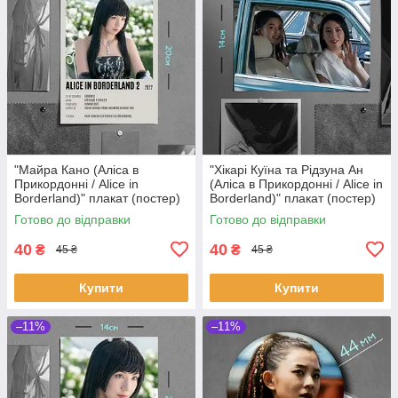
"Майра Кано (Аліса в
"Хікарі Куїна та Рідзуна Ан
Прикордонні / Alice in
(Аліса в Прикордонні / Alice in
Borderland)" плакат (постер)
Borderland)" плакат (постер)
розміром А5 (14х20см)
розміром А5 (20х14см)
Готово до відправки
Готово до відправки
40
40
₴
₴
45 ₴
45 ₴
Купити
Купити
–11%
–11%