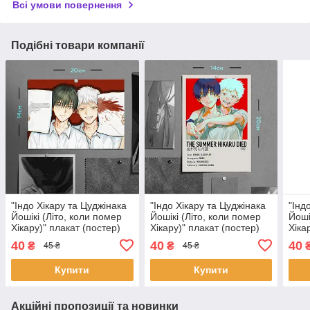
Всі умови повернення
Подібні товари компанії
"Індо Хікару та Цуджінака
"Індо Хікару та Цуджінака
"Інд
Йошікі (Літо, коли помер
Йошікі (Літо, коли помер
Йоші
Хікару)" плакат (постер)
Хікару)" плакат (постер)
Хіка
розміром А5 (20х14см)
розміром А5 (14х20см)
розм
40
40
40
₴
₴
45 ₴
45 ₴
Купити
Купити
Акційні пропозиції та новинки