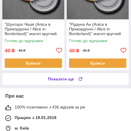
"Шунтаро Чішія (Аліса в
"Рідзуна Ан (Аліса в
Прикордонні / Alice in
Прикордонні / Alice in
Borderland)" магніт круглий
Borderland)" магніт круглий
Ø44 мм
Ø44 мм
Готово до відправки
Готово до відправки
40
40
₴
₴
45 ₴
45 ₴
Купити
Купити
Показати ще
Про нас
100% позитивних з 436 відгуків за рік
Працює з 18.01.2018
м. Київ