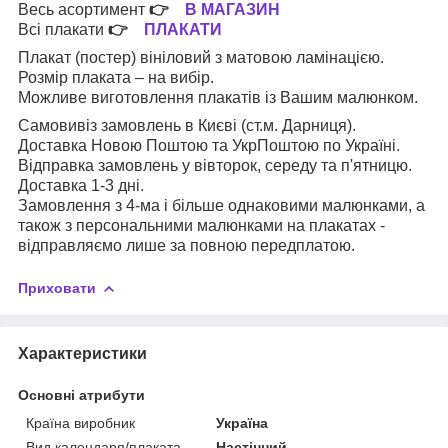
Весь асортимент
👉
В МАГАЗИН
Всі плакати
👉
ПЛАКАТИ
Плакат (постер) вініловий з матовою ламінацією.
Розмір плаката – на вибір.
Можливе виготовлення плакатів із Вашим малюнком.
Самовивіз замовлень в Києві (ст.м. Дарниця).
Доставка Новою Поштою та УкрПоштою по Україні.
Відправка замовлень у вівторок, середу та п'ятницю.
Доставка 1-3 дні.
Замовлення з 4-ма і більше однаковими малюнками, а
також з персональними малюнками на плакатах -
відправляємо лише за повною передплатою.
Приховати
Характеристики
Основні атрибути
Країна виробник
Україна
Вид календаря/плаката
Настінний