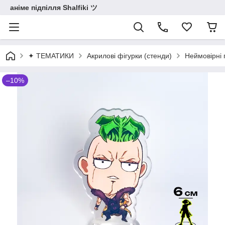
аніме підпілля Shalfiki ツ
✦ ТЕМАТИКИ
Акрилові фігурки (стенди)
Неймовірні 
–10%