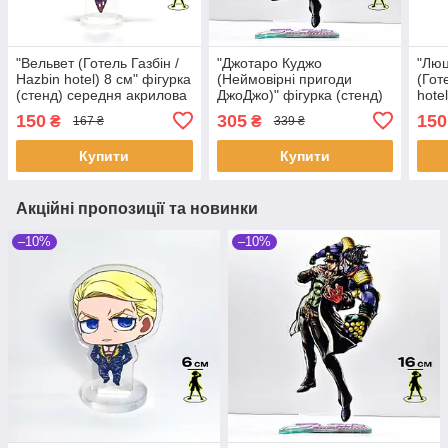
"Вельвет (Готель Газбін /
"Джотаро Куджо
"Лю
Hazbin hotel) 8 см" фігурка
(Неймовірні пригоди
(Гот
(стенд) середня акрилова
ДжоДжо)" фігурка (стенд)
hote
акрилова
(сте
150
305
150
₴
₴
167 ₴
339 ₴
Купити
Купити
Акційні пропозиції та новинки
–10%
–10%