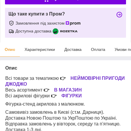
Що таке купити з Пром?
Замовлення під захистом
Доступна доставка
Опис
Характеристики
Доставка
Оплата
Умови п
Опис
Всі товари за тематикою
👉
НЕЙМОВІРНІ ПРИГОДИ
ДЖОДЖО
Весь асортимент
👉
В МАГАЗИН
Всі акрилові фігурки
👉
ФІГУРКИ
Фігурка-стенд акрилова з малюнком.
Самовивіз замовлень в Києві (ст.м. Дарниця).
Доставка Новою Поштою та УкрПоштою по Україні.
Відправка замовлень у вівторок, середу та п'ятницю.
Доставка 1-3 дні.