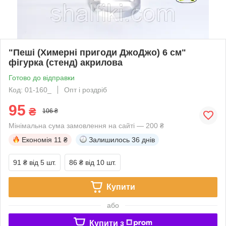
"Пеші (Химерні пригоди ДжоДжо) 6 см"
фігурка (стенд) акрилова
Готово до відправки
Код: 01-160_
Опт і роздріб
95
₴
106 ₴
Мінімальна сума замовлення на сайті — 200 ₴
Економія
11 ₴
Залишилось
36 днів
91 ₴
від 5 шт.
86 ₴
від 10 шт.
Купити
або
Купити з