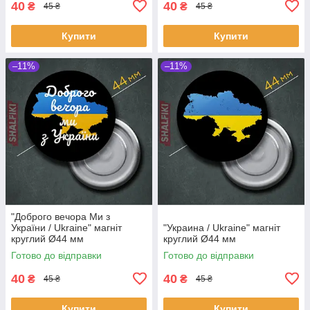
40
40
₴
₴
45 ₴
45 ₴
Купити
Купити
–11%
–11%
"Доброго вечора Ми з
України / Ukraine" магніт
"Украина / Ukraine" магніт
круглий Ø44 мм
круглий Ø44 мм
Готово до відправки
Готово до відправки
40
40
₴
₴
45 ₴
45 ₴
Купити
Купити