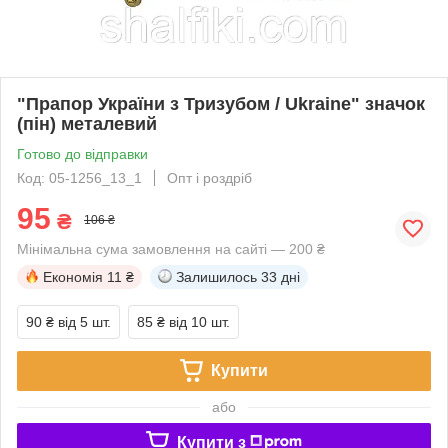
"Прапор України з Тризубом / Ukraine" значок
(пін) металевий
Готово до відправки
Код: 05-1256_13_1
Опт і роздріб
95
₴
106 ₴
Мінімальна сума замовлення на сайті — 200 ₴
Економія
11 ₴
Залишилось
33 дні
90 ₴
від 5 шт.
85 ₴
від 10 шт.
Купити
або
Купити з