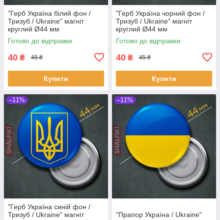
"Герб Українa білий фон /
"Герб Українa чорний фон /
Тризуб / Ukraine" магніт
Тризуб / Ukraine" магніт
круглий Ø44 мм
круглий Ø44 мм
Готово до відправки
Готово до відправки
40
40
₴
₴
45 ₴
45 ₴
Купити
Купити
–11%
–11%
"Герб Українa синій фон /
Тризуб / Ukraine" магніт
"Прапор Українa / Ukraine"