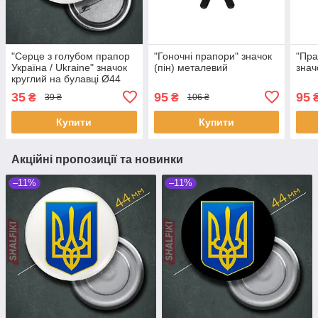
"Серце з голубом прапор
"Гоночні прапори" значок
"Пра
Україна / Ukraine" значок
(пін) металевий
знач
круглий на булавці Ø44
мм
35
95
95
₴
₴
39 ₴
106 ₴
Купити
Купити
Акційні пропозиції та новинки
–11%
–11%