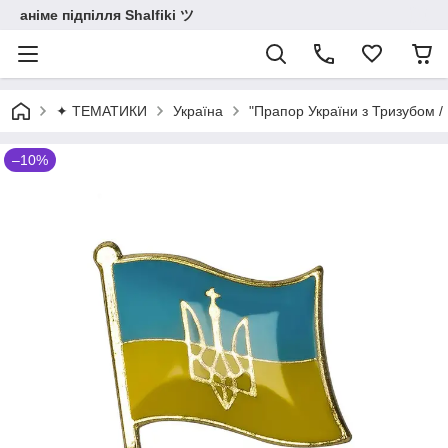
аніме підпілля Shalfiki ツ
✦ ТЕМАТИКИ
Україна
"Прапор України з Тризубом / 
–10%