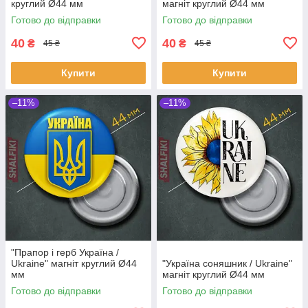
круглий Ø44 мм
магніт круглий Ø44 мм
Готово до відправки
Готово до відправки
40
40
₴
₴
45 ₴
45 ₴
Купити
Купити
–11%
–11%
"Прапор і герб Українa /
Ukraine" магніт круглий Ø44
"Україна соняшник / Ukraine"
мм
магніт круглий Ø44 мм
Готово до відправки
Готово до відправки