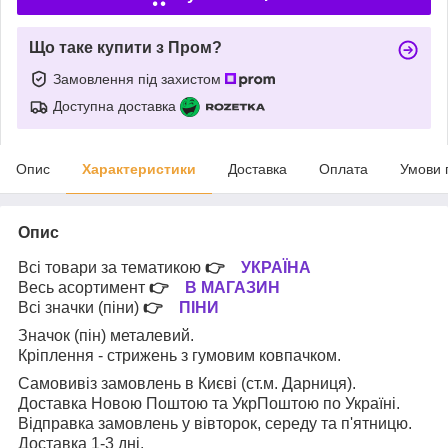
Що таке купити з Пром?
Замовлення під захистом
Доступна доставка
Опис
Характеристики
Доставка
Оплата
Умови 
Опис
Всі товари за тематикою
👉
УКРАЇНА
Весь асортимент
👉
В МАГАЗИН
Всі значки (піни)
👉
ПІНИ
Значок (пін) металевий.
Кріплення - стрижень з гумовим ковпачком.
Самовивіз замовлень в Києві (ст.м. Дарниця).
Доставка Новою Поштою та УкрПоштою по Україні.
Відправка замовлень у вівторок, середу та п'ятницю.
Доставка 1-3 дні.