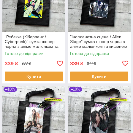
"Ребекка (Кіберпанк /
"Інопланетна сцена / Alien
Cyberpunk)" сумка шопер
Stage" сумка шопер чорна з
чорна з аніме малюнком та
аніме малюнком та кишенею
кишенею
Готово до відправки
Готово до відправки
339
339
₴
₴
377 ₴
377 ₴
Купити
Купити
–10%
–10%