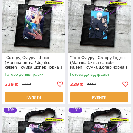
"Сатору, Сугуру і Шоко
"Гето Сугуру і Сатору Годжьо
(Магічна битва / Jujutsu
(Магічна битва / Jujutsu
kaisen)" сумка шопер чорна з
kaisen)" сумка шопер чорна з
аніме малюнком та кишенею
аніме малюнком та кишенею
Готово до відправки
Готово до відправки
339
339
₴
₴
377 ₴
377 ₴
Купити
Купити
–10%
–10%