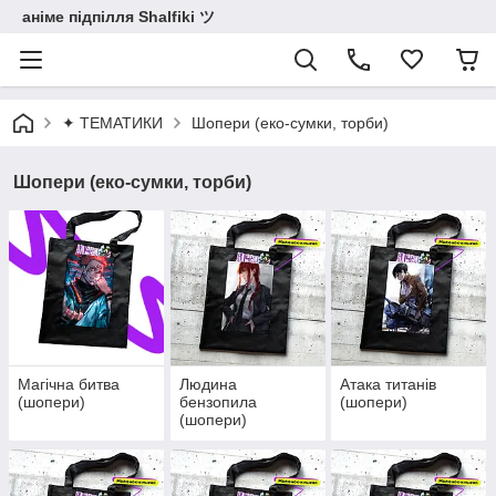
аніме підпілля Shalfiki ツ
✦ ТЕМАТИКИ
Шопери (еко-сумки, торби)
Шопери (еко-сумки, торби)
Магічна битва
Людина
Атака титанів
(шопери)
бензопила
(шопери)
(шопери)