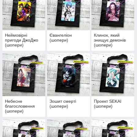
Неймовірні
Євангеліон
Клинок, який
пригоди ДжоДжо
(шопери)
знищує демонів
(шопери)
(шопери)
Небесне
Зошит смерті
Проект SEKAI
благословення
(шопери)
(шопери)
(шопери)