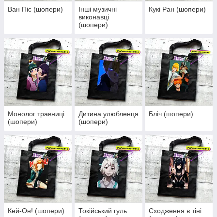
Ван Піс (шопери)
Інші музичні
Кукі Ран (шопери)
виконавці
(шопери)
Монолог травниці
Дитина улюбленця
Бліч (шопери)
(шопери)
(шопери)
Кей-Он! (шопери)
Токійський гуль
Сходження в тіні