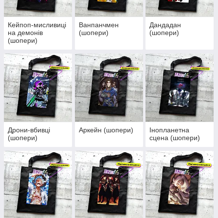
Кейпоп-мисливиці
Ванпанчмен
Дандадан
на демонів
(шопери)
(шопери)
(шопери)
Дрони-вбивці
Аркейн (шопери)
Інопланетна
(шопери)
сцена (шопери)