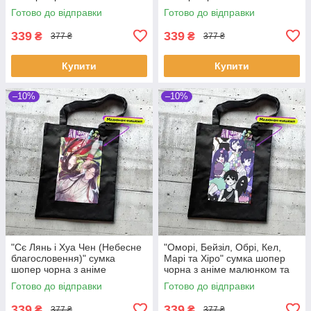
малюнком та кишенею
малюнком та кишенею
Готово до відправки
Готово до відправки
339
339
₴
₴
377 ₴
377 ₴
Купити
Купити
–10%
–10%
"Сє Лянь і Хуа Чен (Небесне
"Оморі, Бейзіл, Обрі, Кел,
благословення)" сумка
Марі та Хіро" сумка шопер
шопер чорна з аніме
чорна з аніме малюнком та
малюнком та кишенею
кишенею
Готово до відправки
Готово до відправки
339
339
₴
₴
377 ₴
377 ₴