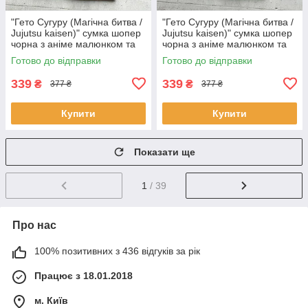
"Гето Сугуру (Магічна битва /
"Гето Сугуру (Магічна битва /
Jujutsu kaisen)" сумка шопер
Jujutsu kaisen)" сумка шопер
чорна з аніме малюнком та
чорна з аніме малюнком та
кишенею
кишенею
Готово до відправки
Готово до відправки
339
339
₴
₴
377 ₴
377 ₴
Купити
Купити
Показати ще
1
/ 39
Про нас
100% позитивних з 436 відгуків за рік
Працює з 18.01.2018
м. Київ