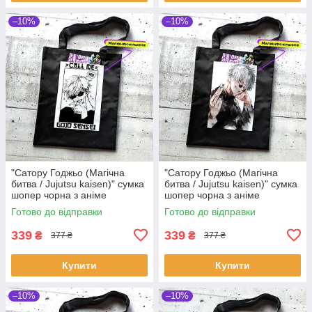
–10%
–10%
"Сатору Годжьо (Магічна
"Сатору Годжьо (Магічна
битва / Jujutsu kaisen)" сумка
битва / Jujutsu kaisen)" сумка
шопер чорна з аніме
шопер чорна з аніме
малюнком та кишенею
малюнком та кишенею
Готово до відправки
Готово до відправки
339
339
₴
₴
377 ₴
377 ₴
Купити
Купити
–10%
–10%