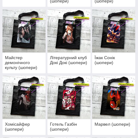
(шопери)
(шопери)
Майстер
Літературний клуб
Їжак Сонік
демонічного
Докі Докі (шопери)
(шопери)
культу (шопери)
Хомісайфер
Готель Газбін
Марвел (шопери)
(шопери)
(шопери)