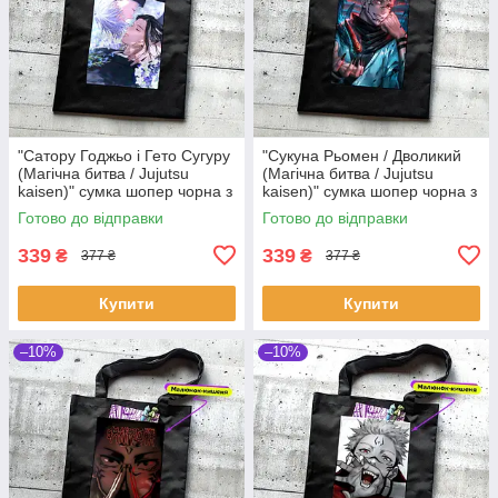
"Сатору Годжьо і Гето Сугуру
"Сукуна Рьомен / Дволикий
(Магічна битва / Jujutsu
(Магічна битва / Jujutsu
kaisen)" сумка шопер чорна з
kaisen)" сумка шопер чорна з
аніме малюнком та кишенею
аніме малюнком та кишенею
Готово до відправки
Готово до відправки
339
339
₴
₴
377 ₴
377 ₴
Купити
Купити
–10%
–10%