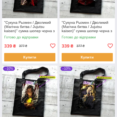
"Сукуна Рьомен / Дволикий
"Сукуна Рьомен / Дволикий
(Магічна битва / Jujutsu
(Магічна битва / Jujutsu
kaisen)" сумка шопер чорна з
kaisen)" сумка шопер чорна з
аніме малюнком та кишенею
аніме малюнком та кишенею
Готово до відправки
Готово до відправки
339
339
₴
₴
377 ₴
377 ₴
Купити
Купити
–10%
–10%