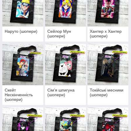
Наруто (шопери)
Сейлор Мун
Хантер х Хантер
(шопери)
(шопери)
Скейт
Сім'я шпигуна
Токійські месники
Нескінченність
(шопери)
(шопери)
(шопери)