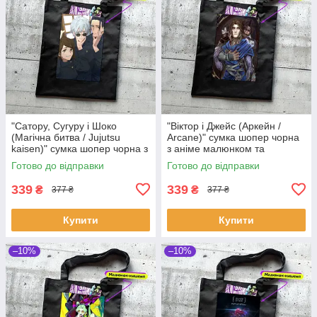
"Сатору, Сугуру і Шоко
"Віктор і Джейс (Аркейн /
(Магічна битва / Jujutsu
Arcane)" сумка шопер чорна
kaisen)" сумка шопер чорна з
з аніме малюнком та
аніме малюнком та кишенею
кишенею
Готово до відправки
Готово до відправки
339
339
₴
₴
377 ₴
377 ₴
Купити
Купити
–10%
–10%