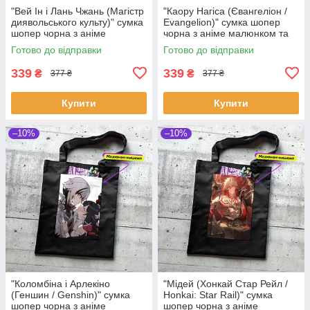
"Вей Ін і Лань Чжань (Магістр
"Каору Нагіса (Євангеліон /
диявольського культу)" сумка
Evangelion)" сумка шопер
шопер чорна з аніме
чорна з аніме малюнком та
малюнком та кишенею
кишенею
Готово до відправки
Готово до відправки
339
339
₴
₴
377 ₴
377 ₴
Купити
Купити
–10%
–10%
"Коломбіна і Арлекіно
"Мідей (Хонкай Стар Рейл /
(Геншин / Genshin)" сумка
Honkai: Star Rail)" сумка
шопер чорна з аніме
шопер чорна з аніме