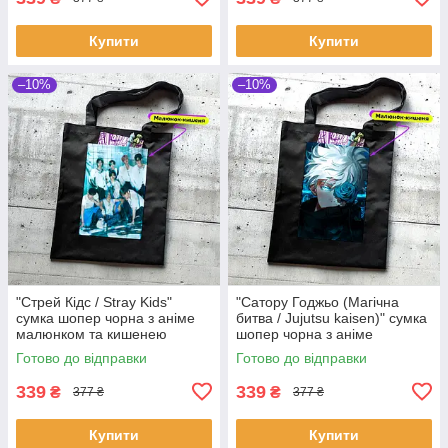
Купити
Купити
–10%
–10%
"Стрей Кідс / Stray Kids"
"Сатору Годжьо (Магічна
сумка шопер чорна з аніме
битва / Jujutsu kaisen)" сумка
малюнком та кишенею
шопер чорна з аніме
малюнком та кишенею
Готово до відправки
Готово до відправки
339
339
₴
₴
377 ₴
377 ₴
Купити
Купити