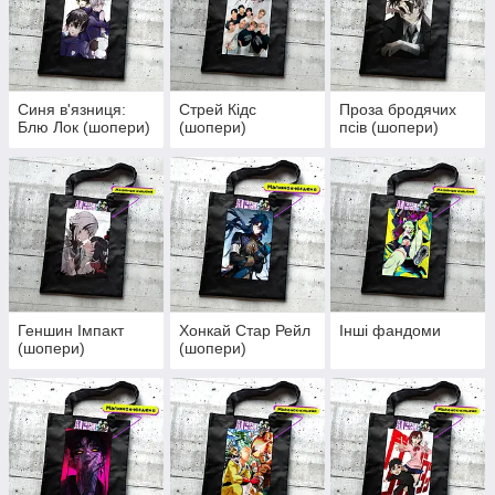
Синя в'язниця:
Стрей Кідс
Проза бродячих
Блю Лок (шопери)
(шопери)
псів (шопери)
Геншин Імпакт
Хонкай Стар Рейл
Інші фандоми
(шопери)
(шопери)