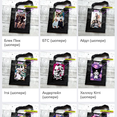
Блек Пінк
БТС (шопери)
Айдл (шопери)
(шопери)
Ітзі (шопери)
Андертейл
Хеллоу Кітті
(шопери)
(шопери)