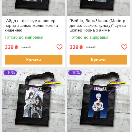
"Айдл / I-dle" сумка шопер
"Вей Ін, Лань Чжань (Магістр
чорна з аніме малюнком та
диявольського культу)" сумка
кишенею
шопер чорна з аніме
малюнком та кишенею
Готово до відправки
Готово до відправки
339
339
₴
₴
377 ₴
377 ₴
Купити
Купити
–10%
–10%