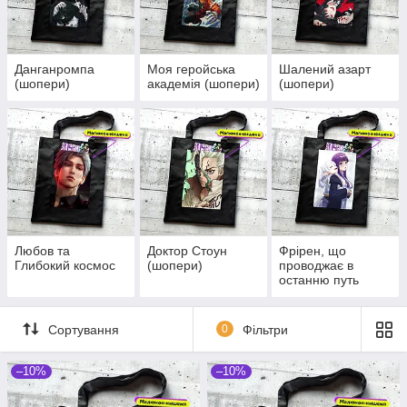
Данганромпа
Моя геройська
Шалений азарт
(шопери)
академія (шопери)
(шопери)
Любов та
Доктор Стоун
Фрірен, що
Глибокий космос
(шопери)
проводжає в
останню путь
(шопери)
Сортування
0
Фільтри
–10%
–10%