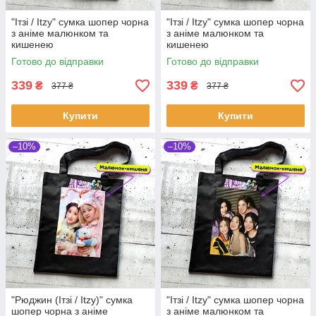
"Ітзі / Itzy" сумка шопер чорна
"Ітзі / Itzy" сумка шопер чорна
з аніме малюнком та
з аніме малюнком та
кишенею
кишенею
Готово до відправки
Готово до відправки
339
339
₴
₴
377 ₴
377 ₴
Купити
Купити
–10%
–10%
"Рюджин (Ітзі / Itzy)" сумка
"Ітзі / Itzy" сумка шопер чорна
шопер чорна з аніме
з аніме малюнком та