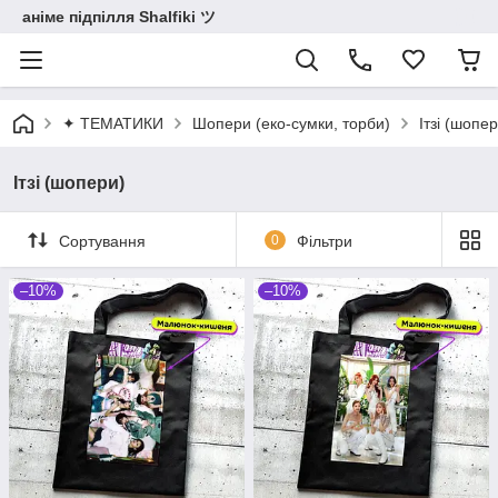
аніме підпілля Shalfiki ツ
✦ ТЕМАТИКИ
Шопери (еко-сумки, торби)
Ітзі (шопе
Ітзі (шопери)
Сортування
0
Фільтри
–10%
–10%