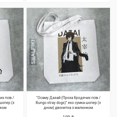
х псів /
"Осаму Дазай (Проза бродячих псів /
 шопер (з
Bungo stray dogs)" еко сумка шопер (з
нком
дном) двонитка з малюнком