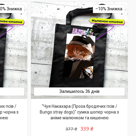
10%
–10%
Залишилось 36 днів
х псів /
"Чуя Накахара (Проза бродячих псів /
р чорна з
Bungo stray dogs)" сумка шопер чорна з
енею
аніме малюнком та кишенею
339 ₴
377 ₴