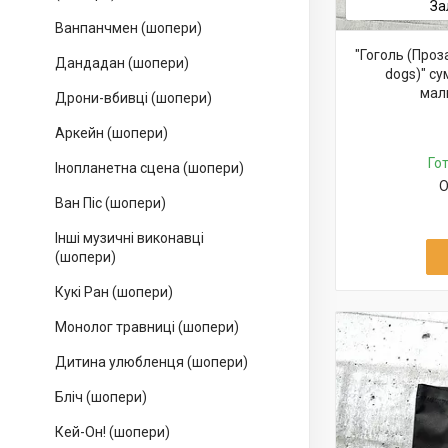
За
Ванпанчмен (шопери)
"Гоголь (Проз
Дандадан (шопери)
dogs)" су
мал
Дрони-вбивці (шопери)
Аркейн (шопери)
Го
Інопланетна сцена (шопери)
О
Ван Піс (шопери)
Інші музичні виконавці
(шопери)
Кукі Ран (шопери)
Монолог травниці (шопери)
Дитина улюбленця (шопери)
Бліч (шопери)
Кей-Он! (шопери)