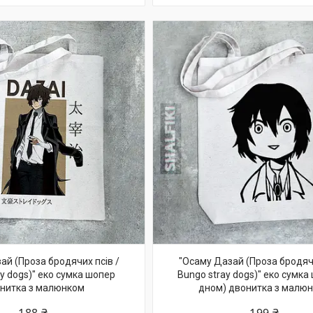
ай (Проза бродячих псів /
"Осаму Дазай (Проза бродячи
y dogs)" еко сумка шопер
Bungo stray dogs)" еко сумка
нитка з малюнком
дном) двонитка з малю