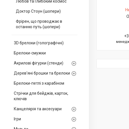
Любов та Глибокий космос
Н
Доктор Стоун (шопери)
О
Фрірен, що проводжає в
останню путь (шопери)
+3
менедж
3D брелоки (голографічні)
Брелоки-смужки
Акрилові фігурки (стенди)
Дерев'яні брошки та брелоки
Брелоки-петлі з карабіном
Стрічки для бейджів, карток,
ключів
Канцелярія та аксесуари
Ігри