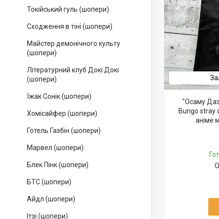
Токійський гуль (шопери)
Сходження в тіні (шопери)
Майстер демонічного культу
(шопери)
Літературний клуб Докі Докі
За
(шопери)
Їжак Сонік (шопери)
"Осаму Даз
Bungo stray 
Хомісайфер (шопери)
аніме 
Готель Газбін (шопери)
Марвел (шопери)
Го
Блек Пінк (шопери)
О
БТС (шопери)
Айдл (шопери)
Ітзі (шопери)