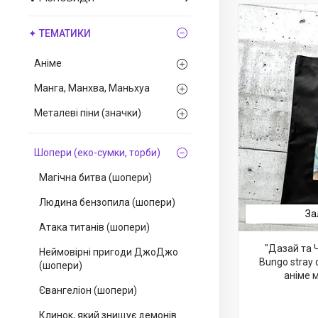
✦ ТЕМАТИКИ
Аніме
Манга, Манхва, Маньхуа
Металеві піни (значки)
Шопери (еко-сумки, торби)
Магічна битва (шопери)
Людина бензопила (шопери)
За
Атака титанів (шопери)
"Дазай та Ч
Неймовірні пригоди ДжоДжо
Bungo stray 
(шопери)
аніме 
Євангеліон (шопери)
Клинок, який знищує демонів