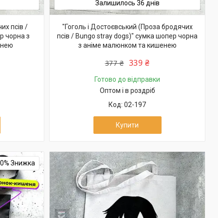
Залишилось 36 днів
их псів /
"Гоголь і Достоєвський (Проза бродячих
р чорна з
псів / Bungo stray dogs)" сумка шопер чорна
енею
з аніме малюнком та кишенею
339 ₴
377 ₴
Готово до відправки
Оптом і в роздріб
02-197
Купити
10%