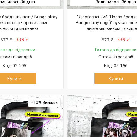
лишилось 36 днів
Залишилось 36 днів
а бродячих псів / Bungo stray
"Достоєвський (Проза бродяч
мка шопер чорна з аніме
Bungo stray dogs)" сумка шопе
юнком та кишенею
аніме малюнком та киш
339 ₴
339 ₴
377 ₴
377 ₴
тово до відправки
Готово до відправки
птом і в роздріб
Оптом і в роздріб
02-195
02-196
Купити
Купити
–10%
–