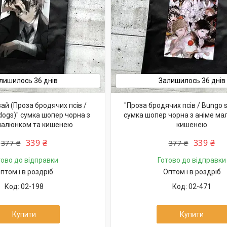
лишилось 36 днів
Залишилось 36 днів
ай (Проза бродячих псів /
"Проза бродячих псів / Bungo s
dogs)" сумка шопер чорна з
сумка шопер чорна з аніме ма
малюнком та кишенею
кишенею
339 ₴
339 ₴
377 ₴
377 ₴
тово до відправки
Готово до відправки
птом і в роздріб
Оптом і в роздріб
02-198
02-471
Купити
Купити