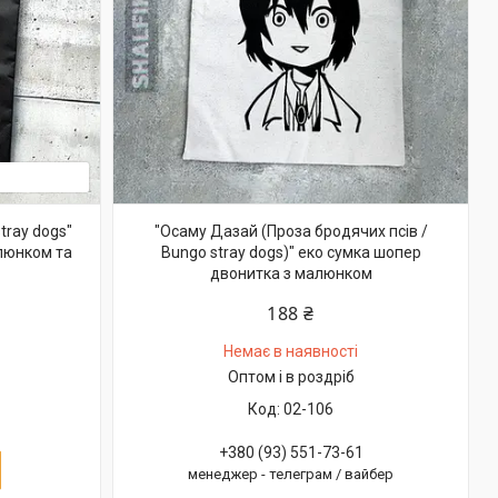
tray dogs"
"Осаму Дазай (Проза бродячих псів /
люнком та
Bungo stray dogs)" еко сумка шопер
двонитка з малюнком
188 ₴
Немає в наявності
Оптом і в роздріб
02-106
+380 (93) 551-73-61
менеджер - телеграм / вайбер