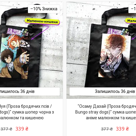
–10%
–
лишилось 36 днів
Залишилось 36 днів
уя (Проза бродячих псів /
"Осаму Дазай (Проза бродячи
dogs)" сумка шопер чорна з
Bungo stray dogs)" сумка шопе
малюнком та кишенею
аніме малюнком та киш
339 ₴
339 ₴
377 ₴
377 ₴