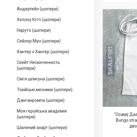
Андертейл (шопери)
Хеллоу Кітті (шопери)
Наруто (шопери)
Сейлор Мун (шопери)
Хантер х Хантер (шопери)
Скейт Нескінченність
(шопери)
Сім'я шпигуна (шопери)
Токійські месники (шопери)
Данганромпа (шопери)
Моя геройська академія
"Осаму Даз
(шопери)
Bungo stra
дво
Шалений азарт (шопери)