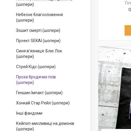
Го
(шопери)
О
Небесне благословення
(шопери)
Зошит смерті (шопери)
Проект SEKAI (шопери)
Синя в'язниця: Блю Лок
(шопери)
Стрей Кідс (шопери)
Проза бродячих псів
(шопери)
Геншин Імпакт (шопери)
Хонкай Стар Рейл (шопери)
Інші фандоми
Кейпоп-мисливиці на демонів
(шопери)