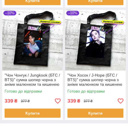
Купити
Купити
–10%
–10%
"Чон Чонгук / Jungkook (БТС /
"Чон Хосок / J-Hope (БТС /
BTS)" сумка шопер чорна з
BTS)" сумка шопер чорна з
аніме малюнком та кишенею
аніме малюнком та кишенею
Готово до відправки
Готово до відправки
339
339
₴
₴
377 ₴
377 ₴
Купити
Купити