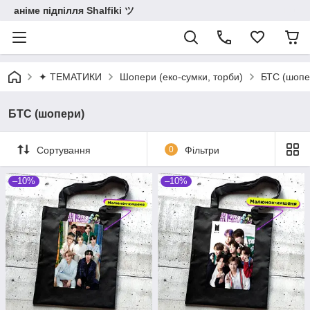
аніме підпілля Shalfiki ツ
✦ ТЕМАТИКИ
Шопери (еко-сумки, торби)
БТС (шопе
БТС (шопери)
Сортування
0
Фільтри
–10%
–10%