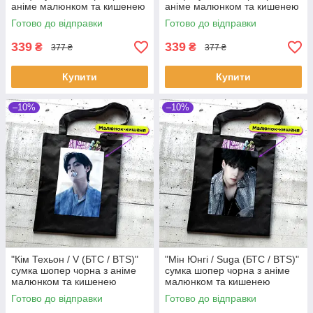
аніме малюнком та кишенею
аніме малюнком та кишенею
Готово до відправки
Готово до відправки
339
339
₴
₴
377 ₴
377 ₴
Купити
Купити
–10%
–10%
"Кім Техьон / V (БТС / BTS)"
"Мін Юнгі / Suga (БТС / BTS)"
сумка шопер чорна з аніме
сумка шопер чорна з аніме
малюнком та кишенею
малюнком та кишенею
Готово до відправки
Готово до відправки