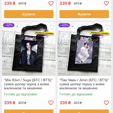
339
339
₴
₴
377 ₴
377 ₴
Купити
Купити
–10%
–10%
"Мін Юнгі / Suga (БТС / BTS)"
"Пак Чімін / Jimin (БТС / BTS)"
сумка шопер чорна з аніме
сумка шопер чорна з аніме
малюнком та кишенею
малюнком та кишенею
Готово до відправки
Готово до відправки
339
339
₴
₴
377 ₴
377 ₴