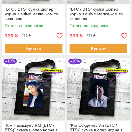
"БТС / BTS" сумка шопер
"БТС / BTS" сумка шопер
чорна з аніме малюнком та
чорна з аніме малюнком та
кишенею
кишенею
Готово до відправки
Готово до відправки
339
339
₴
₴
377 ₴
377 ₴
Купити
Купити
–10%
–10%
"Кім Намджун / RM (БТС /
"Кім Сокджин / Jin (БТС /
BTS)" сумка шопер чорна з
BTS)" сумка шопер чорна з