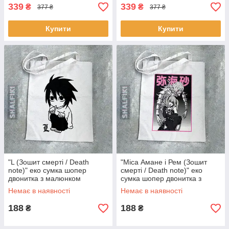
339
339
₴
₴
377 ₴
377 ₴
Купити
Купити
"L (Зошит смерті / Death
"Міса Амане і Рем (Зошит
note)" еко сумка шопер
смерті / Death note)" еко
двонитка з малюнком
сумка шопер двонитка з
малюнком
Немає в наявності
Немає в наявності
188
188
₴
₴