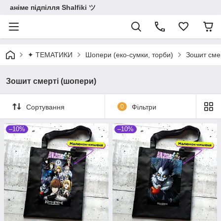
аніме підпілля Shalfiki ツ
✦ ТЕМАТИКИ
Шопери (еко-сумки, торби)
Зошит сме
Зошит смерті (шопери)
Сортування
0
Фільтри
–10%
–10%