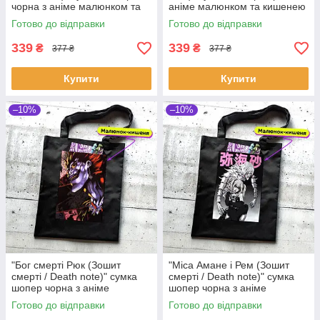
чорна з аніме малюнком та
аніме малюнком та кишенею
кишенею
Готово до відправки
Готово до відправки
339
339
₴
₴
377 ₴
377 ₴
Купити
Купити
–10%
–10%
"Бог смерті Рюк (Зошит
"Міса Амане і Рем (Зошит
смерті / Death note)" сумка
смерті / Death note)" сумка
шопер чорна з аніме
шопер чорна з аніме
малюнком та кишенею
малюнком та кишенею
Готово до відправки
Готово до відправки