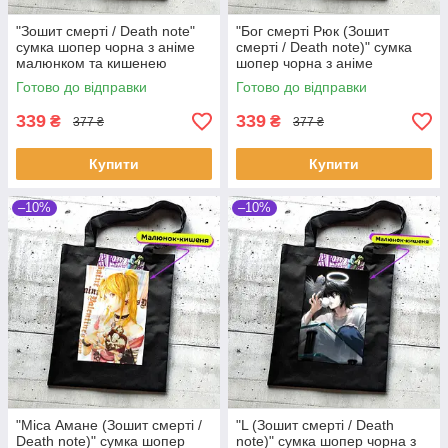
"Зошит смерті / Death note"
"Бог смерті Рюк (Зошит
сумка шопер чорна з аніме
смерті / Death note)" сумка
малюнком та кишенею
шопер чорна з аніме
малюнком та кишенею
Готово до відправки
Готово до відправки
339
339
₴
₴
377 ₴
377 ₴
Купити
Купити
–10%
–10%
"Міса Амане (Зошит смерті /
"L (Зошит смерті / Death
Death note)" сумка шопер
note)" сумка шопер чорна з