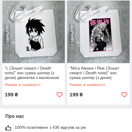
"L (Зошит смерті / Death
"Міса Амане і Рем (Зошит
note)" еко сумка шопер (з
смерті / Death note)" еко
дном) двонитка з малюнком
сумка шопер (з дном)
двонитка з малюнком
Немає в наявності
Немає в наявності
199
199
₴
₴
Про нас
100% позитивних з 436 відгуків за рік