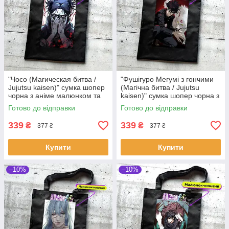
"Чосо (Магическая битва /
"Фушігуро Мегумі з гончими
Jujutsu kaisen)" сумка шопер
(Магічна битва / Jujutsu
чорна з аніме малюнком та
kaisen)" сумка шопер чорна з
кишенею
аніме малюнком та кишенею
Готово до відправки
Готово до відправки
339
339
₴
₴
377 ₴
377 ₴
Купити
Купити
–10%
–10%