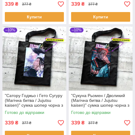
339
339
₴
₴
377 ₴
377 ₴
Купити
Купити
–10%
–10%
"Сатору Годжьо і Гето Сугуру
"Сукуна Рьомен / Дволикий
(Магічна битва / Jujutsu
(Магічна битва / Jujutsu
kaisen)" сумка шопер чорна з
kaisen)" сумка шопер чорна з
аніме малюнком та кишенею
аніме малюнком та кишенею
Готово до відправки
Готово до відправки
339
339
₴
₴
377 ₴
377 ₴