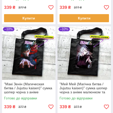
339
339
₴
₴
377 ₴
377 ₴
Купити
Купити
–10%
–10%
"Макі Зенін (Магическая
"Мей Мей (Магічна битва /
битва / Jujutsu kaisen)" сумка
Jujutsu kaisen)" сумка шопер
шопер чорна з аніме
чорна з аніме малюнком та
малюнком та кишенею
кишенею
Готово до відправки
Готово до відправки
339
339
₴
₴
377 ₴
377 ₴