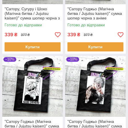
"Сатору, Сугуру і Шоко
"Сатору Годжьо (Магічна
(Магічна битва / Jujutsu
битва / Jujutsu kaisen)" сумка
kaisen)" сумка шопер чорна з
шопер чорна з аніме
аніме малюнком та кишенею
малюнком та кишенею
Готово до відправки
Готово до відправки
339
339
₴
₴
377 ₴
377 ₴
Купити
Купити
–10%
–10%
"Сатору Годжьо (Магічна
"Сатору Годжьо (Магічна
битва / Jujutsu kaisen)" сумка
битва / Jujutsu kaisen)" сумка