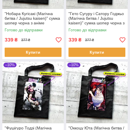
"Нобара Кугісакі (Магічна
"Гето Сугуру і Сатору Годжьо
битва / Jujutsu kaisen)" сумка
(Магічна битва / Jujutsu
шопер чорна з аніме
kaisen)" сумка шопер чорна з
малюнком та кишенею
аніме малюнком та кишенею
Готово до відправки
Готово до відправки
339
339
₴
₴
377 ₴
377 ₴
Купити
Купити
–10%
–10%
"Фушігуро Тодзі (Магічна
"Оккоцу Юта (Магічна битва /