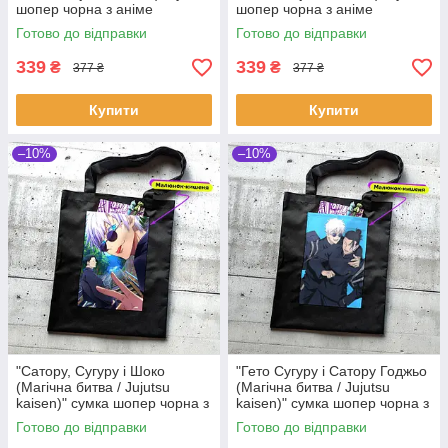
шопер чорна з аніме
шопер чорна з аніме
малюнком та кишенею
малюнком та кишенею
Готово до відправки
Готово до відправки
339
339
₴
₴
377 ₴
377 ₴
Купити
Купити
–10%
–10%
"Сатору, Сугуру і Шоко
"Гето Сугуру і Сатору Годжьо
(Магічна битва / Jujutsu
(Магічна битва / Jujutsu
kaisen)" сумка шопер чорна з
kaisen)" сумка шопер чорна з
аніме малюнком та кишенею
аніме малюнком та кишенею
Готово до відправки
Готово до відправки