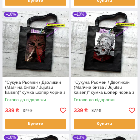
Купити
Купити
–10%
–10%
"Сукуна Рьомен / Дволикий
"Сукуна Рьомен / Дволикий
(Магічна битва / Jujutsu
(Магічна битва / Jujutsu
kaisen)" сумка шопер чорна з
kaisen)" сумка шопер чорна з
аніме малюнком та кишенею
аніме малюнком та кишенею
Готово до відправки
Готово до відправки
339
339
₴
₴
377 ₴
377 ₴
Купити
Купити
–10%
–10%