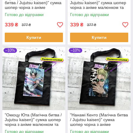
битва / Jujutsu kaisen)" сумка
Jujutsu kaisen)" сумка шопер
шопер чорна з аніме
чорна з аніме малюнком та
малюнком та кишенею
кишенею
Готово до відправки
Готово до відправки
339
339
₴
₴
377 ₴
377 ₴
Купити
Купити
–10%
–10%
"Оккоцу Юта (Магічна битва /
"Нанамі Кенто (Магічна битва
Jujutsu kaisen)" сумка шопер
/ Jujutsu kaisen)" сумка
чорна з аніме малюнком та
шопер чорна з аніме
кишенею
малюнком та кишенею
Готово до відправки
Готово до відправки