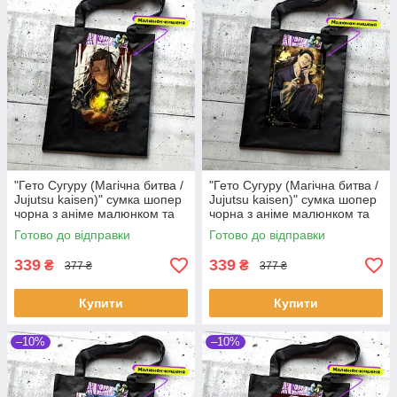
"Гето Сугуру (Магічна битва /
"Гето Сугуру (Магічна битва /
Jujutsu kaisen)" сумка шопер
Jujutsu kaisen)" сумка шопер
чорна з аніме малюнком та
чорна з аніме малюнком та
кишенею
кишенею
Готово до відправки
Готово до відправки
339
339
₴
₴
377 ₴
377 ₴
Купити
Купити
–10%
–10%