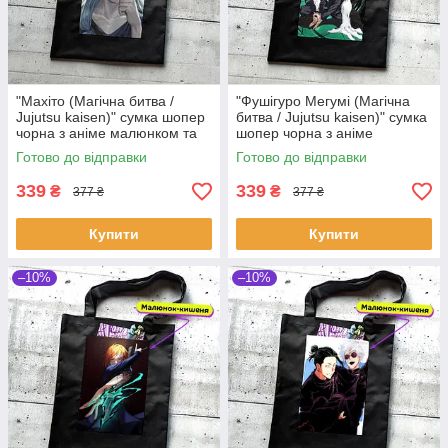
"Махіто (Магічна битва /
"Фушігуро Мегумі (Магічна
Jujutsu kaisen)" сумка шопер
битва / Jujutsu kaisen)" сумка
чорна з аніме малюнком та
шопер чорна з аніме
кишенею
малюнком та кишенею
Готово до відправки
Готово до відправки
339
339
₴
₴
377 ₴
377 ₴
Купити
Купити
–10%
–10%