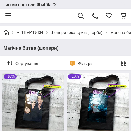
аніме підпілля Shalfiki ツ
✦ ТЕМАТИКИ
Шопери (еко-сумки, торби)
Магічна б
Магічна битва (шопери)
Сортування
0
Фільтри
–10%
–10%