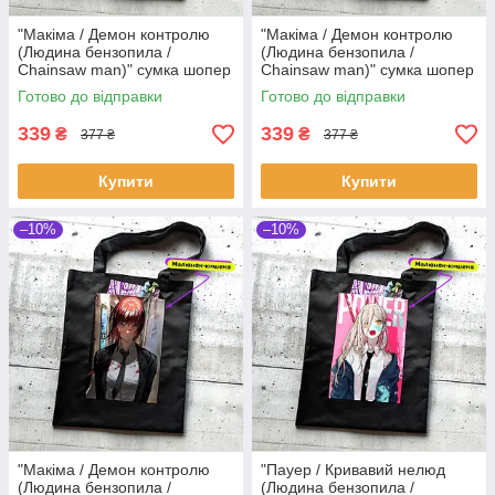
"Макіма / Демон контролю
"Макіма / Демон контролю
(Людина бензопила /
(Людина бензопила /
Chainsaw man)" сумка шопер
Chainsaw man)" сумка шопер
чорна з аніме малюнком та
чорна з аніме малюнком та
Готово до відправки
Готово до відправки
кишенею
кишенею
339
339
₴
₴
377 ₴
377 ₴
Купити
Купити
–10%
–10%
"Макіма / Демон контролю
"Пауер / Кривавий нелюд
(Людина бензопила /
(Людина бензопила /