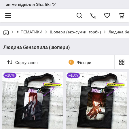
аніме підпілля Shalfiki ツ
✦ ТЕМАТИКИ
Шопери (еко-сумки, торби)
Людина бе
Людина бензопила (шопери)
Сортування
0
Фільтри
–10%
–10%