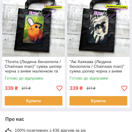
"Почіта (Людина бензопила /
"Акі Хаякава (Людина
Chainsaw man)" сумка шопер
бензопила / Chainsaw man)"
чорна з аніме малюнком та
сумка шопер чорна з аніме
кишенею
малюнком та кишенею
Готово до відправки
Готово до відправки
339
339
₴
₴
377 ₴
377 ₴
Купити
Купити
Про нас
100% позитивних з 436 відгуків за рік