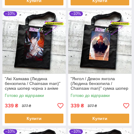
Купити
Купити
–10%
–10%
"Акі Хаякава (Людина
"Янгол / Демон янгола
бензопила / Chainsaw man)"
(Людина бензопила /
сумка шопер чорна з аніме
Chainsaw man)" сумка шопер
малюнком та кишенею
чорна з аніме малюнком та
Готово до відправки
Готово до відправки
кишенею
339
339
₴
₴
377 ₴
377 ₴
Купити
Купити
–10%
–10%