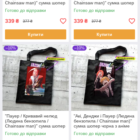
Chainsaw man)" сумка шопер
Chainsaw man)" сумка шопер
чорна з аніме малюнком та
чорна з аніме малюнком та
Готово до відправки
Готово до відправки
кишенею
кишенею
339
339
₴
₴
377 ₴
377 ₴
Купити
Купити
–10%
–10%
"Пауер / Кривавий нелюд
"Акі, Денджи і Пауер (Людина
(Людина бензопила /
бензопила / Chainsaw man)"
Chainsaw man)" сумка шопер
сумка шопер чорна з аніме
чорна з аніме малюнком та
малюнком та кишенею
Готово до відправки
Готово до відправки
кишенею