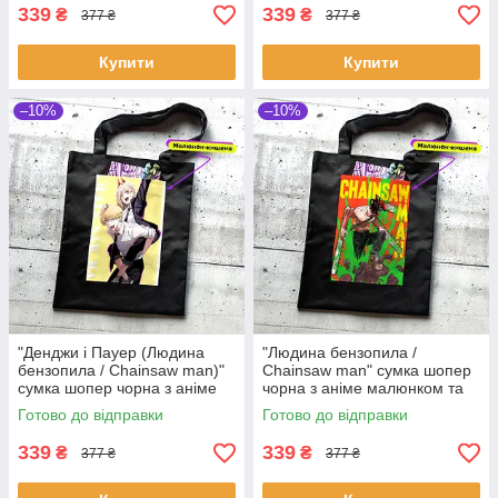
339
339
₴
₴
377 ₴
377 ₴
Купити
Купити
–10%
–10%
"Денджи і Пауер (Людина
"Людина бензопила /
бензопила / Chainsaw man)"
Chainsaw man" сумка шопер
сумка шопер чорна з аніме
чорна з аніме малюнком та
малюнком та кишенею
кишенею
Готово до відправки
Готово до відправки
339
339
₴
₴
377 ₴
377 ₴