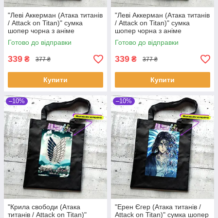
"Леві Аккерман (Атака титанів
"Леві Аккерман (Атака титанів
/ Attack on Titan)" сумка
/ Attack on Titan)" сумка
шопер чорна з аніме
шопер чорна з аніме
малюнком та кишенею
малюнком та кишенею
Готово до відправки
Готово до відправки
339
339
₴
₴
377 ₴
377 ₴
Купити
Купити
–10%
–10%
"Крила свободи (Атака
"Ерен Єгер (Атака титанів /
титанів / Attack on Titan)"
Attack on Titan)" сумка шопер