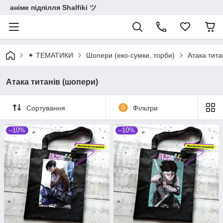
аніме підпілля Shalfiki ツ
✦ ТЕМАТИКИ
Шопери (еко-сумки, торби)
Атака тита
Атака титанів (шопери)
Сортування
0
Фільтри
–10%
–10%