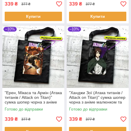
339
339
₴
₴
377 ₴
377 ₴
Купити
Купити
–10%
–10%
"Ерен, Мікаса та Армін (Атака
"Ханджи Зої (Атака титанів /
титанів / Attack on Titan)"
Attack on Titan)" сумка шопер
сумка шопер чорна з аніме
чорна з аніме малюнком та
малюнком та кишенею
кишенею
Готово до відправки
Готово до відправки
339
339
₴
₴
377 ₴
377 ₴