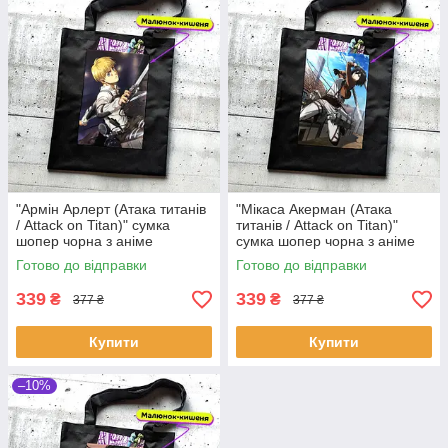
"Армін Арлерт (Атака титанів
"Мікаса Акерман (Атака
/ Attack on Titan)" сумка
титанів / Attack on Titan)"
шопер чорна з аніме
сумка шопер чорна з аніме
малюнком та кишенею
малюнком та кишенею
Готово до відправки
Готово до відправки
339
339
₴
₴
377 ₴
377 ₴
Купити
Купити
–10%