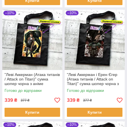
Купити
Купити
–10%
–10%
"Леві Аккерман (Атака титанів
"Леві Аккерман і Ерен Єгер
/ Attack on Titan)" сумка
(Атака титанів / Attack on
шопер чорна з аніме
Titan)" сумка шопер чорна з
малюнком та кишенею
аніме малюнком та кишенею
Готово до відправки
Готово до відправки
339
339
₴
₴
377 ₴
377 ₴
Купити
Купити
–10%
–10%