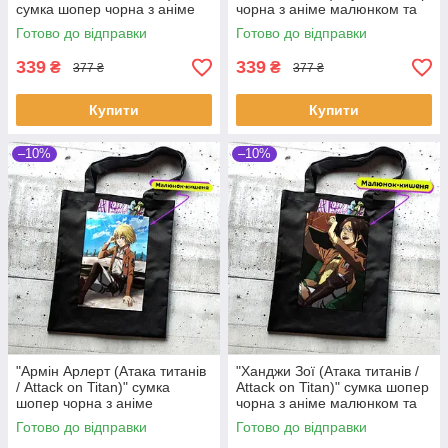
сумка шопер чорна з аніме
чорна з аніме малюнком та
малюнком та кишенею
кишенею
Готово до відправки
Готово до відправки
339
339
₴
₴
377 ₴
377 ₴
Купити
Купити
–10%
–10%
"Армін Арлерт (Атака титанів
"Ханджи Зої (Атака титанів /
/ Attack on Titan)" сумка
Attack on Titan)" сумка шопер
шопер чорна з аніме
чорна з аніме малюнком та
малюнком та кишенею
кишенею
Готово до відправки
Готово до відправки