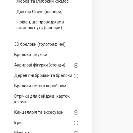
Любов та Глибокий космос
Доктор Стоун (шопери)
Фрірен, що проводжає в
останню путь (шопери)
3D брелоки (голографічні)
Брелоки-смужки
Акрилові фігурки (стенди)
Дерев'яні брошки та брелоки
Брелоки-петлі з карабіном
Стрічки для бейджів, карток,
ключів
Канцелярія та аксесуари
Ігри