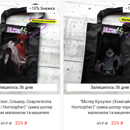
–10%
–
лишилось 36 днів
Залишилось 36 днів
лінг, Сільвер, Скарлетелла
"Містер Кроулінг (Хомісай
/ Homicipher)" сумка шопер
Homicipher)" сумка шопер чорн
іме малюнком та кишенею
малюнком та кишене
339 ₴
339 ₴
377 ₴
377 ₴