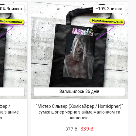
10%
–10%
Залишилось 36 днів
фер /
"Містер Сільвер (Хомісайфер / Homicipher)"
а з аніме
сумка шопер чорна з аніме малюнком та
ю
кишенею
339 ₴
377 ₴