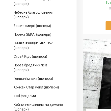
Го
(шопери)
О
Небесне благословення
(шопери)
Зошит смерті (шопери)
Проект SEKAI (шопери)
Синя в'язниця: Блю Лок
(шопери)
Стрей Кідс (шопери)
Проза бродячих псів
(шопери)
Геншин Імпакт (шопери)
Хонкай Стар Рейл (шопери)
Інші фандоми
Кейпоп-мисливиці на демонів
(шопери)