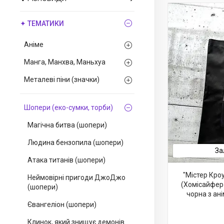
✦ ТЕМАТИКИ
Аніме
Манга, Манхва, Маньхуа
Металеві піни (значки)
Шопери (еко-сумки, торби)
Магічна битва (шопери)
Людина бензопила (шопери)
За
Атака титанів (шопери)
"Містер Кроу
Неймовірні пригоди ДжоДжо
(Хомісайфер 
(шопери)
чорна з ан
Євангеліон (шопери)
Клинок, який знищує демонів