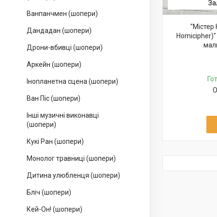
За
Ванпанчмен (шопери)
"Містер 
Дандадан (шопери)
Homicipher)"
мал
Дрони-вбивці (шопери)
Аркейн (шопери)
Го
Інопланетна сцена (шопери)
О
Ван Піс (шопери)
Інші музичні виконавці
(шопери)
Кукі Ран (шопери)
Монолог травниці (шопери)
Дитина улюбленця (шопери)
Бліч (шопери)
Кей-Он! (шопери)