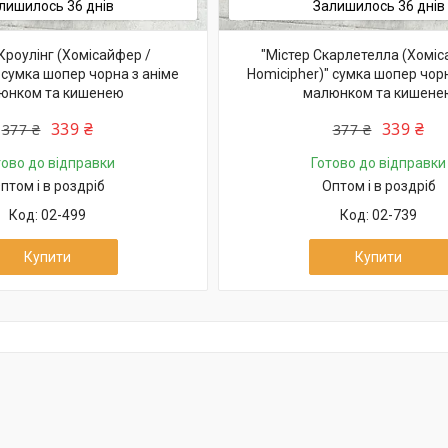
лишилось 36 днів
Залишилось 36 днів
Кроулінг (Хомісайфер /
"Містер Скарлетелла (Хоміс
 сумка шопер чорна з аніме
Homicipher)" сумка шопер чорн
юнком та кишенею
малюнком та кишене
339 ₴
339 ₴
377 ₴
377 ₴
тово до відправки
Готово до відправки
птом і в роздріб
Оптом і в роздріб
02-499
02-739
Купити
Купити