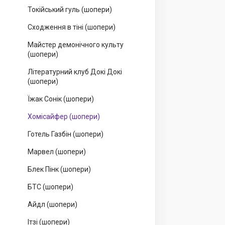
Токійський гуль (шопери)
Сходження в тіні (шопери)
Майстер демонічного культу
(шопери)
Літературний клуб Докі Докі
(шопери)
Їжак Сонік (шопери)
Хомісайфер (шопери)
Готель Газбін (шопери)
Марвел (шопери)
Блек Пінк (шопери)
БТС (шопери)
Айдл (шопери)
Ітзі (шопери)