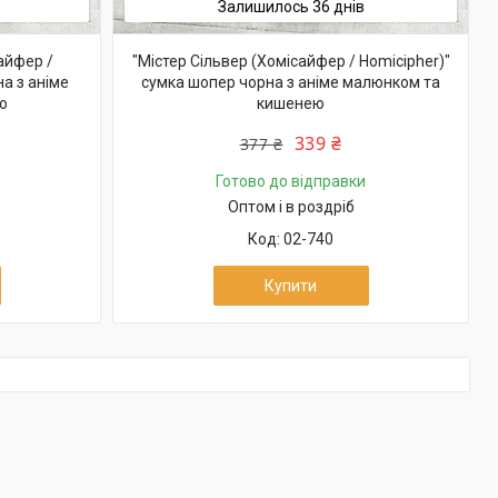
Залишилось 36 днів
айфер /
"Містер Сільвер (Хомісайфер / Homicipher)"
а з аніме
сумка шопер чорна з аніме малюнком та
ю
кишенею
339 ₴
377 ₴
Готово до відправки
Оптом і в роздріб
02-740
Купити