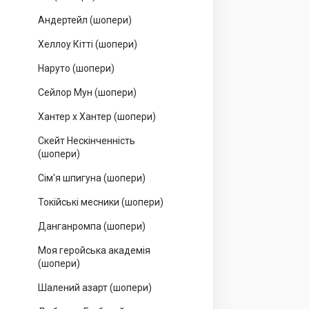
Андертейл (шопери)
Хеллоу Кітті (шопери)
Наруто (шопери)
Сейлор Мун (шопери)
Хантер х Хантер (шопери)
Скейт Нескінченність
(шопери)
Сім'я шпигуна (шопери)
Токійські месники (шопери)
Данганромпа (шопери)
Моя геройська академія
(шопери)
Шалений азарт (шопери)