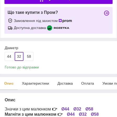
Що таке купити з Пром?
Замовлення під захистом
Доступна доставка
Діаметр
44
32
58
Готово до відправки
Опис
Характеристики
Доставка
Оплата
Умови п
Опис
Значки з цим малюнком
👉
Ø44
Ø32
Ø58
Магніти з цим малюнком
👉
Ø44
Ø32
Ø58