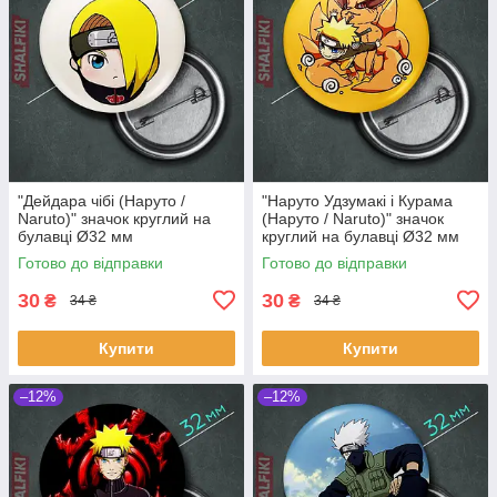
"Дейдара чібі (Наруто /
"Наруто Удзумакі і Курама
Naruto)" значок круглий на
(Наруто / Naruto)" значок
булавці Ø32 мм
круглий на булавці Ø32 мм
Готово до відправки
Готово до відправки
30
30
₴
₴
34 ₴
34 ₴
Купити
Купити
–12%
–12%