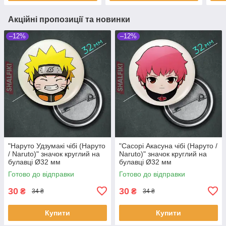
Акційні пропозиції та новинки
–12%
–12%
"Наруто Удзумакі чібі (Наруто
"Сасорі Акасуна чібі (Наруто /
/ Naruto)" значок круглий на
Naruto)" значок круглий на
булавці Ø32 мм
булавці Ø32 мм
Готово до відправки
Готово до відправки
30
30
₴
₴
34 ₴
34 ₴
Купити
Купити