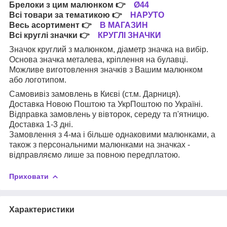
Брелоки з цим малюнком
👉
Ø44
Всі товари за тематикою
👉
НАРУТО
Весь асортимент
👉
В МАГАЗИН
Всі круглі значки
👉
КРУГЛІ ЗНАЧКИ
Значок круглий з малюнком, діаметр значка на вибір.
Основа значка металева, кріплення на булавці.
Можливе виготовлення значків з Вашим малюнком
або логотипом.
Самовивіз замовлень в Києві (ст.м. Дарниця).
Доставка Новою Поштою та УкрПоштою по Україні.
Відправка замовлень у вівторок, середу та п'ятницю.
Доставка 1-3 дні.
Замовлення з 4-ма і більше однаковими малюнками, а
також з персональними малюнками на значках -
відправляємо лише за повною передплатою.
Приховати
Характеристики