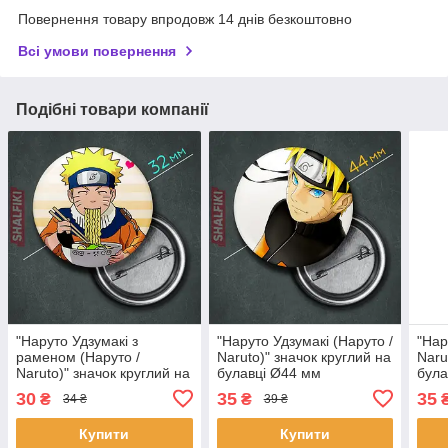
Повернення товару впродовж 14 днів безкоштовно
Всі умови повернення
Подібні товари компанії
"Наруто Удзумакі з
"Наруто Удзумакі (Наруто /
"Нар
раменом (Наруто /
Naruto)" значок круглий на
Naru
Naruto)" значок круглий на
булавці Ø44 мм
була
булавці Ø32 мм
30
35
35
₴
₴
34 ₴
39 ₴
Купити
Купити