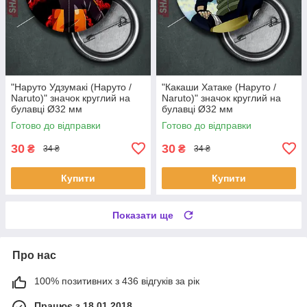
"Наруто Удзумакі (Наруто /
"Какаши Хатаке (Наруто /
Naruto)" значок круглий на
Naruto)" значок круглий на
булавці Ø32 мм
булавці Ø32 мм
Готово до відправки
Готово до відправки
30
30
₴
₴
34 ₴
34 ₴
Купити
Купити
Показати ще
Про нас
100% позитивних з 436 відгуків за рік
Працює з 18.01.2018