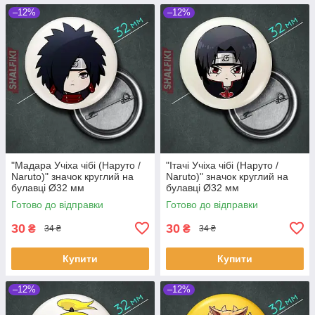
–12%
–12%
"Мадара Учіха чібі (Наруто /
"Ітачі Учіха чібі (Наруто /
Naruto)" значок круглий на
Naruto)" значок круглий на
булавці Ø32 мм
булавці Ø32 мм
Готово до відправки
Готово до відправки
30
30
₴
₴
34 ₴
34 ₴
Купити
Купити
–12%
–12%