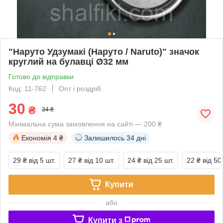
"Наруто Удзумакі (Наруто / Naruto)" значок
круглий на булавці Ø32 мм
Готово до відправки
Код: 11-762
Опт і роздріб
30
₴
34 ₴
Мінімальна сума замовлення на сайті — 200 ₴
Економія
4 ₴
Залишилось
34 дні
29 ₴
від 5 шт.
27 ₴
від 10 шт.
24 ₴
від 25 шт.
22 ₴
від 50
Купити
або
Купити з