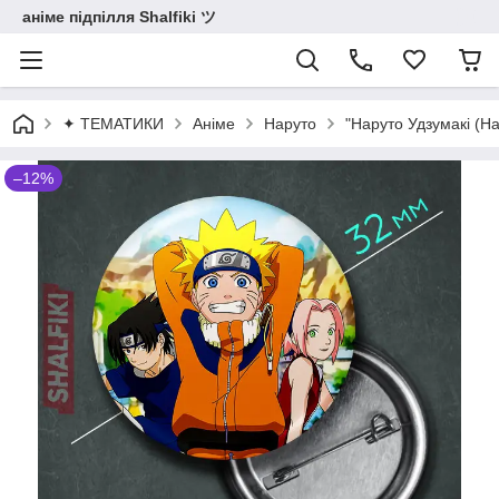
аніме підпілля Shalfiki ツ
✦ ТЕМАТИКИ
Аніме
Наруто
"Наруто Удзумакі (На
–12%