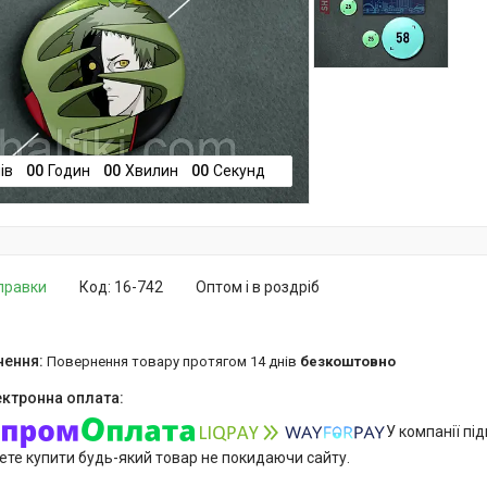
ів
0
0
Годин
0
0
Хвилин
0
0
Секунд
дправки
Код:
16-742
Оптом і в роздріб
повернення товару протягом 14 днів
безкоштовно
У компанії пі
ете купити будь-який товар не покидаючи сайту.