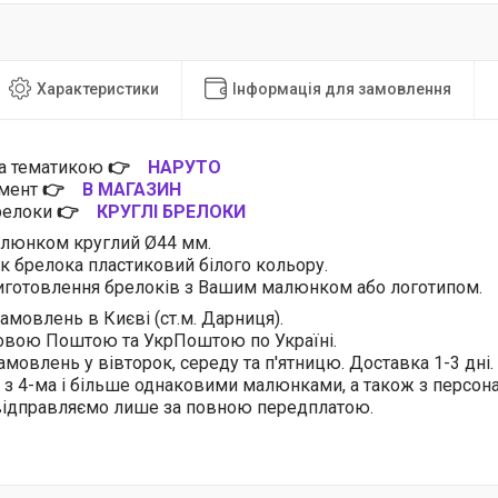
Характеристики
Інформація для замовлення
за тематикою
👉
НАРУТО
имент
👉
В МАГАЗИН
брелоки
👉
КРУГЛІ БРЕЛОКИ
алюнком круглий Ø44 мм.
ік брелока пластиковий білого кольору.
готовлення брелоків з Вашим малюнком або логотипом.
амовлень в Києві (ст.м. Дарниця).
овою Поштою та УкрПоштою по Україні.
амовлень у вівторок, середу та п'ятницю. Доставка 1-3 дні.
 з 4-ма і більше однаковими малюнками, а також з персо
 відправляємо лише за повною передплатою.