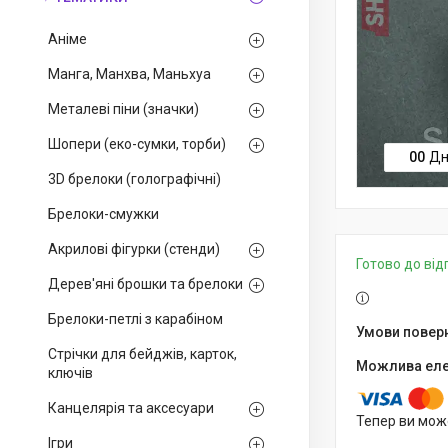
Аніме
Манга, Манхва, Маньхуа
Металеві піни (значки)
Шопери (еко-сумки, торби)
0
0
Дн
3D брелоки (голографічні)
Брелоки-смужки
Акрилові фігурки (стенди)
Готово до ві
Дерев'яні брошки та брелоки
Брелоки-петлі з карабіном
Стрічки для бейджів, карток,
ключів
Канцелярія та аксесуари
Тепер ви мож
Ігри