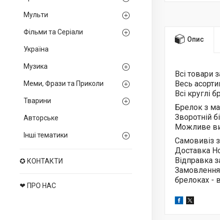
Мульти
Фільми та Серіали
Опис
Україна
Музика
Всі товари 
Весь асорт
Меми, Фрази та Приколи
Всі круглі 
Тварини
Брелок з м
Зворотній б
Авторське
Можливе ви
Інші тематики
Самовивіз з
Доставка Н
Відправка з
✪ КОНТАКТИ
Замовлення
брелоках -
❤ ПРО НАС