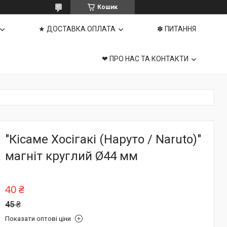
Кошик
★ ДОСТАВКА ОПЛАТА
✽ ПИТАННЯ
❤ ПРО НАС ТА КОНТАКТИ
"Кісаме Хосігакі (Наруто / Naruto)"
магніт круглий Ø44 мм
40 ₴
45 ₴
Показати оптові ціни