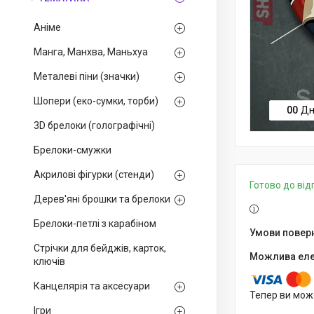
Аніме
Манга, Манхва, Маньхуа
Металеві піни (значки)
Шопери (еко-сумки, торби)
0
0
Дн
3D брелоки (голографічні)
Брелоки-смужки
Акрилові фігурки (стенди)
Готово до ві
Дерев'яні брошки та брелоки
Брелоки-петлі з карабіном
Стрічки для бейджів, карток,
ключів
Канцелярія та аксесуари
Тепер ви мож
Ігри