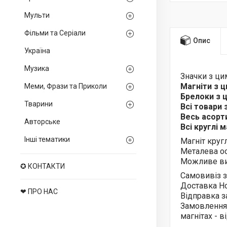
Мульти
Фільми та Серіали
Опис
Україна
Музика
Значки з ц
Магніти з 
Меми, Фрази та Приколи
Брелоки з
Тварини
Всі товари
Весь асор
Авторське
Всі круглі 
Інші тематики
Магніт круг
Металева ос
Можливе ви
✪ КОНТАКТИ
Самовивіз з
Доставка Н
❤ ПРО НАС
Відправка з
Замовлення
магнітах - 