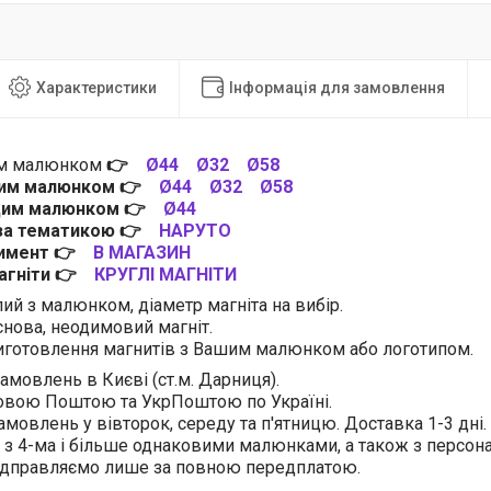
Характеристики
Інформація для замовлення
им малюнком
👉
Ø44
Ø32
Ø58
цим малюнком
👉
Ø44
Ø32
Ø58
 цим малюнком
👉
Ø44
 за тематикою
👉
НАРУТО
тимент
👉
В МАГАЗИН
магніти
👉
КРУГЛІ МАГНІТИ
лий з малюнком, діаметр магніта на вибір.
нова, неодимовий магніт.
готовлення магнитів з Вашим малюнком або логотипом.
амовлень в Києві (ст.м. Дарниця).
овою Поштою та УкрПоштою по Україні.
амовлень у вівторок, середу та п'ятницю. Доставка 1-3 дні.
 з 4-ма і більше однаковими малюнками, а також з персо
відправляємо лише за повною передплатою.