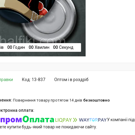
ів
0
0
Годин
0
0
Хвилин
0
0
Секунд
дправки
Код:
13-837
Оптом і в роздріб
повернення товару протягом 14 днів
безкоштовно
У компанії пі
ете купити будь-який товар не покидаючи сайту.