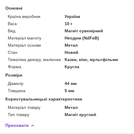
Основні
Країна виробник
Україна
Вага
10 г
Вид
Магніт сувенірний
Матеріал магніту
Неодим (NdFeB)
Матеріал основи
Метал
Стан
Новий
Тематика декору, малюнка
Казки, кіно, мультфільми
Форма
Кругла
Розміри
Діаметр
44 мм
Товщина
5 мм
Користувальницькі характеристики
Матеріал товару
Метал
Тип товару
Магніт круглий
Приховати