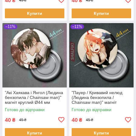
40
40
₴
₴
45 ₴
45 ₴
Купити
Купити
–11%
–11%
"Акі Хаякава і Янгол (Людина
"Пауер / Кривавий нелюд
бензопила / Chainsaw man)"
(Людина бензопила /
магніт круглий Ø44 мм
Chainsaw man)" магніт
круглий Ø44 мм
Готово до відправки
Готово до відправки
40
40
₴
₴
45 ₴
45 ₴
Купити
Купити