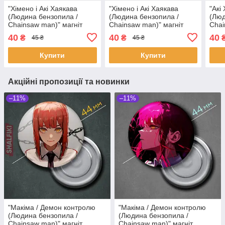
"Хімено і Акі Хаякава
"Хімено і Акі Хаякава
"Акі
(Людина бензопила /
(Людина бензопила /
(Люд
Chainsaw man)" магніт
Chainsaw man)" магніт
Chai
круглий Ø44 мм
круглий Ø44 мм
круг
40
40
40
₴
₴
45 ₴
45 ₴
Купити
Купити
Акційні пропозиції та новинки
–11%
–11%
"Макіма / Демон контролю
"Макіма / Демон контролю
(Людина бензопила /
(Людина бензопила /
Chainsaw man)" магніт
Chainsaw man)" магніт