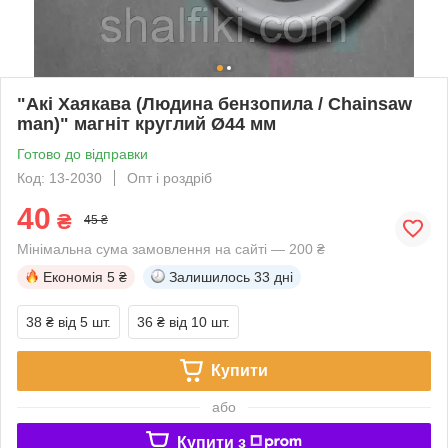
"Акі Хаякава (Людина бензопила / Chainsaw
man)" магніт круглий Ø44 мм
Готово до відправки
Код: 13-2030
Опт і роздріб
40
₴
45 ₴
Мінімальна сума замовлення на сайті — 200 ₴
Економія
5 ₴
Залишилось
33 дні
38 ₴
від 5 шт.
36 ₴
від 10 шт.
Купити
або
Купити з