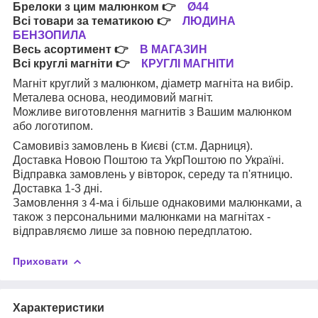
Брелоки з цим малюнком
👉
Ø44
Всі товари за тематикою
👉
ЛЮДИНА
БЕНЗОПИЛА
Весь асортимент
👉
В МАГАЗИН
Всі круглі магніти
👉
КРУГЛІ МАГНІТИ
Магніт круглий з малюнком, діаметр магніта на вибір.
Металева основа, неодимовий магніт.
Можливе виготовлення магнитів з Вашим малюнком
або логотипом.
Самовивіз замовлень в Києві (ст.м. Дарниця).
Доставка Новою Поштою та УкрПоштою по Україні.
Відправка замовлень у вівторок, середу та п'ятницю.
Доставка 1-3 дні.
Замовлення з 4-ма і більше однаковими малюнками, а
також з персональними малюнками на магнітах -
відправляємо лише за повною передплатою.
Приховати
Характеристики