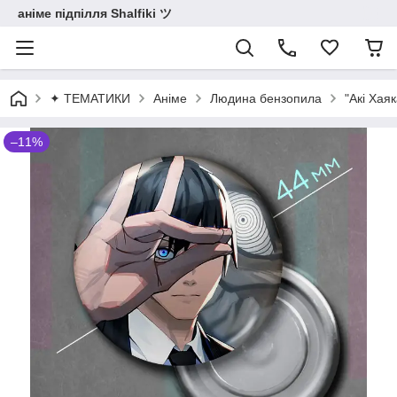
аніме підпілля Shalfiki ツ
✦ ТЕМАТИКИ
Аніме
Людина бензопила
"Акі Хая
–11%