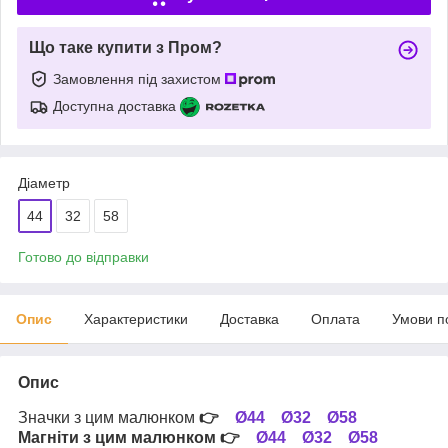
Що таке купити з Пром?
Замовлення під захистом
Доступна доставка
Діаметр
44
32
58
Готово до відправки
Опис
Характеристики
Доставка
Оплата
Умови п
Опис
Значки з цим малюнком
👉
Ø44
Ø32
Ø58
Магніти з цим малюнком
👉
Ø44
Ø32
Ø58