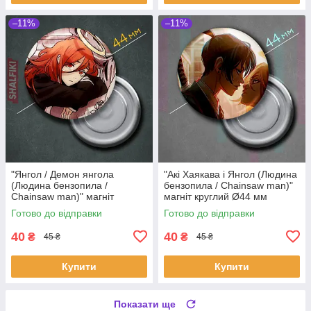
–11%
–11%
"Янгол / Демон янгола
"Акі Хаякава і Янгол (Людина
(Людина бензопила /
бензопила / Chainsaw man)"
Chainsaw man)" магніт
магніт круглий Ø44 мм
круглий Ø44 мм
Готово до відправки
Готово до відправки
40
40
₴
₴
45 ₴
45 ₴
Купити
Купити
Показати ще