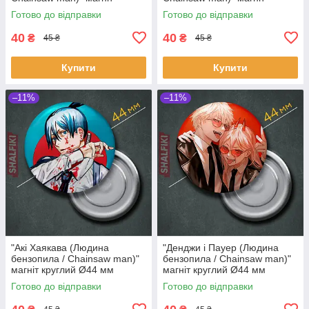
круглий Ø44 мм
круглий Ø44 мм
Готово до відправки
Готово до відправки
40
40
₴
₴
45 ₴
45 ₴
Купити
Купити
–11%
–11%
"Акі Хаякава (Людина
"Денджи і Пауер (Людина
бензопила / Chainsaw man)"
бензопила / Chainsaw man)"
магніт круглий Ø44 мм
магніт круглий Ø44 мм
Готово до відправки
Готово до відправки