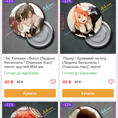
–11%
–11%
"Акі Хаякава і Янгол (Людина
"Пауер / Кривавий нелюд
бензопила / Chainsaw man)"
(Людина бензопила /
магніт круглий Ø44 мм
Chainsaw man)" магніт
круглий Ø44 мм
Готово до відправки
Готово до відправки
40
40
₴
₴
45 ₴
45 ₴
Купити
Купити
–11%
–11%