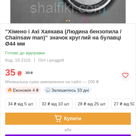
"Хімено і Акі Хаякава (Людина бензопила /
Chainsaw man)" значок круглий на булавці
Ø44 мм
Готово до відправки
Код: 10-2115
Опт і роздріб
35
₴
39 ₴
Мінімальна сума замовлення на сайті — 200 ₴
Економія
4 ₴
Залишилось
33 дні
34 ₴
від 5 шт.
32 ₴
від 10 шт.
28 ₴
від 25 шт.
27 ₴
від 50
Купити
або