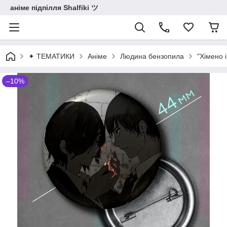
аніме підпілля Shalfiki ツ
✦ ТЕМАТИКИ
Аніме
Людина бензопила
"Хімено 
–10%