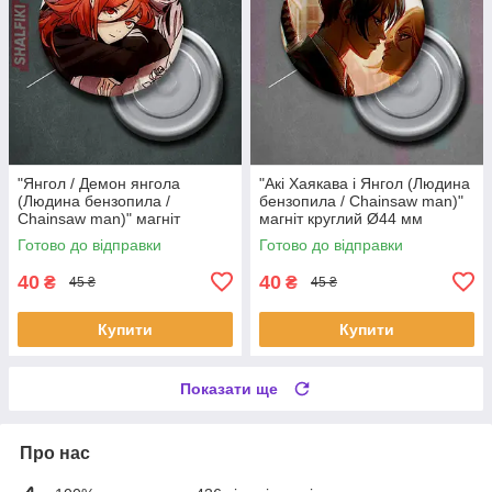
"Янгол / Демон янгола
"Акі Хаякава і Янгол (Людина
(Людина бензопила /
бензопила / Chainsaw man)"
Chainsaw man)" магніт
магніт круглий Ø44 мм
круглий Ø44 мм
Готово до відправки
Готово до відправки
40
40
₴
₴
45 ₴
45 ₴
Купити
Купити
Показати ще
Про нас