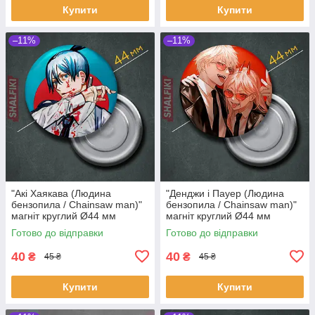
Купити
Купити
–11%
–11%
"Акі Хаякава (Людина
"Денджи і Пауер (Людина
бензопила / Chainsaw man)"
бензопила / Chainsaw man)"
магніт круглий Ø44 мм
магніт круглий Ø44 мм
Готово до відправки
Готово до відправки
40
40
₴
₴
45 ₴
45 ₴
Купити
Купити