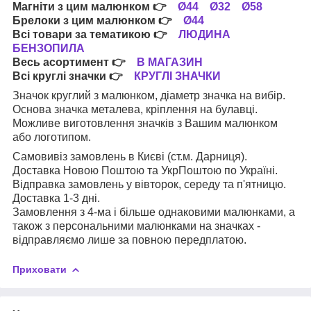
Магніти з цим малюнком
👉
Ø44
Ø32
Ø58
Брелоки з цим малюнком
👉
Ø44
Всі товари за тематикою
👉
ЛЮДИНА
БЕНЗОПИЛА
Весь асортимент
👉
В МАГАЗИН
Всі круглі значки
👉
КРУГЛІ ЗНАЧКИ
Значок круглий з малюнком, діаметр значка на вибір.
Основа значка металева, кріплення на булавці.
Можливе виготовлення значків з Вашим малюнком
або логотипом.
Самовивіз замовлень в Києві (ст.м. Дарниця).
Доставка Новою Поштою та УкрПоштою по Україні.
Відправка замовлень у вівторок, середу та п'ятницю.
Доставка 1-3 дні.
Замовлення з 4-ма і більше однаковими малюнками, а
також з персональними малюнками на значках -
відправляємо лише за повною передплатою.
Приховати