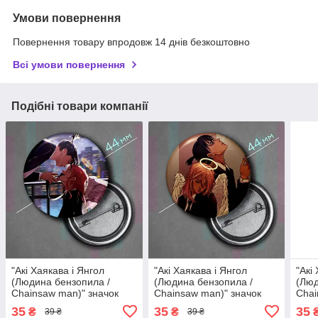
Умови повернення
Повернення товару впродовж 14 днів безкоштовно
Всі умови повернення
Подібні товари компанії
"Акі Хаякава і Янгол
"Акі Хаякава і Янгол
"Акі
(Людина бензопила /
(Людина бензопила /
(Люд
Chainsaw man)" значок
Chainsaw man)" значок
Chai
круглий на булавці Ø44
круглий на булавці Ø44
круг
35
35
35
₴
₴
39 ₴
39 ₴
мм
мм
мм