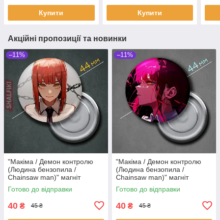
Купити
Купити
Акційні пропозиції та новинки
–11%
–11%
"Макіма / Демон контролю
"Макіма / Демон контролю
(Людина бензопила /
(Людина бензопила /
Chainsaw man)" магніт
Chainsaw man)" магніт
круглий Ø44 мм
круглий Ø44 мм
Готово до відправки
Готово до відправки
40
40
₴
₴
45 ₴
45 ₴